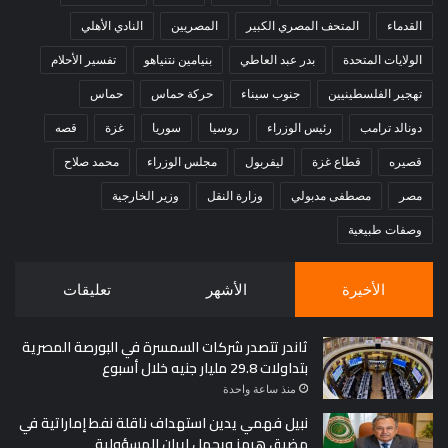
القدماء
المتحف المصري الكبير
المصريين
النادي الأهلي
الولايات المتحدة
بدر عبد العاطي
بنيامين نتنياهو
تفسير الأحلام
تهجير الفلسطينيين
جنوب سيناء
حركة حماس
حماس
دونالد ترامب
رئيس الوزراء
روسيا
سوريا
غزة
قصه
قصيره
قطاع غزة
ليفربول
مجلس الوزراء
محمد صلاح
مصر
مصطفى مدبولي
وزارة النقل
وزير الخارجية
وصفات طبيعية
الأخيرة
الأشهر
تعليقات
ثاندر تتصدر شركات السمسرة في البورصة المصرية
بتداولات 29.8 مليار جنيه خلال أسبوع
منذ ساعة واحدة
نبيل فهمي يدين استهداف ناقلة نفط إماراتية في
مضيق هرمز ويحمل إيران المسؤولية