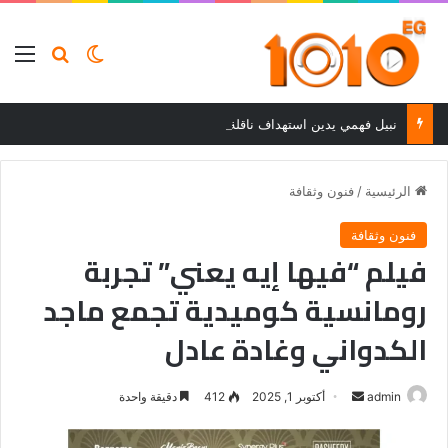
بحث عن
الوضع المظلم
الق
نبيل فهمي يدين استهداف ناقلة نفط إماراتية في مضيق هرمز ويحمل إيران المسؤولية
الرئيسية
/
فنون وثقافة
فنون وثقافة
فيلم “فيها إيه يعني” تجربة
رومانسية كوميدية تجمع ماجد
الكدواني وغادة عادل
أرسل
admin
أكتوبر 1, 2025
412
دقيقة واحدة
بريدا
إلكترونيا