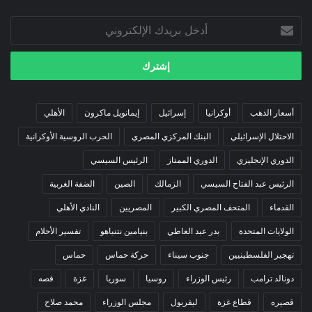
أدخل
بريدك
الإلكتروني
أسعار الذهب
أوكرانيا
إسرائيل
إيمانويل ماكرون
الأهلي
الاحتلال الإسرائيلي
البنك المركزي المصري
الحرب الروسية الأوكرانية
الدوري الإنجليزي
الدوري الممتاز
الرئيس السيسي
الرئيس عبد الفتاح السيسي
الزمالك
الصين
الضفة الغربية
القدماء
المتحف المصري الكبير
المصريين
النادي الأهلي
الولايات المتحدة
بدر عبد العاطي
بنيامين نتنياهو
تفسير الأحلام
تهجير الفلسطينيين
جنوب سيناء
حركة حماس
حماس
دونالد ترامب
رئيس الوزراء
روسيا
سوريا
غزة
قصه
قصيره
قطاع غزة
ليفربول
مجلس الوزراء
محمد صلاح