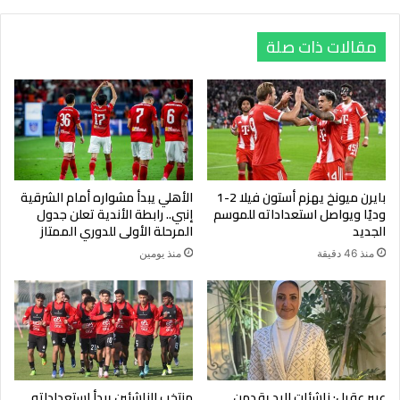
والإرهاق
العالم 2026 دون تلقي أي هزيمة خلال مشوار التصفيات، في إنجاز
مقالات ذات صلة
يعكس التطور الملحوظ الذي شهده الفريق خلال الفترة الماضية.
ويطمح المدير الفني للفراعنة إلى مواصلة تطوير أداء المنتخب خلال
المرحلة المقبلة، من أجل الظهور بصورة مشرفة في كأس العالم
وتحقيق نتائج تلبي طموحات الجماهير المصرية.
بايرن ميونخ يهزم أستون فيلا 2-1
الأهلي يبدأ مشواره أمام الشرقية
وديًا ويواصل استعداداته للموسم
إنبي.. رابطة الأندية تعلن جدول
الجديد
المرحلة الأولى للدوري الممتاز
منذ 46 دقيقة
منذ يومين
وتعد مشاركة منتخب مصر في مونديال 2026 الرابعة في تاريخه بعد
نسخ 1934 و1990 و2018، حيث يعول المنتخب على مجموعة من
اللاعبين أصحاب الخبرات والشباب، يتقدمهم محمد صلاح، وعمر
مرموش، ومحمود حسن تريزيجيه، في محاولة لكتابة صفحة جديدة
في تاريخ الكرة المصرية على الساحة العالمية.
عبير عقيل: ناشئات اليد يقدمن
منتخب الناشئين يبدأ استعداداته