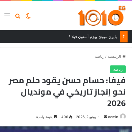
بحث عن
الوضع المظلم
الق
بايرن ميونخ يهزم أستون فيلا 2-1 وديًا ويواصل استعداداته للموسم الجديد
الرئيسية
/
رياضة
رياضة
فيفا: حسام حسن يقود حلم مصر
نحو إنجاز تاريخي في مونديال
2026
أرسل
admin
يونيو 2, 2026
406
دقيقة واحدة
بريدا
إلكترونيا