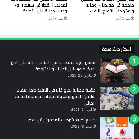
ملحمة في مونديال رومانيا
لمونديال قطر في سبتمبر.. و7
ونستهدف التتويج باللقب
وديات دولية على الأجندة
منذ 3 أيام
منذ 4 أيام
الاكثر مشاهدة
تفسير رؤية المصحف في المنام.. دلالة على الخير
العظيم ورسائل للعزباء والمتزوجة
مارس 23, 2025
طفلة مصابة بجرح غائر في الرقبة داخل مقابر
شلقان بالقليوبية.. وتحقيقات موسعة لكشف
الجاني
أبريل 9, 2025
جميع أكواد شركات المحمول في مصر
يونيو 11, 2023