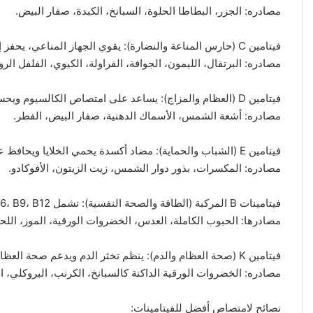
مصادره: الجزر، البطاطا الحلوة، السبانخ، الكبدة، صفار البيض.
فيتامين C (حارس المناعة والنضارة): يقوي الجهاز المناعي، يحفز إنتاج الكولاجين ويمتص الحديد.
مصادره: البرتقال، الليمون، الجوافة، الفراولة، الكيوي، الفلفل الر
فيتامين D (العظام والمزاج): يساعد على امتصاص الكالسيوم ويحسن المزاج ويقلل خطر الاكتئاب.
مصادره: أشعة الشمس، الأسماك الدهنية، صفار البيض، الفطر.
فيتامين E (الشباب والحماية): مضاد أكسدة يحمي الخلايا ويحافظ على نضارة البشرة والشعر.
مصادره: المكسرات، بذور دوار الشمس، زيت الزيتون، الأفوكادو.
فيتامينات B المركبة (الطاقة والصحة النفسية): تشمل B6، B9، B12، لدعم الجهاز العصبي وإنتاج الطاقة وتنظيم المزاج.
مصادرها: الحبوب الكاملة، العدس، الخضروات الورقية، الموز، اللحو
فيتامين K (صحة العظام والدم): ينظم تخثر الدم ويدعم صحة العظام.
مصادره: الخضروات الورقية الداكنة كالسبانخ، الكرنب، البروكلي، ا
نصائح لامتصاص أفضل للفيتامينات: