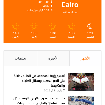
Cairo
29º - 29º
48%
5.18 كيلومتر/ساعة
سماء صافية
40
38
38
38
29
℃
℃
℃
℃
℃
الخميس
الجمعة
السبت
الأحد
الأثنين
الأشهر
الأخيرة
تعليقات
تفسير رؤية المصحف في المنام.. دلالة
على الخير العظيم ورسائل للعزباء
والمتزوجة
مارس 23, 2025
طفلة مصابة بجرح غائر في الرقبة داخل
مقابر شلقان بالقليوبية.. وتحقيقات