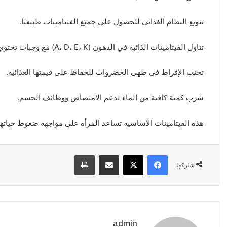
تنويع النظام الغذائي للحصول على جميع الفيتامينات طبيعيًا.
تناول الفيتامينات الذائبة في الدهون (A، D، E، K) مع وجبات تحتوي على دهون صحية.
تجنب الإفراط في طهي الخضروات للحفاظ على قيمتها الغذائية.
شرب كمية كافية من الماء لدعم الامتصاص ووظائف الجسم.
هذه الفيتامينات الأساسية تساعد المرأة على مواجهة ضغوط حياتها 
فيسبوك
‫X
مشاركة عبر البريد
طباعة
شاركها
إيران:
لا
محادثات
مع
admin
واشنطن