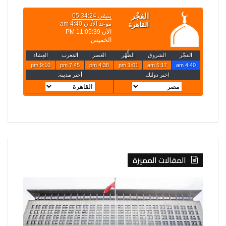
المقالات المميزة
الصين
روسيا
تفرض
تعلن
إجراءات
قصف
مضادة
4
على
سفن