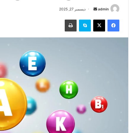
أرسل
admin
ديسمبر 27, 2025
بريدا
فيسبوك
‫X
سكايب
طباعة
إلكترونيا