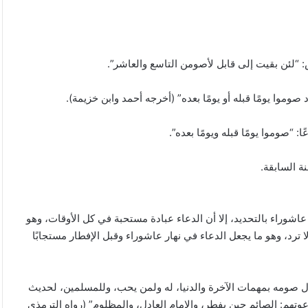
 “لئن بقيت إلى قابل لأصومن التاسع والعاشر”.
وموا يومًا قبله أو يومًا بعده” (أخرجه أحمد وابن خزيمة).
“صوموا يومًا قبله ويومًا بعده”.
ة السابقة.
شوراء بالتحديد، إلا أن الدعاء عبادة مستحبة في كل الأوقات، وهو
 ترد، وهو ما يجعل الدعاء في نهار عاشوراء وقبل الإفطار مستجابًا
محافظة
القدس
تدعو
ل صومه بمهمات الآخرة والدنيا، له ولمن يحب، وللمسلمين، لحديث
لتحرك
دولي
وتهم: الصائم حين يفطر، والإمام العادل، والمظلوم” (رواه الترمذي