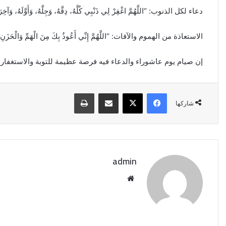
دعاء لكل الذنوب: “اللَّهُمَّ اغْفِرْ لِي ذَنْبِي كُلَّهُ، دِقَّهُ، وَجِلَّهُ، وَأَوَّلَهُ، وَآخِرَهُ
الاستعاذة من الهموم والآفات: “اللَّهُمَّ إِنِّي أَعُوذُ بِكَ مِنَ الْهَمِّ وَالْحَزَنِ وَالْعَج
إن صيام يوم عاشوراء والدعاء فيه فرصة عظيمة للتوبة والاستغفار و
فيسبوك
‫X
مشاركة عبر البريد
طباعة
شاركها
admin
موقع
الويب