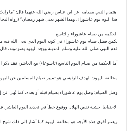
اهتمام النبي بصيامه: عن ابن عباس رضي الله عنهما قال: “ما رأيتُ
هذا اليوم يوم عاشوراء، وهذا الشهر يعني شهر رمضان” (رواه البخاري 1867). ومعنى “يتحرى” أي يقصد صومه رغبة في ث
الحكمة من صيام عاشوراء والتاسع
يكمن فضل صيام يوم عاشوراء في كونه اليوم الذي نجى الله فيه 
قدم النبي صلى الله عليه وسلم المدينة ووجد اليهود يصومونه، قا
أما الحكمة من صيام اليوم التاسع (تاسوعاء) مع العاشر، فقد ذكر ا
مخالفة اليهود: الهدف الرئيسي هو تمييز صيام المسلمين عن اليهود
وصل الصيام: وصل يوم عاشوراء بصيام قبله أو بعده، كما نُهي عن إف
الاحتياط: خشية نقص الهلال ووقوع خطأ في تحديد اليوم العاشر، في
ويعتبر أقوى هذه الأوجه هو مخالفة اليهود كما أشار إلى ذلك شيخ الإ