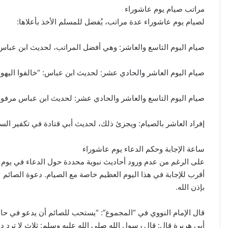
مراتب صيام يوم عاشوراء
لصيام يوم عاشوراء عدة مراتب، يُفضل للمسلم الأخذ بأعلاها:
صيام اليوم التاسع والعاشر: وهي أفضل المراتب، لحديث ابن عباس:
صيام اليوم العاشر والحادي عشر: لحديث ابن عباس: “خالفوا اليهود ص
صيام اليوم التاسع والعاشر والحادي عشر: لحديث ابن عباس مرفوعًا: 
إفراد العاشر بالصيام: ويجزئ ذلك، لحديث أبي قتادة في تكفير السن
ساعة الإجابة وحكم الدعاء يوم عاشوراء
على الرغم من عدم ورود أحاديث نبوية محددة حول الدعاء في يوم عا
أقرب للإجابة في هذا اليوم العظيم خاصة مع الصيام. دعوة الصائم لا
إيران:
بإذن الله.
لا
محادثات
قال الإمام النووي في “المجموع”: “يستحب للصائم أن يدعو في حا
مع
واشنطن
أبي هريرة قال: قال رسول الله صلى الله عليه وسلم: ثلاث لا ترد دع