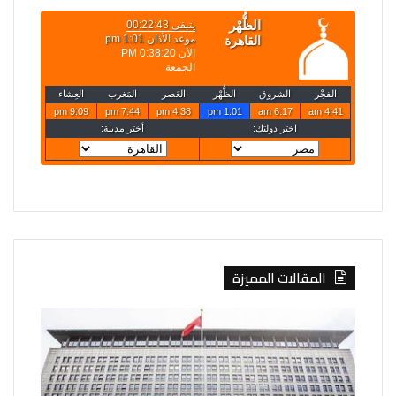
المقالات المميزة
الصين
روسيا
تفرض
تعلن
إجراءات
قصف
مضادة
4
على
سفن