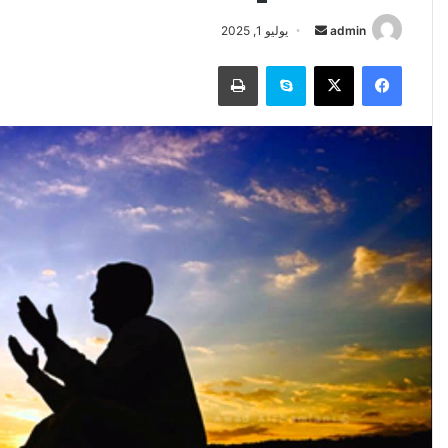
أرسل
admin
يوليو 1, 2025
بريدا
فيسبوك
‫X
سكايب
طباعة
إلكترونيا