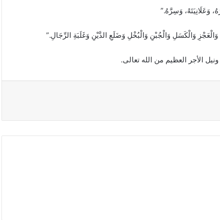
، وَعَلَانِيَتَهُ، وَسِرَّهُ.”
ْزِ وَالْكَسَلِ وَالْجُبْنِ وَالْبُخْلِ وَضَلَعِ الدَّيْنِ وَغَلَبَةِ الرِّجَالِ.”
نيل الأجر العظيم من الله تعالى.