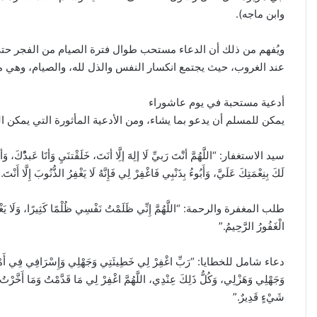
حاليًا..
وابن ماجه).
وبزشكيان:
منذ 4 أيام
سندافع
إيران: لا محادثات مع واشنطن ح
ويُفهم من ذلك أن الدعاء مستحب طوال فترة الصيام من الفجر حتى 
بقوة
وبزشكيان: سندافع بقوة عن 
عند الغروب، حيث يجتمع انكسار النفس والذل لله، والصيام، وهي من
عن
أمننا
ومصالحنا
أدعية مستحبة في يوم عاشوراء
يمكن للمسلم أن يدعو بما يشاء، ومن الأدعية المأثورة التي يمكن الد
سيد الاستغفار: “اللَّهُمَّ أنَْتَ رَبيِّ لَا إلِهََ إلَِّا أنَتَ، خَلَقْتنَيِ وَأنََا عَبدُْكَ، 
لَكَ بِنِعْمَتِكَ عَلَيَّ، وَأَبُوءُ بِذَنْبِي فَاغْفِرْ لِي فَإِنَّهُ لَا يَغْفِرُ الذُّنُوبَ إِلَّا أَنْتَ.
طلب المغفرة والرحمة: “اللَّهُمَّ إِنِّي ظَلَمْتُ نَفْسِي ظُلْمًا كَثِيرًا، وَلَا يَغْفِرُ ال
الْغَفُورُ الرَّحِيمُ.”
دعاء شامل للخطايا: “رَبِّ اغْفِرْ لِي خَطِيئَتِي وَجَهْلِي وَإِسْرَافِي فِي أَمْرِي كُلِّ
وَجَهْلِي وَهَزْلِي، وَكُلُّ ذَلِكَ عِنْدِي، اللَّهُمَّ اغْفِرْ لِي مَا قَدَّمْتُ وَمَا أَخَّرْتُ وَ
شَيْءٍ قَدِيرٌ.”