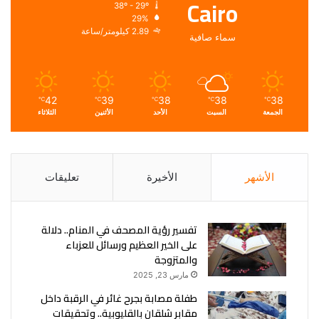
Cairo
38º - 29º
29%
2.89 كيلومتر/ساعة
سماء صافية
42
39
38
38
38
℃
℃
℃
℃
℃
الجمعة
السبت
الأحد
الأثنين
الثلاثاء
الأشهر
الأخيرة
تعليقات
تفسير رؤية المصحف في المنام.. دلالة
على الخير العظيم ورسائل للعزباء
والمتزوجة
مارس 23, 2025
طفلة مصابة بجرح غائر في الرقبة داخل
مقابر شلقان بالقليوبية.. وتحقيقات