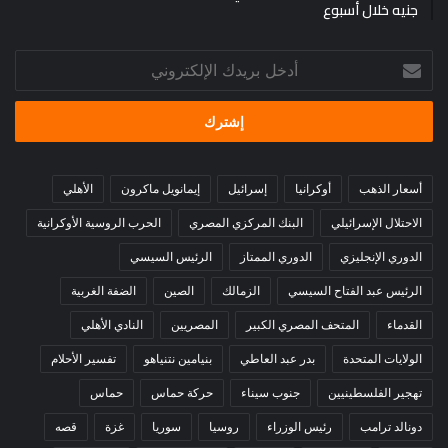
جنيه خلال أسبوع
أدخل
بريدك
الإلكتروني
أسعار الذهب
أوكرانيا
إسرائيل
إيمانويل ماكرون
الأهلي
الاحتلال الإسرائيلي
البنك المركزي المصري
الحرب الروسية الأوكرانية
الدوري الإنجليزي
الدوري الممتاز
الرئيس السيسي
الرئيس عبد الفتاح السيسي
الزمالك
الصين
الضفة الغربية
القدماء
المتحف المصري الكبير
المصريين
النادي الأهلي
الولايات المتحدة
بدر عبد العاطي
بنيامين نتنياهو
تفسير الأحلام
تهجير الفلسطينيين
جنوب سيناء
حركة حماس
حماس
دونالد ترامب
رئيس الوزراء
روسيا
سوريا
غزة
قصه