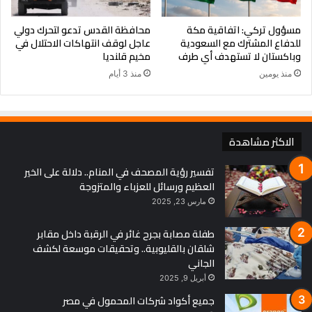
مسؤول تركي: اتفاقية مكة
محافظة القدس تدعو لتحرك دولي
للدفاع المشترك مع السعودية
عاجل لوقف انتهاكات الاحتلال في
وباكستان لا تستهدف أي طرف
مخيم قلنديا
منذ يومين
منذ 3 أيام
الاكثر مشاهدة
تفسير رؤية المصحف في المنام.. دلالة على الخير
العظيم ورسائل للعزباء والمتزوجة
مارس 23, 2025
طفلة مصابة بجرح غائر في الرقبة داخل مقابر
شلقان بالقليوبية.. وتحقيقات موسعة لكشف
الجاني
أبريل 9, 2025
جميع أكواد شركات المحمول في مصر