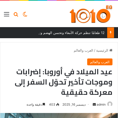
بحث عن
الوضع المظلم
الق
12 طعامًا تنظم حركة الأمعاء وتحسن الهضم وتساعد على التخلص من الإمساك
الرئيسية
/
العرب والعالم
العرب والعالم
عيد الميلاد في أوروبا: إضرابات
وموجات تأخير تحوّل السفر إلى
معركة حقيقية
أرسل
admin
ديسمبر 16, 2025
403
دقيقة واحدة
بريدا
إلكترونيا