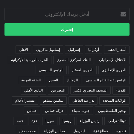
أدخل
بريدك
الإلكتروني
أسعار الذهب
أوكرانيا
إسرائيل
إيمانويل ماكرون
الأهلي
الاحتلال الإسرائيلي
البنك المركزي المصري
الحرب الروسية الأوكرانية
الدوري الإنجليزي
الدوري الممتاز
الرئيس السيسي
الرئيس عبد الفتاح السيسي
الزمالك
الصين
الضفة الغربية
القدماء
المتحف المصري الكبير
المصريين
النادي الأهلي
الولايات المتحدة
بدر عبد العاطي
بنيامين نتنياهو
تفسير الأحلام
تهجير الفلسطينيين
جنوب سيناء
حركة حماس
حماس
دونالد ترامب
رئيس الوزراء
روسيا
سوريا
غزة
قصه
قصيره
قطاع غزة
ليفربول
مجلس الوزراء
محمد صلاح