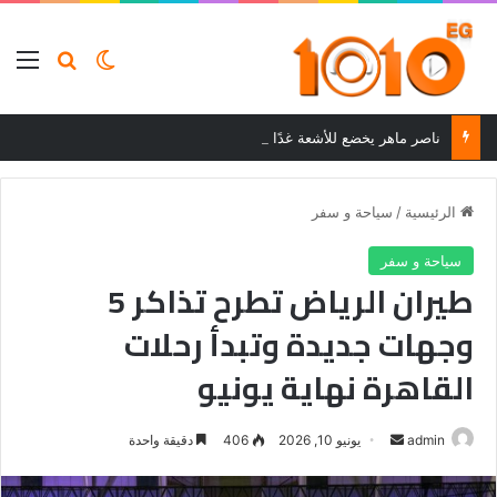
بحث عن
الوضع المظلم
الق
ناصر ماهر يخضع للأشعة غدًا لتحديد حجم إصابته مع بيراميدز
الرئيسية
/
سياحة و سفر
سياحة و سفر
طيران الرياض تطرح تذاكر 5
وجهات جديدة وتبدأ رحلات
القاهرة نهاية يونيو
أرسل
admin
يونيو 10, 2026
406
دقيقة واحدة
بريدا
إلكترونيا