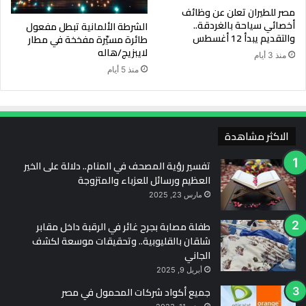
مصر للطيران تعلن عن وظائف
أخصائي سياحة بالغردقة..
الشرطة الألمانية تبطل مفعول
والتقديم يبدأ 12 أغسطس
طائرة مسيّرة مفخخة في مطار
لايبزيج/هاله
منذ 3 أيام
منذ 5 أيام
الاكثر مشاهدة
تفسير رؤية المصحف في المنام.. دلالة على الخير
العظيم ورسائل للعزباء والمتزوجة
مارس 23, 2025
طفلة مصابة بجرح غائر في الرقبة داخل مقابر
شلقان بالقليوبية.. وتحقيقات موسعة لكشف
الجاني
أبريل 9, 2025
جميع أكواد شركات المحمول في مصر