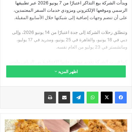
وبدأت الشركة بيع التذاكر اعتبارًا من 7 يونيو 2026 عبر تطبيقها
الرسمي وموقعها الإلكتروني ومزودي خدمات السفر المعتمدين،
على أن تنضم وجهات إضافية إلى شبكتها خلال الأسابيع المقبلة.
وتنطلق رحلات الشركة إلى جدة اعتبارًا من 14 يونيو 2026، وإلى
دبي في 18 يونيو، والقاهرة في 25 يونيو، ومدريد في 17 يوليو،
ومانشستر في 23 يوليو من العام نفسه.
كما قررت الشركة تقديم موعد رحلتها الافتتاحية بين الرياض ولندن
من 1 يوليو إلى 10 يونيو 2026، بعد تسلم الطائرات الجديدة قبل
اظهر المزيد
الموعد المخطط له، على أن تُشغل الرحلات الجديدة بطائرات بوينج
787-9 دريملاينر.
فيسبوك
‫X
واتساب
تيلقرام
مشاركة عبر البريد
طباعة
ووصلت الطائرة الثالثة من أسطول الشركة، والمسجلة بالرمز HZ-
RXAC، إلى المملكة صباح يوم الإعلان، ما يعزز جاهزية الناقلة
لتوسيع عملياتها وربط العاصمة السعودية بالأسواق الإقليمية
والأوروبية.
دبابيس
الفراخ