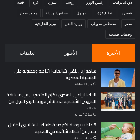
دونالد ترامب
رئيس الوزراء
روسيا
سوريا
غزة
قصه
قصيره
قطاع غزة
ليفربول
مجلس الوزراء
محمد صلاح
مصر
مصطفى مدبولي
وزارة النقل
وزير الخارجية
وصفات طبيعية
الأخيرة
الأشهر
تعليقات
سامو زين ينفي شائعات ارتباطه وحصوله على
الجنسية المصرية
منذ 11 ساعة
البنك الزراعي المصري يكرّم المتميزين في مسابقة
القروض الشخصية بعد نتائج قوية بالربع الأول من
2026
منذ 12 ساعة
5 عادات يومية تضر صحة طفلك.. استشاري أطفال
يحذر من أخطاء شائعة في التغذية
منذ 13 ساعة