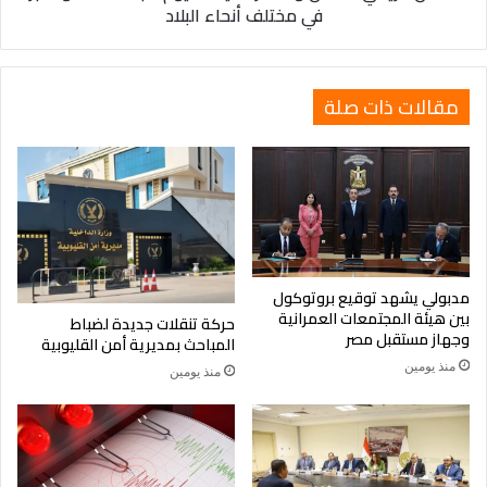
في مختلف أنحاء البلاد
مختلف
أحد فروع المادة إلغاء للمادة بأكملها، وتطبق أحكام القرار الوزاري
أنحاء
رقم 34 لسنة 2018 بشأن تنظيم أحوال إلغاء الامتحان، والحرمان
البلاد
منه، فيما لم يرد فيه نص في هذا القرار.
مقالات ذات صلة
مدبولي يشهد توقيع بروتوكول
بين هيئة المجتمعات العمرانية
حركة تنقلات جديدة لضباط
وجهاز مستقبل مصر
المباحث بمديرية أمن القليوبية
منذ يومين
منذ يومين