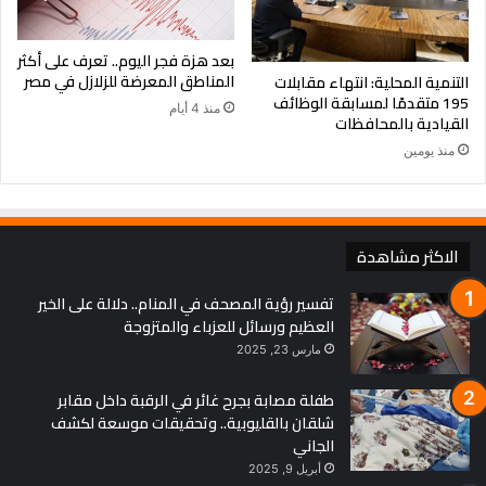
بعد هزة فجر اليوم.. تعرف على أكثر
المناطق المعرضة للزلازل في مصر
التنمية المحلية: انتهاء مقابلات
195 متقدمًا لمسابقة الوظائف
منذ 4 أيام
القيادية بالمحافظات
منذ يومين
الاكثر مشاهدة
تفسير رؤية المصحف في المنام.. دلالة على الخير
العظيم ورسائل للعزباء والمتزوجة
مارس 23, 2025
طفلة مصابة بجرح غائر في الرقبة داخل مقابر
شلقان بالقليوبية.. وتحقيقات موسعة لكشف
الجاني
أبريل 9, 2025