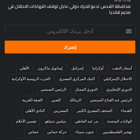
منذ 13 ساعة
محافظة القدس تدعو لتحرك دولي عاجل لوقف انتهاكات الاحتلال في
مخيم قلنديا
أدخل
بريدك
الإلكتروني
أسعار الذهب
أوكرانيا
إسرائيل
إيمانويل ماكرون
الأهلي
الاحتلال الإسرائيلي
البنك المركزي المصري
الحرب الروسية الأوكرانية
الدوري الإنجليزي
الدوري الممتاز
الرئيس السيسي
الرئيس عبد الفتاح السيسي
الزمالك
الصين
الضفة الغربية
القدماء
المتحف المصري الكبير
المصريين
النادي الأهلي
الولايات المتحدة
بدر عبد العاطي
بنيامين نتنياهو
تفسير الأحلام
تهجير الفلسطينيين
جنوب سيناء
حركة حماس
حماس