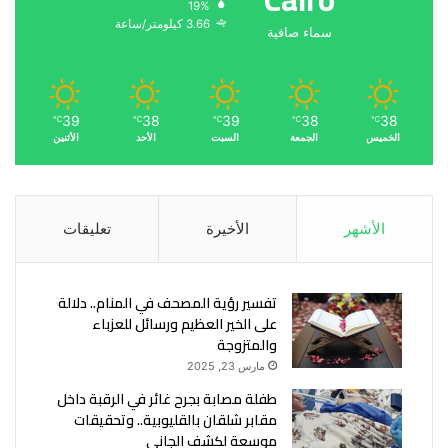
19%
3.66 كيلومتر/ساعة
سماء صافية
39
38
39
38
38
℃
℃
℃
℃
℃
الخميس
الجمعة
السبت
الأحد
الأثنين
الأشهر
الأخيرة
تعليقات
تفسير رؤية المصحف في المنام.. دلالة
على الخير العظيم ورسائل للعزباء
والمتزوجة
مارس 23, 2025
طفلة مصابة بجرح غائر في الرقبة داخل
مقابر شلقان بالقليوبية.. وتحقيقات
موسعة لكشف الجاني