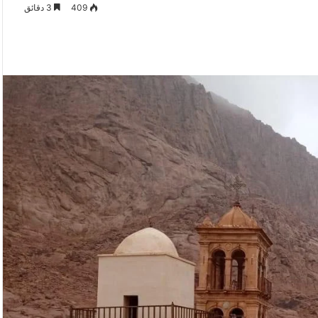
409
3 دقائق