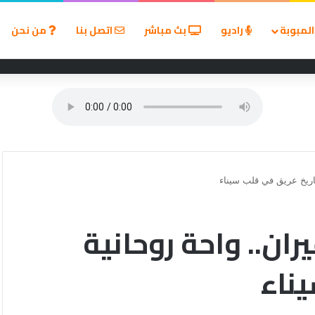
لمبوبة
راديو
بث مباشر
اتصل بنا
من نحن
اجل لوقف انتهاكات الاحتلال في مخيم قلنديا
تاريخ عريق في قلب سيناء
ران.. واحة روحانية
ناء