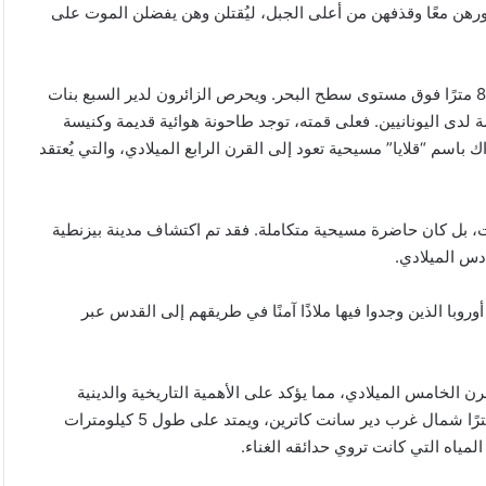
هن معًا وقذفهن من أعلى الجبل، ليُقتلن وهن يفضلن الموت على
يقع جبل الطاحونة مباشرة مقابل دير السبع بنات، ويبلغ ارتفاعه 886 مترًا فوق مستوى سطح البحر. ويحرص الزائرون لدير السبع بنات
 لدى اليونانيين. فعلى قمته، توجد طاحونة هوائية قديمة وكنيسة
باسم “قلايا” مسيحية تعود إلى القرن الرابع الميلادي، والتي يُعتقد
ات، بل كان حاضرة مسيحية متكاملة. فقد تم اكتشاف مدينة بيزنطية
ادس الميلادي.
روبا الذين وجدوا فيها ملاذًا آمنًا في طريقهم إلى القدس عبر
الصين
قرن الخامس الميلادي، مما يؤكد على الأهمية التاريخية والدينية
تفرض
إجراءات
للمنطقة كمركز مسيحي مبكر. ويقع وادي فيران على بعد 60 كيلومترًا شمال غرب دير سانت كاترين، ويمتد على طول 5 كيلومترات
مضادة
على
6