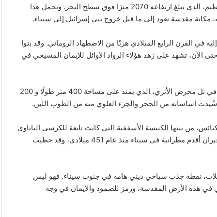
يستمد الوادي شهرته الإضافية من موقعه في سفح جبل سربال العظيم، الذي يبلغ ارتفاعه 2070 مترًا فوق سطح البحر. ويحمل هذا
كيانات
منذ يوم واحد
 مكانة مقدسة تعود إلى ما قبل خروج بني إسرائيل إلى سيناء.
أمريكية
حرك دولي عاجل
الصي
ردًا
 في مخيم قلنديا
أمريكية ردًا على العقوبات الأمريكية
على
ليه في القرن الرابع الميلادي هربًا من الاضطهاد الروماني. وقد بنوا
العقوبات
ة حتى الآن، تشهد على زهد هؤلاء الرواد الأوائل للإيمان المسيحي في
الأمريكية
تضم المنطقة الأثرية في وادي فيران مدينة بيزنطية متكاملة تتجلى في تل محرض الأثري، الذي يمتد على مساحة 400 متر طولًا و 200
 شُيدت أساساته من الحجر والجزء العلوي منه من الطوب اللبن.
ائس، من بينها الكنيسة الأسقفية التي كانت تابعة للكرسي الباباوي
وكنيسة المدينة، وقد خُصص جزء منها كمستشفى. وتعتبر مطرانية فيران أقدم مطرانية في سيناء منذ عام 451 ميلادي، وقد حظيت
 خلاب، نقطة جذب سياحي ديني هامة في جنوب سيناء. فهو ليس
ي في هذه الأرض المقدسة، ورمز للصمود والإيمان في وجه