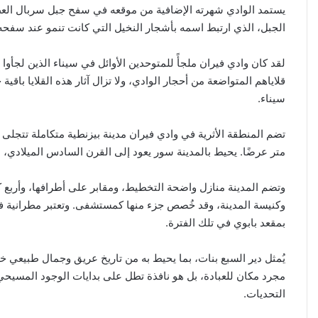
لوقف
منذ ساعة واحدة
الجبل، الذي ارتبط اسمه بأشجار النخيل التي كانت تنمو عند سفحه،
انتهاكات
ادثات مع واشنطن حاليًا..
محافظة القدس تدعو لت
الاحتلال
سندافع بقوة عن أمننا ومصالحنا
لوقف انتهاكات الاحتلال
في
لقد كان وادي فيران ملجأً للمتوحدين الأوائل في سيناء الذين لجأوا إ
مخيم
قلاياهم المتواضعة من أحجار الوادي، ولا تزال آثار هذه القلايا باقي
قلنديا
سيناء.
متر عرضًا. يحيط بالمدينة سور يعود إلى القرن السادس الميلادي،
وتضم المدينة منازل واضحة التخطيط، ومقابر على أطرافها، وأربع كن
بمقعد بابوي في تلك الفترة.
يُمثل دير السبع بنات، بما يحيط به من تاريخ عريق وجمال طبيعي
مجرد مكان للعبادة، بل هو نافذة تطل على بدايات الوجود المسيح
التحديات.