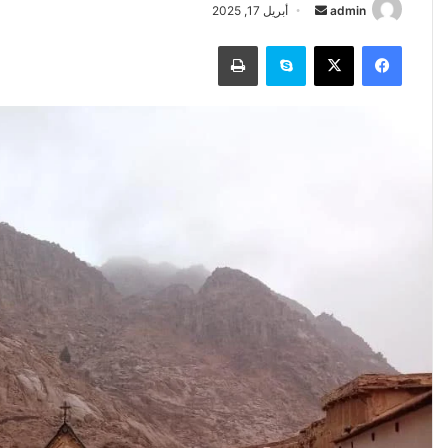
أرسل
admin
أبريل 17, 2025
بريدا
فيسبوك
‫X
سكايب
طباعة
إلكترونيا