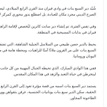
شُيّد دير السبع بنات في وادي فيران منذ القرن الرابع الميلادي،
الصرح الديني مجرد مكان للعبادة، بل اضطلع بدور محوري كمركز لأس
وفي نفس الفترة، تم إنشاء دير سانت كاترين ليُخصص لإقامة الراهب
فيران في بدايات المسيحية في المنطقة.
يحيط بالدير حصن طبيعي من السلاسل الجبلية الشاهقة، التي تضفي ع
السبع بنات على مر القرون ملاذًا آمنًا للراهبات، ومحطة هامة في 
اليونان ورومانيا.
ففي هذا الوادي المبارك، الذي تحيطه الجبال المهيبة من كل جانب،
لينخرطن في حياة التعبد والزهد في هذا المكان المقدس.
يستمد دير السبع بنات اسمه من قصة مؤثرة تعود إلى القرن الرابع 
الحقبة، سكن الدير سبع بنات يونانيات الجنسية، عرفن بتقواهن وو
الطاحونة المجاور.