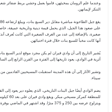
وعندما علم الرومان بمخبئهن، قاموا بعمل وحشي بربط ضفائر شعور
التنكر لإيمانهن.
على صعود هذا الجبل، الذي يحمل قيمة دينية وتاريخية عميقة، خاصة
صغيرة، بالإضافة إلى عدد من الغرف الصغيرة التي كانت تُعرف آنذاك 
أنها كانت مخبأ للسبع بنات خلال فترة اختبائهن.
يُشير التاريخ إلى أن وادي فيران لم يكن مجرد موقع لدير السبع بن
أثرية في الوادي، يعود تاريخها إلى الفترة من القرن الرابع إلى الس
وتشير الآثار إلى أن هذه المدينة استقبلت المسيحيين القادمين من أو
سيناء.
محافظة
يضم الوادي أيضًا جبل البنات التاريخي، الذي يعلوه دير يعود إلى ال
القدس
تدعو
لتحرك
ويتراوح عرضه بين 250 و 375 مترًا. وقد اشتهر في الماضي بوفرة المياه التي كانت تروي حدائقه الغناء.
دولي
عاجل