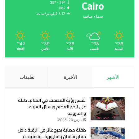
Cairo
38º - 29º
19%
3.12 كيلومتر/ساعة
سماء صافية
42
39
38
38
38
℃
℃
℃
℃
℃
الجمعة
السبت
الأحد
الأثنين
الثلاثاء
الأشهر
الأخيرة
تعليقات
تفسير رؤية المصحف في المنام.. دلالة
على الخير العظيم ورسائل للعزباء
والمتزوجة
مارس 23, 2025
طفلة مصابة بجرح غائر في الرقبة داخل
مقابر شلقان بالقليوبية.. وتحقيقات