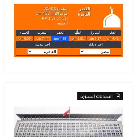
المقالات المميزة
الصين
روسيا
تفرض
تعلن
إجراءات
قصف
مضادة
4
على
سفن