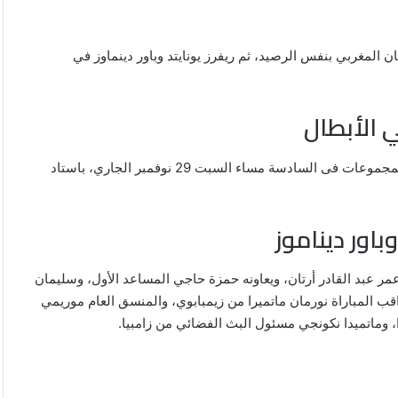
ن المغربي بنفس الرصيد، ثم ريفرز يونايتد وباور دينماوز في
ي الأبطال
يحل نادي بيراميدز ضيفا على باور ديناموز بالجولة الثانية من دور المجموعات فى السادسة مساء السبت 29 نوفمبر الجاري، باستاد
باور ديناموز
عمر عبد القادر أرتان، ويعاونه حمزة حاجي المساعد الأول، وسليمان
اقب المباراة نورمان ماتميرا من زيمبابوي، والمنسق العام موريمي
، وماتميدا نكونجي مسئول البث الفضائي من زامبيا.