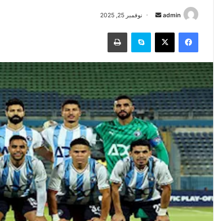
أرسل
admin
نوفمبر 25, 2025
بريدا
فيسبوك
‫X
سكايب
طباعة
إلكترونيا