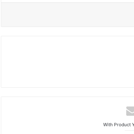
محافظة
القدس
تدعو
With Product 
لتحرك
دولي