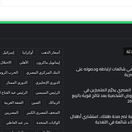
ثة
أسعار الذهب
أوكرانيا
إسرائيل
إيمانويل ماكرون
الأهلي
الاحتلال
في شائعات ارتباطه وحصوله على
البنك المركزي المصري
الحرب الروسي
صرية
الدوري الإنجليزي
الدوري الممتاز
ي المصري يكرّم المتميزين في
الرئيس السيسي
الرئيس عبد الفتاح
ض الشخصية بعد نتائج قوية بالربع
الزمالك
الصين
الضفة الغربية
المتحف المصري الكبير
المصريين
مية تضر صحة طفلك.. استشاري أطفال
اء شائعة في التغذية
الولايات المتحدة
بدر عبد العاطي