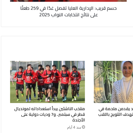
طعنًا
حسم قريب: الإدارية العليا تفصل غدًا في 259 طعنًا
على
على نتائج انتخابات النواب 2025
نتائج
انتخابات
النواب
2025
ليد يقدمن ملحمة في
منتخب الناشئين يبدأ استعداداته لمونديال
هدف التتويج باللقب
قطر في سبتمبر.. و7 وديات دولية على
الأجندة
منذ 4 أيام