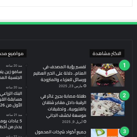
الاكثر مشاهدة
مواضيع محد
تفسير رؤية المصحف في
منذ 20 ساعة
سامو زين ين
المنام.. دلالة على الخير العظيم
الجنسية الم
ورسائل للعزباء والمتزوجة
مارس 23, 2025
منذ 20 ساعة
البنك الزراع
طفلة مصابة بجرح غائر في
مسابقة القرو
الرقبة داخل مقابر شلقان
الأول من 2026
بالقليوبية.. وتحقيقات
موسعة لكشف الجاني
منذ 21 ساعة
5 عادات يو
أبريل 9, 2025
يحذر من أخط
جميع أكواد شركات المحمول
منذ 22 ساعة