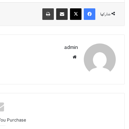
فيسبوك
‫X
مشاركة عبر البريد
طباعة
شاركها
admin
موقع
الويب
إيران:
لا
محادثات
You Purchase
مع
واشنطن