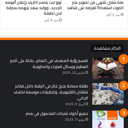
منة شلبي تنتهي من تصوير عنبر
توو ليت يتصدر التريند بإعلان ألبومه
الموت استعدادًا لعرضه على شاهد
الجديد.. ووليد سعد يتهمه بسرقة
لحن لطيفة
منذ 3 أيام
منذ 4 أيام
الاكثر مشاهدة
تفسير رؤية المصحف في المنام.. دلالة على الخير
العظيم ورسائل للعزباء والمتزوجة
مارس 23, 2025
طفلة مصابة بجرح غائر في الرقبة داخل مقابر
شلقان بالقليوبية.. وتحقيقات موسعة لكشف
الجاني
أبريل 9, 2025
جميع أكواد شركات المحمول في مصر
يونيو 11, 2023