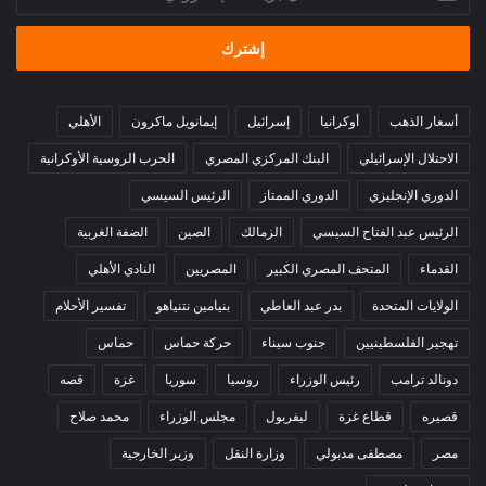
بريدك
الإلكتروني
أسعار الذهب
أوكرانيا
إسرائيل
إيمانويل ماكرون
الأهلي
الاحتلال الإسرائيلي
البنك المركزي المصري
الحرب الروسية الأوكرانية
الدوري الإنجليزي
الدوري الممتاز
الرئيس السيسي
الرئيس عبد الفتاح السيسي
الزمالك
الصين
الضفة الغربية
القدماء
المتحف المصري الكبير
المصريين
النادي الأهلي
الولايات المتحدة
بدر عبد العاطي
بنيامين نتنياهو
تفسير الأحلام
تهجير الفلسطينيين
جنوب سيناء
حركة حماس
حماس
دونالد ترامب
رئيس الوزراء
روسيا
سوريا
غزة
قصه
قصيره
قطاع غزة
ليفربول
مجلس الوزراء
محمد صلاح
مصر
مصطفى مدبولي
وزارة النقل
وزير الخارجية