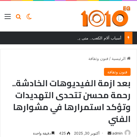
بحث عن
الوضع المظلم
الق
أسباب آلام الكعب.. متى يستدعي الألم زيارة الطبيب؟
الرئيسية
/
فنون وثقافة
فنون وثقافة
بعد ازمة الفيديوهات الخادشة..
رحمة محسن تتحدى التهديدات
وتؤكد استمرارها في مشوارها
الفني
أرسل
admin
أكتوبر 30, 2025
425
دقيقة واحدة