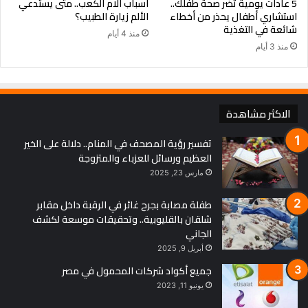
5 عادات يومية تضر صحة طفلك..
أسباب آلام الكعب.. متى يستدعي
توفر طاقة مستدامة بدون تقلبات مفاجئة في مستويات السكر، ما
استشاري أطفال يحذر من أخطاء
الألم زيارة الطبيب؟
يجعلها خيارًا مثاليًا للرياضيين.
شائعة في التغذية
منذ 4 أيام
منذ 3 أيام
10. تحسين الذاكرة والمزاج
بفضل أوميغا-3، تسهم في دعم التركيز، المزاج الإيجابي، والوظائف
الذهنية.
الاكثر مشاهدة
خلاصة:
ترى الدكتورة مروة كمال أن بذور الشيا ليست مجرد “موضة غذائية”،
تفسير رؤية المصحف في المنام.. دلالة على الخير
العظيم ورسائل للعزباء والمتزوجة
بل إضافة حقيقية ومؤثرة لأي نظام صحي، خاصةً لمن يسعى لتحسين
مارس 23, 2025
جودة حياته بشكل شامل، من صحة الأمعاء إلى نشاط الدماغ.
طفلة مصابة بجرح غائر في الرقبة داخل مقابر
شلقان بالقليوبية.. وتحقيقات موسعة لكشف
الجاني
أبريل 9, 2025
جميع أكواد شركات المحمول في مصر
يونيو 11, 2023