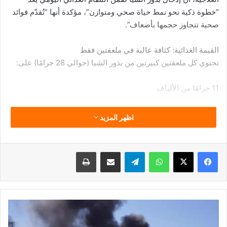
“خطوة ذكية نحو نمط حياة صحي ومتوازن”، مؤكدة أنها “تُقدّم فوائد
صحية تتجاوز حجمها بأضعاف”.
القيمة الغذائية: كثافة عالية في ملعقتين فقط
تحتوي كل ملعقتين كبيرتين من بذور الشيا (حوالي 28 جرامًا) على:
11 جرامًا من الألياف
4 جرامات من البروتين
اظهر المزيد
9 جرامات من الدهون الصحية (معظمها أوميجا-3)
فيسبوك
‫X
واتساب
تيلقرام
مشاركة عبر البريد
طباعة
18% من الاحتياج اليومي للكالسيوم
30% من المغنيسيوم
3
27% من الفوسفور
غارات
إسرائيلية