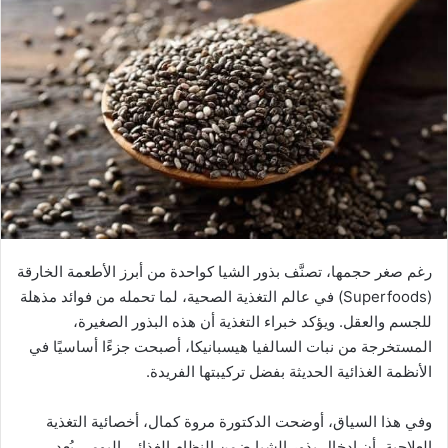
رغم صغر حجمها، تصنَّف بذور الشيا كواحدة من أبرز الأطعمة الخارقة
(Superfoods) في عالم التغذية الصحية، لما تحمله من فوائد مذهلة
للجسم والعقل. ويؤكد خبراء التغذية أن هذه البذور الصغيرة،
المستخرجة من نبات السالفيا هيسبانيكا، أصبحت جزءًا أساسيًا في
الأنظمة الغذائية الحديثة بفضل تركيبتها الفريدة.
وفي هذا السياق، أوضحت الدكتورة مروة كمال، أخصائية التغذية
العلاجية، أن إدخال بذور الشيا ضمن النظام الغذائي اليومي يُعد