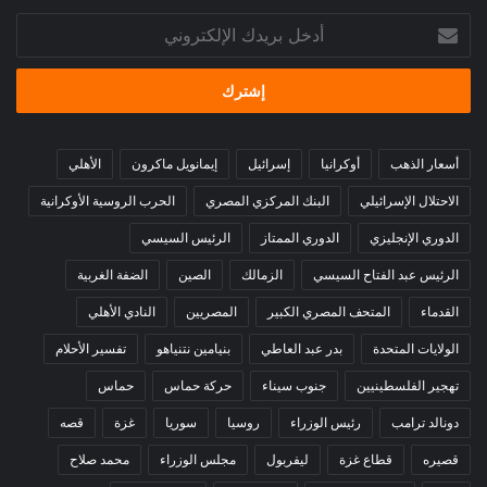
أدخل
بريدك
الإلكتروني
أسعار الذهب
أوكرانيا
إسرائيل
إيمانويل ماكرون
الأهلي
الاحتلال الإسرائيلي
البنك المركزي المصري
الحرب الروسية الأوكرانية
الدوري الإنجليزي
الدوري الممتاز
الرئيس السيسي
الرئيس عبد الفتاح السيسي
الزمالك
الصين
الضفة الغربية
القدماء
المتحف المصري الكبير
المصريين
النادي الأهلي
الولايات المتحدة
بدر عبد العاطي
بنيامين نتنياهو
تفسير الأحلام
تهجير الفلسطينيين
جنوب سيناء
حركة حماس
حماس
دونالد ترامب
رئيس الوزراء
روسيا
سوريا
غزة
قصه
قصيره
قطاع غزة
ليفربول
مجلس الوزراء
محمد صلاح