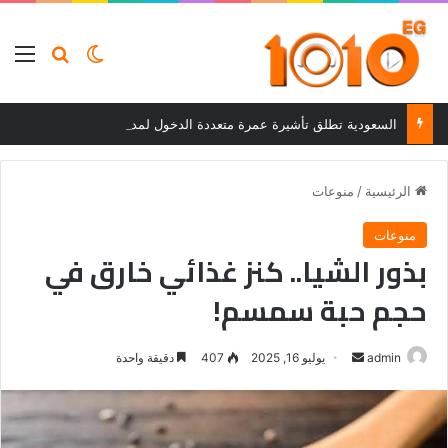
بحث عن
الوضع المظلم
الق
السعودية تطلق تأشيرة عمرة متعددة الدخول لمدة عام وإقامة تصل إلى 90 يومًا
الرئيسية
/
منوعات
منوعات
بذور الشيا.. كنز غذائي خارق في
حجم حبة سمسم!
أرسل
admin
يوليو 16, 2025
407
دقيقة واحدة
بريدا
إلكترونيا