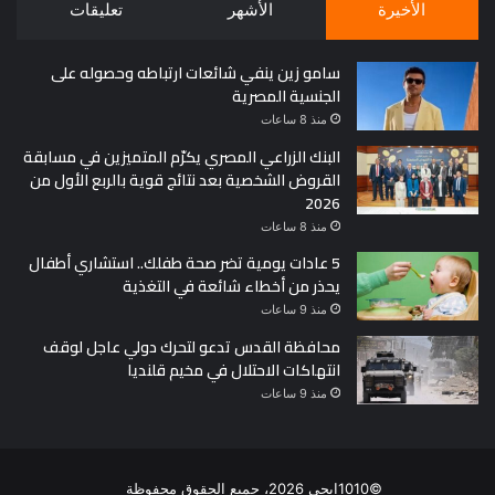
الأخيرة
الأشهر
تعليقات
سامو زين ينفي شائعات ارتباطه وحصوله على
الجنسية المصرية
منذ 8 ساعات
البنك الزراعي المصري يكرّم المتميزين في مسابقة
القروض الشخصية بعد نتائج قوية بالربع الأول من
2026
منذ 8 ساعات
5 عادات يومية تضر صحة طفلك.. استشاري أطفال
يحذر من أخطاء شائعة في التغذية
منذ 9 ساعات
محافظة القدس تدعو لتحرك دولي عاجل لوقف
انتهاكات الاحتلال في مخيم قلنديا
منذ 9 ساعات
©1010ايجي 2026، جميع الحقوق محفوظة