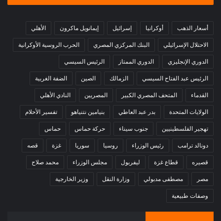
أسعار الذهب
أوكرانيا
إسرائيل
إيمانويل ماكرون
الأهلي
الاحتلال الإسرائيلي
البنك المركزي المصري
الحرب الروسية الأوكرانية
الدوري الإنجليزي
الدوري الممتاز
الرئيس السيسي
الرئيس عبد الفتاح السيسي
الزمالك
الصين
الضفة الغربية
القدماء
المتحف المصري الكبير
المصريين
النادي الأهلي
الولايات المتحدة
بدر عبد العاطي
بنيامين نتنياهو
تفسير الأحلام
تهجير الفلسطينيين
جنوب سيناء
حركة حماس
حماس
دونالد ترامب
رئيس الوزراء
روسيا
سوريا
غزة
قصه
قصيره
قطاع غزة
ليفربول
مجلس الوزراء
محمد صلاح
مصر
مصطفى مدبولي
وزارة النقل
وزير الخارجية
وصفات طبيعية