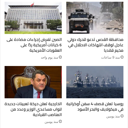
فيما تبادلت روسيا وأوكرانيا الاثنين الاتهامات بالمسؤولية عن ما لا
يقل عن 12 انفجارا قرب محطة زابوريجيا الأوكرانية للطاقة النووية،
والتي تخضع للسيطرة الروسية منذ الأيام الأولى للحرب في 24
فبراير شباط.
محافظة القدس تدعو لتحرك دولي
الصين تفرض إجراءات مضادة على
عاجل لوقف انتهاكات الاحتلال في
6 كيانات أمريكية ردًا على
مخيم قلنديا
العقوبات الأمريكية
منذ 9 ساعات
منذ يوم واحد
روسيا تعلن قصف 4 سفن أوكرانية
الخارجية تعلن حركة تعيينات جديدة
في ميكولايف والبحر الأسود
لنواب مساعدي الوزير وعدد من
المناصب القيادية
منذ يومين
منذ يومين