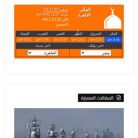
المقالات المميزة
الخارجية
إيران:
تعلن
لا
حركة
محادثات
تعيينات
مع
جديدة
واشنطن