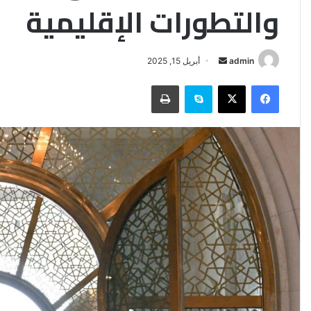
والتطورات الإقليمية
أرسل
admin
أبريل 15, 2025
بريدا
فيسبوك
‫X
سكايب
طباعة
إلكترونيا