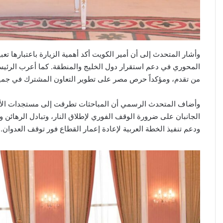
6
كيانات
منذ 9 ساعات
أمريكية
بحث مع ممثل غزة تنفيذ خطة
ردًا
مية استكمال المرحلة الأولى
أمريكية ردًا على العقوبات ال
على
وأشار المتحدث إلى أن أمير الكويت أكد أهمية الزيارة باعتبارها تع
العقوبات
المحوري في دعم استقرار دول الخليج والمنطقة. كما أعرب الرئيس
الأمريكية
من تقدم، ومؤكداً حرص مصر على تطوير التعاون المشترك في جميع
وأضاف المتحدث الرسمي أن المباحثات تطرقت إلى مستجدات الأو
الجانبان على ضرورة الوقف الفوري لإطلاق النار، وتبادل الرهائن 
ودعم تنفيذ الخطة العربية لإعادة إعمار القطاع فور توقف العدوان.