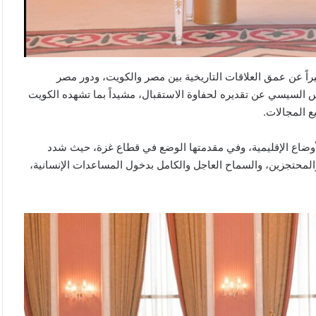
أوكرانية
في
منذ يوم واحد
ميكولايف
الصين تفرض إجراءات مضادة على 6 كيانات
روسيا تعلن قصف 4 سفن أوكرانية في
والبحر
أمريكية
ميكولايف والبحر الأسود
الأسود
بيراً عن عمق العلاقات التاريخية بين مصر والكويت، ودور مصر
 السيسي عن تقديره لحفاوة الاستقبال، مشيداً بما تشهده الكويت
 المجالات.
ضاع الإقليمية، وفي مقدمتها الوضع في قطاع غزة، حيث شدد
والمحتجزين، والسماح العاجل والكامل بدخول المساعدات الإنسانية،