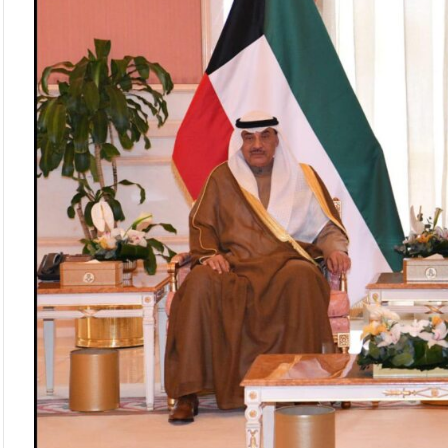
روسيا
تعلن
قصف
4
سفن