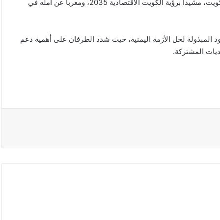
وأكد الرئيس السيسي خلال اللقاء تطلع مصر لتعزيز الشراكة مع الكويت، مشيداً برؤية الكويت الاقتصادية 2035، ومعرباً عن أمله في
د المبذولة لحل الأزمة اليمنية، حيث شدد الطرفان على أهمية دعم
حديات المشتركة.