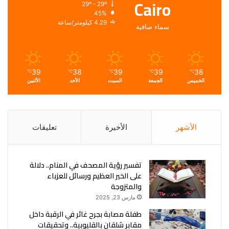
Cairo
29º - 29º
45%
4.29 كيلومتر/ساعة
سماء صافية
39
38
39
39
38
℃
℃
℃
℃
℃
الخميس
الجمعة
السبت
الأحد
الأثنين
الأشهر
الأخيرة
تعليقات
تفسير رؤية المصحف في المنام.. دلالة
على الخير العظيم ورسائل للعزباء
والمتزوجة
مارس 23, 2025
طفلة مصابة بجرح غائر في الرقبة داخل
مقابر شلقان بالقليوبية.. وتحقيقات