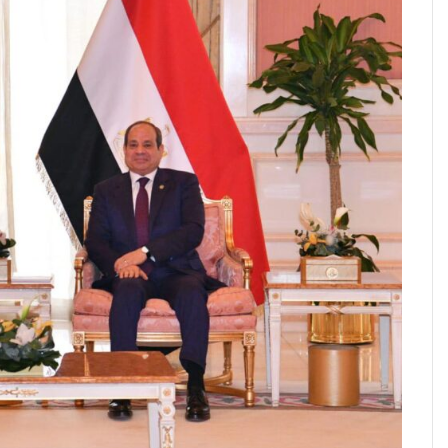
الصين
تفرض
إجراءات
مضادة
على