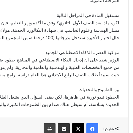
المرحلة الثانوية.
مستقبل المادة في المراحل التالية
لكن، ماذا بعد الصف الأول الثانوي؟ وفق ما أكده وزير التعليم، فإ
مسار الهندسة وعلوم الحاسب في شهادة البكالوريا الحديثة. هؤلاء 
حال اختيار الأخيرة ستدخل بدرجاتها (100 درجة) ضمن المجموع النهائي.
مواكبة العصر.. الذكاء الاصطناعي للجميع
الوزير شدد على أن إدخال الذكاء الاصطناعي في المناهج خطوة ضرور
حيث سيبدأ طلاب الصف الرابع الابتدائي هذا العام دراسة برامج م
بين الطموح والتحديات
الخطوة تبدو ثورية في ظاهرها، لكن يبقى السؤال الذي يشغل الطلاب
الجديدة بسلاسة، أم سيظل هناك صدام بين الطموحات الكبيرة والو
روسيا
تعلن
قصف
فيسبوك
‫X
مشاركة عبر البريد
طباعة
4
شاركها
سفن