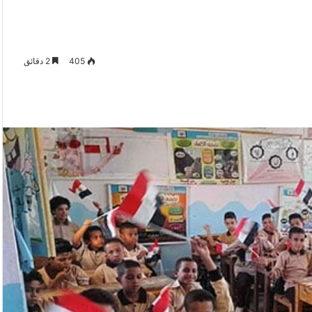
405
2 دقائق