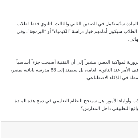
ن المادة ستُستكمل في الصفين الثاني والثالث الثانوي فقط لطلاب
الطلاب سيكون أمامهم خيار دراسة “الكيمياء” أو “البرمجة”، وفي
ية لمواكبة العصر، مشيراً إلى أن التقنية أصبحت جزءاً أساسياً
من جميع التخصصات الطبية والهندسية والعلمية والتجارية. ولم يتوقف الأمر عند الثانوية العامة، بل سيمتد إلى 68 مدرسة يابانية بمصر،
بسطة في الذكاء الاصطناعي.
 وأولياء الأمور: هل سينجح النظام التعليمي في دمج هذه المادة
اقع التطبيقي داخل المدارس؟
واشنطن:
من
يساعد
إيران
على