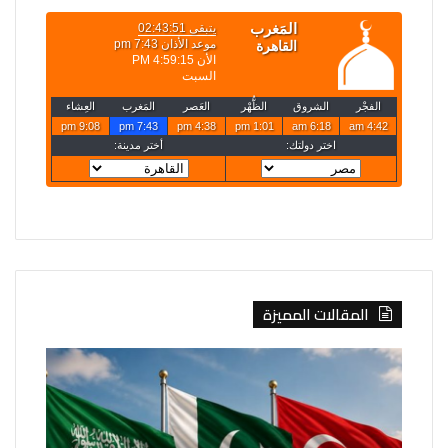
المقالات المميزة
مسؤول
محافظة
تركي:
القدس
اتفاقية
تدعو
مكة
لتحرك
للدفاع
دولي