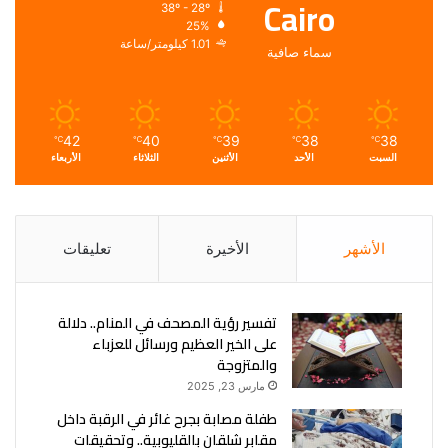
Cairo
38º - 28º
25%
1.01 كيلومتر/ساعة
سماء صافية
42
40
39
38
38
℃
℃
℃
℃
℃
السبت
الأحد
الأثنين
الثلاثاء
الأربعاء
الأشهر
الأخيرة
تعليقات
تفسير رؤية المصحف في المنام.. دلالة
على الخير العظيم ورسائل للعزباء
والمتزوجة
مارس 23, 2025
طفلة مصابة بجرح غائر في الرقبة داخل
مقابر شلقان بالقليوبية.. وتحقيقات