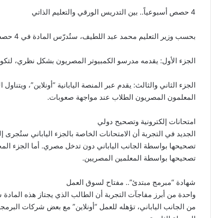
4 حصص أسبوعياً.. بين التدريس الورقي والتعليم الذاتي
بحسب وزير التعليم محمد عبد اللطيف، ستُدرّس المادة في 4 حصص أسبوعياً، على جزأين:
الجزء الأول: يقدمه مدرسو الكمبيوتر المصريون بشكل نظري، لتكو
الجزء الثاني والثالث: يقدم عبر المنصة اليابانية “أونلاين”، ويتناو
المعلمون المصريون الطلاب عند مواجهة صعوبات.
امتحانات إلكترونية وتصحيح دولي
الجديد في التجربة أن الامتحانات الخاصة بالجزء الياباني ستُجرى إلك
تصحيحها بواسطة الجانب الياباني دون تدخل مصري. أما الجزء المح
تصحيحها بواسطة المعلمين المصريين.
شهادة “مبرمج مبتدئ”.. مفتاح لسوق العمل
واحدة من أبرز مفاجآت التجربة أن الطالب الذي يجتاز هذه المادة
من الجانب الياباني، تؤهله للعمل “أونلاين” مع بعض شركات البرمجة