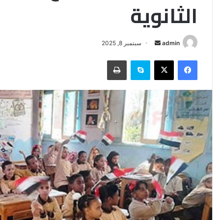
الثانوية
أرسل
admin
سبتمبر 8, 2025
بريدا
فيسبوك
‫X
سكايب
طباعة
إلكترونيا