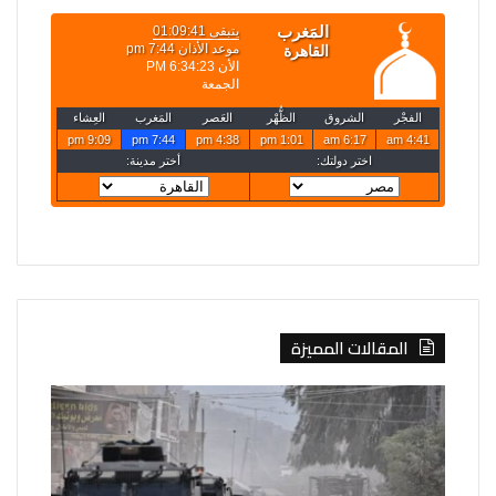
المقالات المميزة
محافظة
الصين
القدس
تفرض
تدعو
إجراءات
لتحرك
مضادة
دولي
على