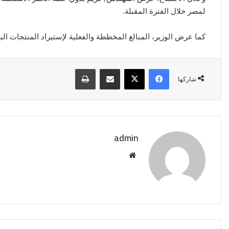
لمصر خلال الفترة المقبلة.
كما عرض الوزير، المبالغ المخططة والفعلية لإستيراد المنتجات البت
فيسبوك
‫X
مشاركة عبر البريد
طباعة
شاركها
admin
موقع
الويب
الخارجية
تعلن
حركة
تعيينات
جديدة