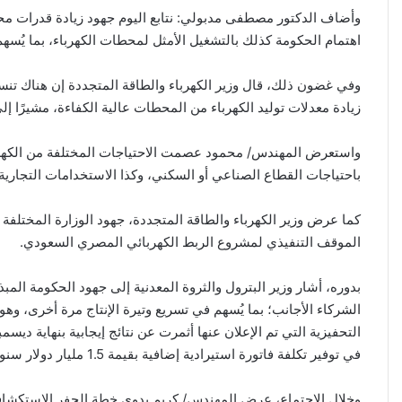
وأضاف الدكتور مصطفى مدبولي: نتابع اليوم جهود زيادة قدرات محطا
اهتمام الحكومة كذلك بالتشغيل الأمثل لمحطات الكهرباء، بما يُسه
وفي غضون ذلك، قال وزير الكهرباء والطاقة المتجددة إن هناك تنسيق
زيادة معدلات توليد الكهرباء من المحطات عالية الكفاءة، مشيرًا إل
واستعرض المهندس/ محمود عصمت الاحتياجات المختلفة من الكهرباء
باحتياجات القطاع الصناعي أو السكني، وكذا الاستخدامات التجارية 
كما عرض وزير الكهرباء والطاقة المتجددة، جهود الوزارة المختلفة ل
الموقف التنفيذي لمشروع الربط الكهربائي المصري السعودي.
بدوره، أشار وزير البترول والثروة المعدنية إلى جهود الحكومة الم
الشركاء الأجانب؛ بما يُسهم في تسريع وتيرة الإنتاج مرة أخرى، وهو 
التحفيزية التي تم الإعلان عنها أثمرت عن نتائج إيجابية بنهاية ديس
في توفير تكلفة فاتورة استيرادية إضافية بقيمة 1.5 مليار دولار سنوياً، اعتباراً من يناير 2025.