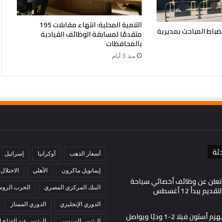
التنمية المحلية: انتهاء مقابلات 195
ضباط المباحث بمديرية
متقدمًا لمسابقة الوظائف القيادية
بالمحافظات
منذ 3 أيام
ثة
أسعار الذهب
أوكرانيا
إسرائيل
إيمانويل ماكرون
الأهلي
الاحتلال
 تعلن عن وظائف أخصائي سياحة
البنك المركزي المصري
الحرب الروسي
يم يبدأ 12 أغسطس
الدوري الإنجليزي
الدوري الممتاز
بايرن ميونخ يهزم أستون فيلا 2-1 وديًا ويواصل
الرئيس السيسي
الرئيس عبد الفتاح