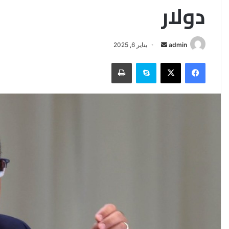
دولار
أرسل
admin
يناير 6, 2025
بريدا
فيسبوك
‫X
سكايب
طباعة
إلكترونيا