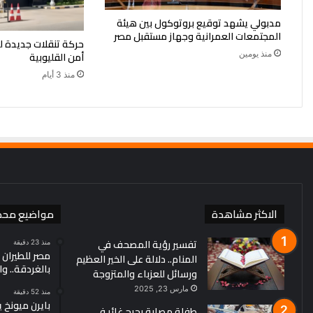
مدبولي يشهد توقيع بروتوكول بين هيئة
المجتمعات العمرانية وجهاز مستقبل مصر
حركة تنقلات جديدة ل
منذ يومين
أمن القليوبية
منذ 3 أيام
الاكثر مشاهدة
مواضيع محد
تفسير رؤية المصحف في
منذ 23 دقيقة
مصر للطيران
المنام.. دلالة على الخير العظيم
بالغردقة.. والتقد
ورسائل للعزباء والمتزوجة
مارس 23, 2025
منذ 52 دقيقة
طفلة مصابة بجرح غائر في