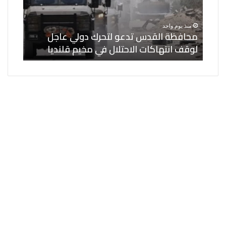
عاجل
6
لوقف
كيانات
ترك
منذ يوم واحد
منذ ي
انتهاكات
أمريكية
محافظة القدس تدعو لتحرك دولي عاجل
الاحتلال
ردًا
لوقف انتهاكات الاحتلال في مخيم قلنديا
أمريك
في
على
مخيم
العقوبات
قلنديا
الأمريكية