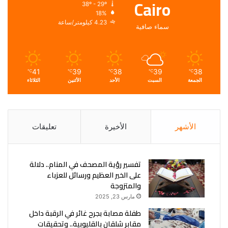
Cairo
38º - 29º
18%
4.23 كيلومتر/ساعة
سماء صافية
41
39
38
39
38
℃
℃
℃
℃
℃
الجمعة
السبت
الأحد
الأثنين
الثلاثاء
الأشهر
الأخيرة
تعليقات
تفسير رؤية المصحف في المنام.. دلالة
على الخير العظيم ورسائل للعزباء
والمتزوجة
مارس 23, 2025
طفلة مصابة بجرح غائر في الرقبة داخل
مقابر شلقان بالقليوبية.. وتحقيقات