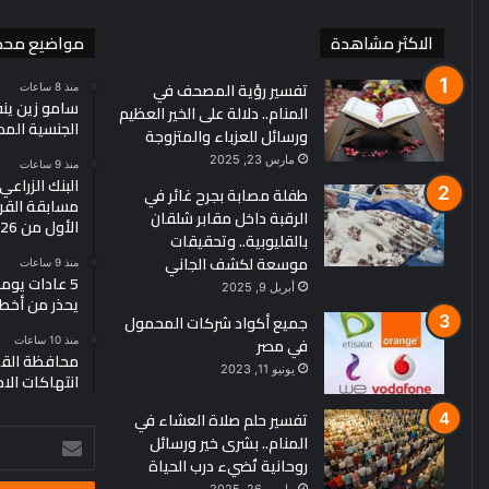
الاكثر مشاهدة
مواضيع محد
تفسير رؤية المصحف في
منذ 8 ساعات
سامو زين ين
المنام.. دلالة على الخير العظيم
الجنسية الم
ورسائل للعزباء والمتزوجة
مارس 23, 2025
منذ 9 ساعات
البنك الزراع
طفلة مصابة بجرح غائر في
مسابقة القرو
الرقبة داخل مقابر شلقان
الأول من 2026
بالقليوبية.. وتحقيقات
موسعة لكشف الجاني
منذ 9 ساعات
5 عادات يو
أبريل 9, 2025
يحذر من أخط
جميع أكواد شركات المحمول
في مصر
منذ 10 ساعات
محافظة القد
يونيو 11, 2023
انتهاكات الا
تفسير حلم صلاة العشاء في
أدخل
المنام.. بشرى خير ورسائل
بريدك
روحانية تُضيء درب الحياة
الإلكتروني
مارس 26, 2025