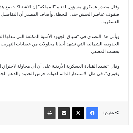
وقال مصدر عسكري مسؤول لقناة “المملكة” إن الاشتباكات مع هذه
صفوف عناصر الجيش حتى اللحظة، وأضاف المصدر أن التفاصيل الكامل
العسكرية.
ويأتي هذا التصدى في “سياق الجهود الأمنية المكثفة التي تبذلها ال
الحدودية الشمالية التي تشهد أحيانا محاولات من عصابات التهريب 
بحسب المصدر.
وقال “تشدد القيادة العسكرية الأردنية على أن أي محاولة لاختراق 
وفوري”، في ظل الاستنفار الدائم لقوات حرس الحدود والدعم الجوي
فيسبوك
‫X
مشاركة عبر البريد
طباعة
شاركها