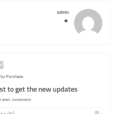
admin
موقع
الويب
You Purchase
ist to get the new updates!
إيران:
لا
t amet, consectetur.
محادثات
مع
أدخل
واشنطن