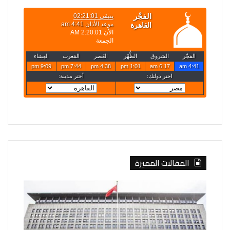
المقالات المميزة
الصين
روسيا
تفرض
تعلن
إجراءات
قصف
مضادة
4
على
سفن