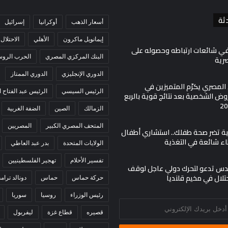
ثة
أسعار الذهب
أوكرانيا
إسرائيل
إيمانويل ماكرون
الأهلي
الاحتلال
في شائعات ارتباطه وحصوله على
البنك المركزي المصري
الحرب الروسي
صرية
الدوري الإنجليزي
الدوري الممتاز
ي المصري يكرّم المتميزين في
الرئيس السيسي
الرئيس عبد الفتاح
ض الشخصية بعد نتائج قوية بالربع
الزمالك
الصين
الضفة الغربية
المتحف المصري الكبير
المصريين
مية تضر صحة طفلك.. استشاري أطفال
اء شائعة في التغذية
الولايات المتحدة
بدر عبد العاطي
تفسير الأحلام
تهجير الفلسطينيين
س تدعو لتحرك دولي عاجل لوقف
حتلال في مخيم قلنديا
حركة حماس
حماس
دونالد ترام
رئيس الوزراء
روسيا
سوريا
قصيره
قطاع غزة
ليفربول