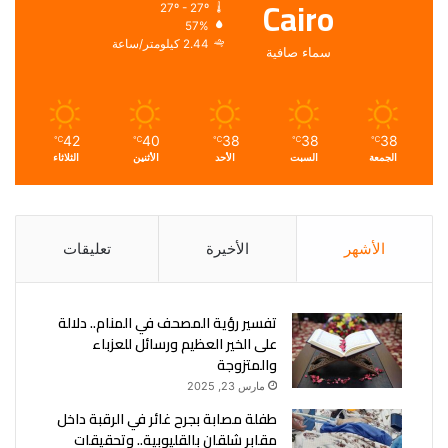
Cairo
27º - 27º
57%
2.44 كيلومتر/ساعة
سماء صافية
42
40
38
38
38
℃
℃
℃
℃
℃
الجمعة
السبت
الأحد
الأثنين
الثلاثاء
الأشهر
الأخيرة
تعليقات
تفسير رؤية المصحف في المنام.. دلالة
على الخير العظيم ورسائل للعزباء
والمتزوجة
مارس 23, 2025
طفلة مصابة بجرح غائر في الرقبة داخل
مقابر شلقان بالقليوبية.. وتحقيقات