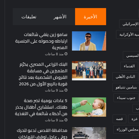
الأخيرة
الأشهر
تعليقات
 الإسرائيلي
سامو زين ينفي شائعات
ة الأوكرانية
ارتباطه وحصوله على الجنسية
المصرية
منذ 8 ساعات
 السيسي
البنك الزراعي المصري يكرّم
القدماء
المتميزين في مسابقة
القروض الشخصية بعد نتائج
النادي الأهلي
قوية بالربع الأول من 2026
بنيامين نتنياهو
منذ 9 ساعات
جنوب سيناء
5 عادات يومية تضر صحة
طفلك.. استشاري أطفال يحذر
ب
من أخطاء شائعة في التغذية
غزة
قصه
منذ 9 ساعات
محافظة القدس تدعو لتحرك
مجلس الوزراء
دولي عاجل لوقف انتهاكات