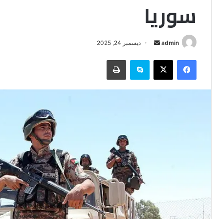
سوريا
أرسل
admin
ديسمبر 24, 2025
بريدا
فيسبوك
‫X
سكايب
طباعة
إلكترونيا