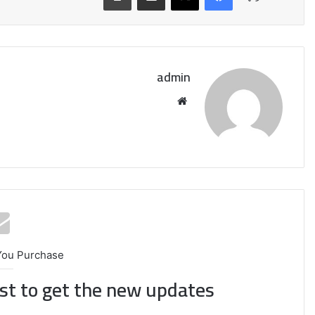
admin
موقع
الويب
إيران:
لا
You Purchase
محادثات
ist to get the new updates!
مع
واشنطن
حاليًا..