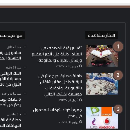
الاكثر مشاهدة
مواضيع محد
تفسير رؤية المصحف في
منذ 3 دقائق
سامو زين ين
المنام.. دلالة على الخير العظيم
الجنسية الم
ورسائل للعزباء والمتزوجة
مارس 23, 2025
منذ 38 دقيقة
البنك الزراع
طفلة مصابة بجرح غائر في
مسابقة القرو
الرقبة داخل مقابر شلقان
الأول من 2026
بالقليوبية.. وتحقيقات
موسعة لكشف الجاني
منذ ساعة واحدة
5 عادات يو
أبريل 9, 2025
يحذر من أخط
جميع أكواد شركات المحمول
في مصر
منذ ساعتين
محافظة القد
يونيو 11, 2023
انتهاكات الا