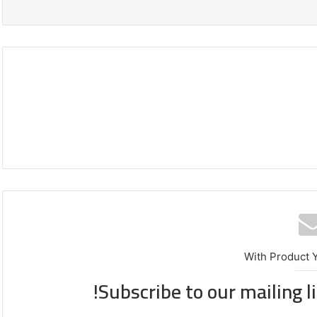
محافظة
القدس
With Product 
تدعو
Subscribe to our mailing l
لتحرك
دولي
عاجل