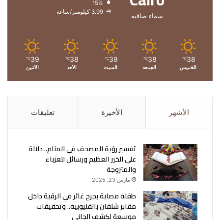
15%
3.99 كيلومتر/ساعة
سماء صافية
39
38
39
38
38
℃
℃
℃
℃
℃
الخميس
الجمعة
السبت
الأحد
الأثنين
الأشهر
الأخيرة
تعليقات
تفسير رؤية المصحف في المنام.. دلالة
على الخير العظيم ورسائل للعزباء
والمتزوجة
مارس 23, 2025
طفلة مصابة بجرح غائر في الرقبة داخل
مقابر شلقان بالقليوبية.. وتحقيقات
موسعة لكشف الجاني