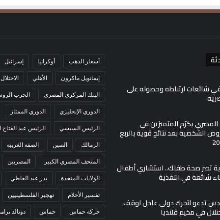
ثة
أسعار الذهب
أوكرانيا
إسرائيل
إيمانويل ماكرون
الأهلي
الاحتلال
في شائعات ارتباطه وحصوله على
البنك المركزي المصري
الحرب الروسي
صرية
الدوري الإنجليزي
الدوري الممتاز
ي المصري يكرّم المتميزين في
الرئيس السيسي
الرئيس عبد الفتاح
ض الشخصية بعد نتائج قوية بالربع
الزمالك
الصين
الضفة الغربية
المتحف المصري الكبير
المصريين
مية تضر صحة طفلك.. استشاري أطفال
اء شائعة في التغذية
الولايات المتحدة
بدر عبد العاطي
تفسير الأحلام
تهجير الفلسطينيين
س تدعو لتحرك دولي عاجل لوقف
حتلال في مخيم قلنديا
حركة حماس
حماس
دونالد ترام