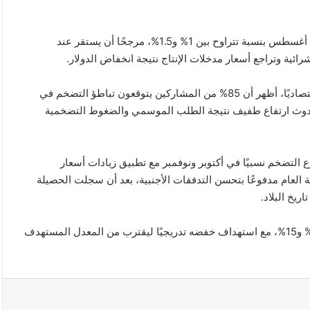
الخبير المصرفي محمد عبدالعال توقع أن يتراجع معدل التضخم في أغسطس بنسبة تتراوح بين 1% و1.5%، مرجحًا أن يستقر عند
ئية وتراجع أسعار مدخلات الإنتاج نتيجة انخفاض الدولار.
استطلاع دولي أجرته شبكة CNBC الأمريكية، بمشاركة 13 خبيرًا اقتصاديًا، أظهر أن 85% من المشاركين يتوقعون تباطؤ التضخم في
في حين أشار 15% فقط لاحتمال حدوث ارتفاع طفيف نتيجة الطلب الموسمي والضغوط التضخمية
2، رجح 54% من المحللين تسارع التضخم نسبيًا في أكتوبر ونوفمبر مع تطبيق زيادات أسعار
ية العام مدفوعًا بتحسن التدفقات الأجنبية، بعد أن سجلت الحصيلة
ويتوقع البنك المركزي أن يبلغ متوسط التضخم خلال 2025 بين 14% و15%، مع استهداف خفضه تدريجيًا ليقترب من المعدل المستهدف