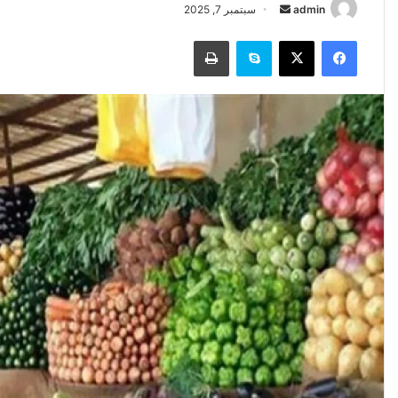
أرسل
admin
سبتمبر 7, 2025
بريدا
فيسبوك
‫X
سكايب
طباعة
إلكترونيا