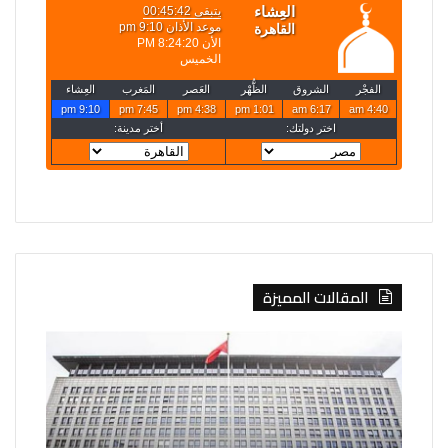
المقالات المميزة
الصين
روسيا
تفرض
تعلن
إجراءات
قصف
مضادة
4
على
سفن
6
أوكرانية