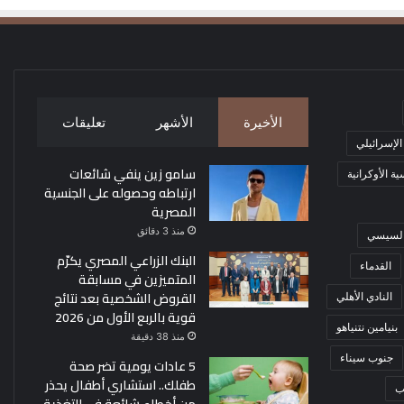
الأخيرة
الأشهر
تعليقات
 الإسرائيلي
سامو زين ينفي شائعات
ة الأوكرانية
ارتباطه وحصوله على الجنسية
المصرية
منذ 3 دقائق
 السيسي
البنك الزراعي المصري يكرّم
القدماء
المتميزين في مسابقة
القروض الشخصية بعد نتائج
النادي الأهلي
قوية بالربع الأول من 2026
بنيامين نتنياهو
منذ 38 دقيقة
جنوب سيناء
5 عادات يومية تضر صحة
طفلك.. استشاري أطفال يحذر
ب
من أخطاء شائعة في التغذية