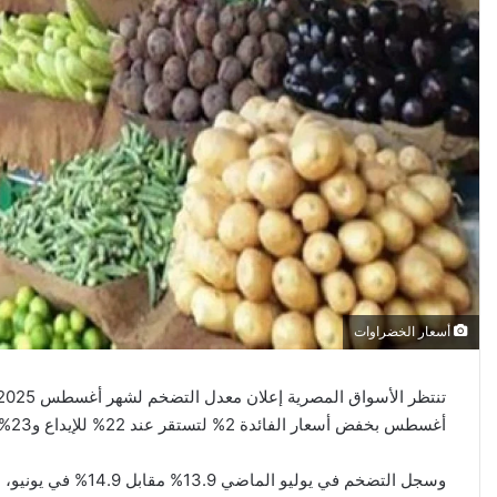
أسعار الخضراوات
أغسطس بخفض أسعار الفائدة 2% لتستقر عند 22% للإيداع و23% للإقراض و22% للعملية الرئيسية.
وسجل التضخم في يوليو 