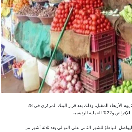
تنتظر الأسواق المصرية إعلان معدل التضخم لشهر أغسطس 2025 يوم الأربعاء المقبل، وذلك بعد قرار البنك المركزي في 28
الماضي 13.9% مقابل 14.9% في يونيو، ليواصل التباطؤ للشهر الثاني على التوالي بعد ثلاثة أشهر من