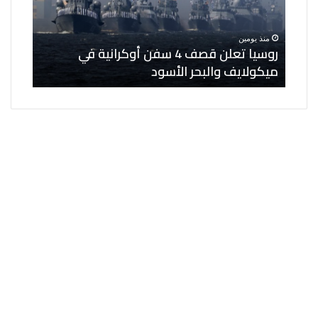
أوكرانية
لنواب
في
مساعدي
منذ يومين
منذ ي
ميكولايف
الوزير
ى 6 كيانات
روسيا تعلن قصف 4 سفن أوكرانية في
الخار
والبحر
وعدد
ميكولايف والبحر الأسود
مساعد
الأسود
من
المناصب
القيادية