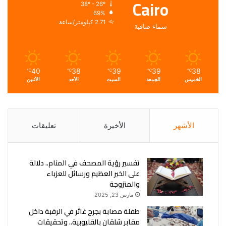
Cairo
38º - 26º
69%
2.71 كيلومتر/ساعة
سماء صافية
40
38
39
39
38
℃
℃
℃
℃
℃
الخميس
الجمعة
السبت
الأحد
الأثنين
الأشهر
الأخيرة
تعليقات
تفسير رؤية المصحف في المنام.. دلالة
على الخير العظيم ورسائل للعزباء
والمتزوجة
مارس 23, 2025
طفلة مصابة بجرح غائر في الرقبة داخل
مقابر شلقان بالقليوبية.. وتحقيقات