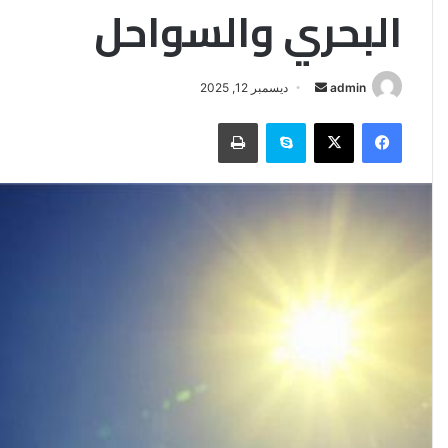
البحري والسواحل
أرسل
admin
ديسمبر 12, 2025
بريدا
فيسبوك
‫X
سكايب
طباعة
إلكترونيا