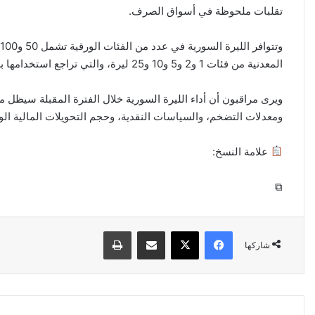
تقلبات ملحوظة في أسواق الصرف.
المعدنية من فئات 1 و2 و5 و10 و25 ليرة، والتي تراجع استخدامها بسبب انخفاض القوة الشرائية.
ويرى مراقبون أن أداء الليرة السورية خلال الفترة المقبلة سيظل مرت
ومعدلات التضخم، والسياسات النقدية، وحجم التحويلات المالية ال
علامة النسخ:
⧉
فيسبوك
‫X
مشاركة عبر البريد
طباعة
شاركها