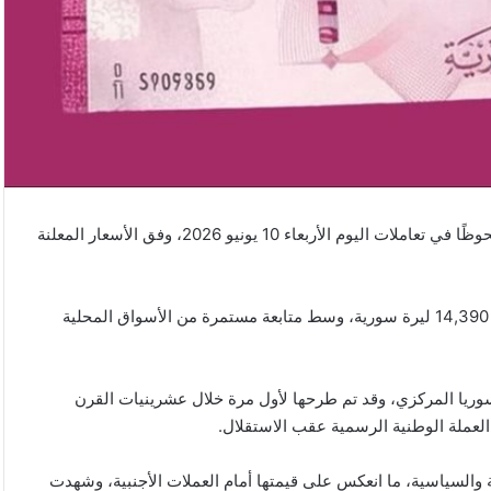
شهد سعر صرف الدولار الأمريكي أمام الليرة السورية استقرارًا ملحوظًا في تعاملات اليوم الأربعاء 10 يونيو 2026، وفق الأسعار المعلنة
وسجل سعر شراء الدولار 14,340 ليرة سورية، فيما بلغ سعر البيع 14,390 ليرة سورية، وسط متابعة مستمرة من الأسواق المحلية
وريا المركزي، وقد تم طرحها لأول مرة خلال عشرينيات القرن
لعملة الوطنية الرسمية عقب الاستقلال.
ية والسياسية، ما انعكس على قيمتها أمام العملات الأجنبية، وشهدت