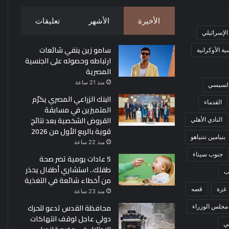
الأخيرة
الأشهر
تعليقات
 الإسرائيلي
سامو زين ينفي شائعات
ة الأوكرانية
ارتباطه وحصوله على الجنسية
المصرية
منذ 21 ساعة
 السيسي
البنك الزراعي المصري يكرّم
القدماء
المتميزين في مسابقة
القروض الشخصية بعد نتائج
النادي الأهلي
قوية بالربع الأول من 2026
بنيامين نتنياهو
منذ 22 ساعة
جنوب سيناء
5 عادات يومية تضر صحة
طفلك.. استشاري أطفال يحذر
ب
من أخطاء شائعة في التغذية
غزة
قصه
منذ 23 ساعة
محافظة القدس تدعو لتحرك
مجلس الوزراء
دولي عاجل لوقف انتهاكات
ي