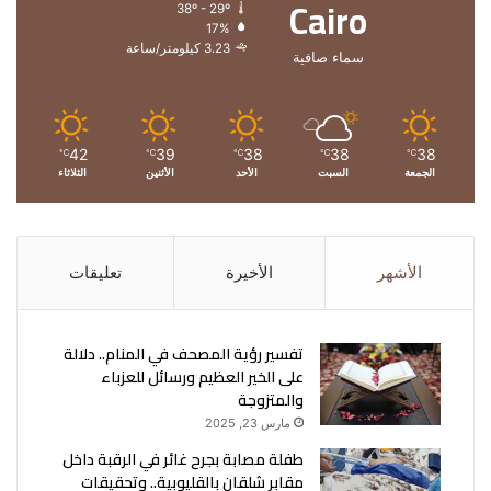
Cairo
38º - 29º
17%
3.23 كيلومتر/ساعة
سماء صافية
42
39
38
38
38
℃
℃
℃
℃
℃
الجمعة
السبت
الأحد
الأثنين
الثلاثاء
الأشهر
الأخيرة
تعليقات
تفسير رؤية المصحف في المنام.. دلالة
على الخير العظيم ورسائل للعزباء
والمتزوجة
مارس 23, 2025
طفلة مصابة بجرح غائر في الرقبة داخل
مقابر شلقان بالقليوبية.. وتحقيقات