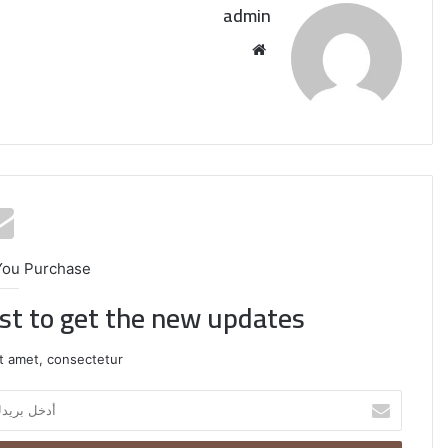
admin
موقع
الويب
You Purchase
ist to get the new updates!
إيران:
t amet, consectetur.
لا
محادثات
أدخل
مع
بريدك
واشنطن
الإلكتروني