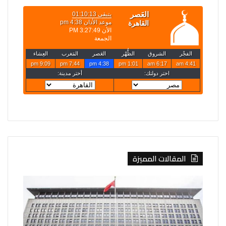
المقالات المميزة
الصين
روسيا
تفرض
تعلن
إجراءات
قصف
مضادة
4
على
سفن