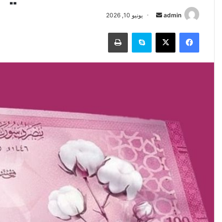
أرسل
admin
يونيو 10, 2026
بريدا
فيسبوك
‫X
سكايب
طباعة
إلكترونيا