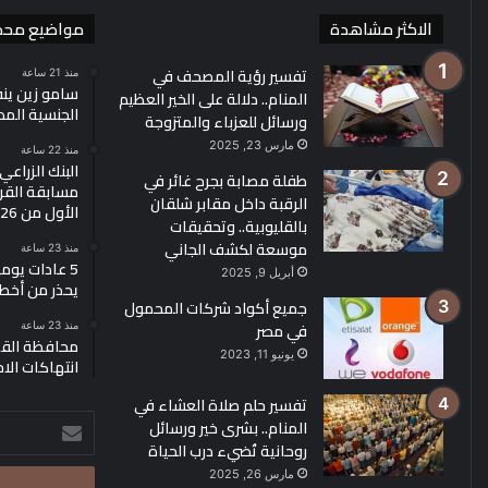
الاكثر مشاهدة
مواضيع محد
تفسير رؤية المصحف في
منذ 21 ساعة
سامو زين ين
المنام.. دلالة على الخير العظيم
الجنسية الم
ورسائل للعزباء والمتزوجة
مارس 23, 2025
منذ 22 ساعة
البنك الزراع
طفلة مصابة بجرح غائر في
مسابقة القرو
الرقبة داخل مقابر شلقان
الأول من 2026
بالقليوبية.. وتحقيقات
موسعة لكشف الجاني
منذ 23 ساعة
5 عادات يو
أبريل 9, 2025
يحذر من أخط
جميع أكواد شركات المحمول
في مصر
منذ 23 ساعة
محافظة القد
يونيو 11, 2023
انتهاكات الا
تفسير حلم صلاة العشاء في
أدخل
المنام.. بشرى خير ورسائل
بريدك
روحانية تُضيء درب الحياة
الإلكتروني
مارس 26, 2025