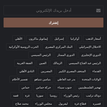
أدخل
بريدك
الإلكتروني
أسعار الذهب
أوكرانيا
إسرائيل
إيمانويل ماكرون
الأهلي
سعر الدولار في مصرف أبو ظبي الإسلامي
الاحتلال الإسرائيلي
البنك المركزي المصري
الحرب الروسية الأوكرانية
47.57 جنيه للشراء.
الدوري الإنجليزي
الدوري الممتاز
الرئيس السيسي
الرئيس عبد الفتاح السيسي
الزمالك
الصين
الضفة الغربية
القدماء
المتحف المصري الكبير
المصريين
النادي الأهلي
47.67 جنيه للبيع.
الولايات المتحدة
بدر عبد العاطي
بنيامين نتنياهو
تفسير الأحلام
تهجير الفلسطينيين
جنوب سيناء
حركة حماس
حماس
دونالد ترامب
رئيس الوزراء
روسيا
سوريا
غزة
قصه
قصيره
قطاع غزة
ليفربول
مجلس الوزراء
محمد صلاح