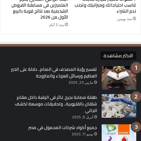
تناسب احتياجاتك وميزانيتك وتجنب
المتميزين في مسابقة القروض
ندم الشراء
الشخصية بعد نتائج قوية بالربع
الأول من 2026
منذ يومين
47.65 جنيه للبيع.
منذ 3 أيام
الاكثر مشاهدة
تفسير رؤية المصحف في المنام.. دلالة على الخير
العظيم ورسائل للعزباء والمتزوجة
مارس 23, 2025
سعر الدولار في بنك الإسكندرية
طفلة مصابة بجرح غائر في الرقبة داخل مقابر
47.55 جنيه للشراء.
شلقان بالقليوبية.. وتحقيقات موسعة لكشف
الجاني
أبريل 9, 2025
جميع أكواد شركات المحمول في مصر
47.65 جنيه للبيع.
يونيو 11, 2023