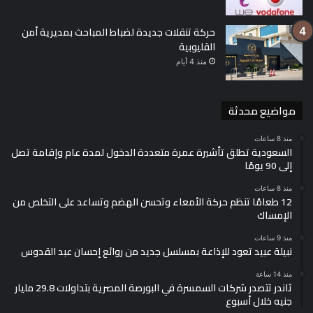
حركة تنقلات جديدة لضباط المباحث بمديرية أمن
القليوبية
دولار
منذ 4 أيام
مواضيع محدثة
منذ 8 ساعات
السعودية تطلق تأشيرة عمرة متعددة الدخول لمدة عام وإقامة تصل
إلى 90 يومًا
منذ 8 ساعات
سعر الدولار في البنك التجاري الدولي “cib”
12 طعامًا تنظم حركة الأمعاء وتحسن الهضم وتساعد على التخلص من
الإمساك
47.54 جنيه للشراء.
منذ 9 ساعات
نبيلة عبيد تعود للإذاعة بمسلسل جديد من روائع إحسان عبد القدوس
منذ 14 ساعة
ثاندر تتصدر شركات السمسرة في البورصة المصرية بتداولات 29.8 مليار
47.64 جنيه للبيع.
جنيه خلال أسبوع