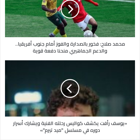
بالصدارة
والفوز
أمام
دولار
جنوب
أفريقيا..
والدعم
محمد صلاح: فخور بالصدارة والفوز أمام جنوب أفريقيا..
الجماهيري
والدعم الجماهيري منحنا دفعة قوية
منحنا
دفعة
قوية
«يوسف
رأفت
يكشف
كواليس
سعر الدولار في البنك المركزي المصري
رحلته
الفنية
47.53 جنيه للشراء.
ويشارك
أسرار
دوره
«يوسف رأفت يكشف كواليس رحلته الفنية ويشارك أسرار
في
دوره في مسلسل "ميد تيرم"»
مسلسل
47.66 جنيه للبيع.
"ميد