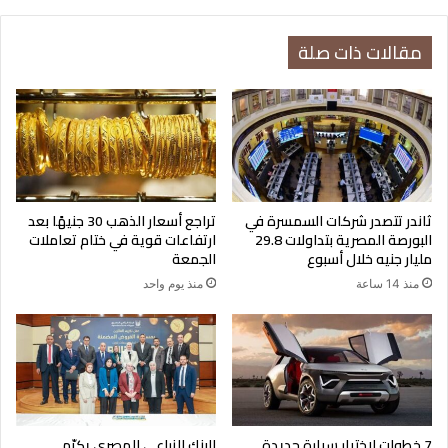
تيرم"»
مقالات ذات صلة
سعر الدولار في البنك الأهلي المصري
ثاندر تتصدر شركات السمسرة في
تراجع أسعار الذهب 30 جنيهًا بعد
47.55 جنيه للشراء.
البورصة المصرية بتداولات 29.8
ارتفاعات قوية في ختام تعاملات
مليار جنيه خلال أسبوع
الجمعة
منذ 14 ساعة
منذ يوم واحد
47.65 جنيه للبيع
سعر الدولار في بنك مصر
47.55 جنيه للشراء.
7 خطوات لاختيار سيارة جديدة
البنك الزراعي المصري يكرّم