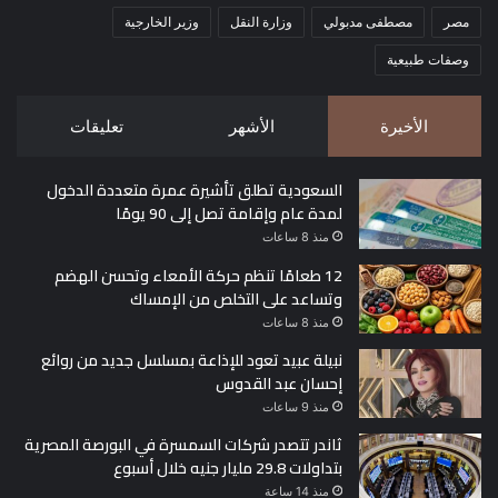
مصر
مصطفى مدبولي
وزارة النقل
وزير الخارجية
وصفات طبيعية
سعر الدولار في بنك البركة
الأخيرة
الأشهر
تعليقات
47.53 جنيه للشراء.
السعودية تطلق تأشيرة عمرة متعددة الدخول
لمدة عام وإقامة تصل إلى 90 يومًا
منذ 8 ساعات
47.63 جنيه للبيع.
12 طعامًا تنظم حركة الأمعاء وتحسن الهضم
وتساعد على التخلص من الإمساك
منذ 8 ساعات
نبيلة عبيد تعود للإذاعة بمسلسل جديد من روائع
سعر الدولار في بنك قناة السويس
إحسان عبد القدوس
منذ 9 ساعات
47.56 جنيه للشراء.
ثاندر تتصدر شركات السمسرة في البورصة المصرية
بتداولات 29.8 مليار جنيه خلال أسبوع
منذ 14 ساعة