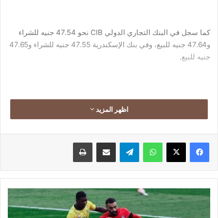
كما سجل في البنك التجاري الدولي CIB نحو 47.54 جنيه للشراء
و47.64 جنيه للبيع، وفي بنك الإسكندرية 47.55 جنيه للشراء و47.65
جنيه للبيع.
ويقدم خدمة شاملة لمتابعة أسعار العملات.
اظهر المزيد
فيسبوك
‫X
واتساب
تيلقرام
مشاركة عبر البريد
طباعة
محمد
وسجل سعر الدولار في البنوك كالتالي:
صلاح:
فخور