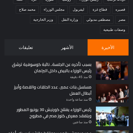
قصيره
قطاع غزة
ليفربول
مجلس الوزراء
محمد صلاح
مصر
مصطفى مدبولي
وزارة النقل
وزير الخارجية
وصفات طبيعية
الأخيرة
الأشهر
تعليقات
بسبب تأخره عن الجلسة.. نائبة كوسوفية ترشق
رئيس الوزراء بالبيض داخل البرلمان
منذ 45 دقيقة
مسلسل بنات عمير.. عدد الحلقات والقصة وأبرز
أبطال العمل
منذ ساعة واحدة
رئيس الوزراء يفتتح كورنيش 30 يونيو المطور
ويتفقد معرض كنوز مصر في مطروح
منذ ساعتين