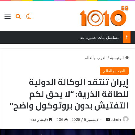
بحث عن
الوضع المظلم
الق
مسلسل بنات عمير.. عدد الحلقات والقصة وأبرز أبطال العمل
الرئيسية
/
العرب والعالم
العرب والعالم
إيران تنتقد الوكالة الدولية
للطاقة الذرية: “لا يحق لكم
التفتيش بدون بروتوكول واضح”
أرسل
admin
ديسمبر 15, 2025
406
دقيقة واحدة
بريدا
إلكترونيا