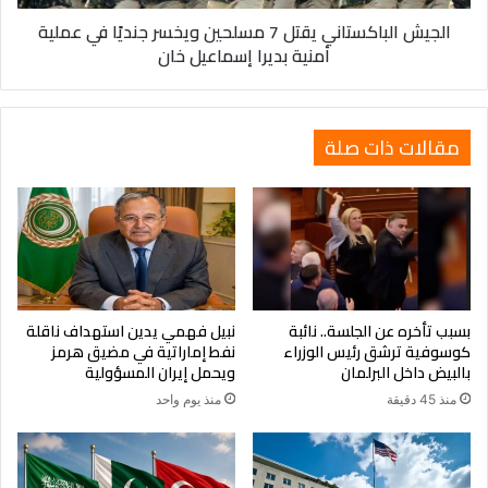
عملية
الجيش الباكستاني يقتل 7 مسلحين ويخسر جنديًا في عملية
أمنية
أمنية بديرا إسماعيل خان
بديرا
إسماعيل
خان
مقالات ذات صلة
بسبب تأخره عن الجلسة.. نائبة
نبيل فهمي يدين استهداف ناقلة
كوسوفية ترشق رئيس الوزراء
نفط إماراتية في مضيق هرمز
بالبيض داخل البرلمان
ويحمل إيران المسؤولية
منذ 45 دقيقة
منذ يوم واحد