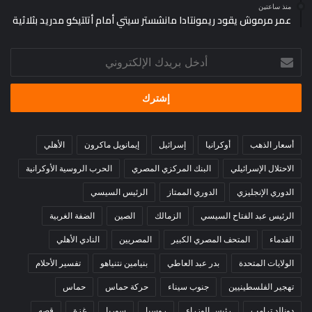
منذ ساعتين
عمر مرموش يقود ريمونتادا مانشستر سيتي أمام أتلتيكو مدريد بثلاثية
أدخل
بريدك
الإلكتروني
أسعار الذهب
أوكرانيا
إسرائيل
إيمانويل ماكرون
الأهلي
الاحتلال الإسرائيلي
البنك المركزي المصري
الحرب الروسية الأوكرانية
الدوري الإنجليزي
الدوري الممتاز
الرئيس السيسي
الرئيس عبد الفتاح السيسي
الزمالك
الصين
الضفة الغربية
القدماء
المتحف المصري الكبير
المصريين
النادي الأهلي
الولايات المتحدة
بدر عبد العاطي
بنيامين نتنياهو
تفسير الأحلام
تهجير الفلسطينيين
جنوب سيناء
حركة حماس
حماس
دونالد ترامب
رئيس الوزراء
روسيا
سوريا
غزة
قصه