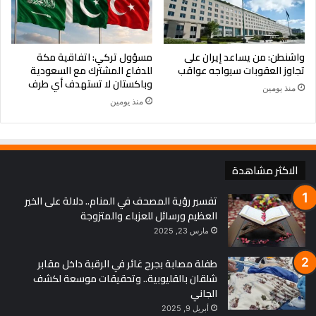
واشنطن: من يساعد إيران على
مسؤول تركي: اتفاقية مكة
تجاوز العقوبات سيواجه عواقب
للدفاع المشترك مع السعودية
وباكستان لا تستهدف أي طرف
منذ يومين
منذ يومين
الاكثر مشاهدة
تفسير رؤية المصحف في المنام.. دلالة على الخير
العظيم ورسائل للعزباء والمتزوجة
مارس 23, 2025
طفلة مصابة بجرح غائر في الرقبة داخل مقابر
شلقان بالقليوبية.. وتحقيقات موسعة لكشف
الجاني
أبريل 9, 2025