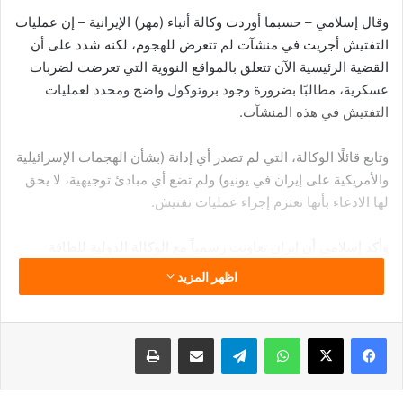
وقال إسلامي – حسبما أوردت وكالة أنباء (مهر) الإيرانية – إن عمليات
التفتيش أجريت في منشآت لم تتعرض للهجوم، لكنه شدد على أن
القضية الرئيسية الآن تتعلق بالمواقع النووية التي تعرضت لضربات
عسكرية، مطالبًا بضرورة وجود بروتوكول واضح ومحدد لعمليات
التفتيش في هذه المنشآت.
وتابع قائلًا الوكالة، التي لم تصدر أي إدانة (بشأن الهجمات الإسرائيلية
والأمريكية على إيران في يونيو) ولم تضع أي مبادئ توجيهية، لا يحق
لها الادعاء بأنها تعتزم إجراء عمليات تفتيش.
وأكد إسلامي أن إيران تعاونت رسمياً مع الوكالة الدولية للطاقة
الذرية، لكن الوكالة لم تتخذ أي موقف رسمي أو إدانة أو إجراء
اظهر المزيد
ملموس.
وشدد إسلامي على أن جميع المنشآت النووية الإيرانية مسجلة
فيسبوك
‫X
واتساب
تيلقرام
مشاركة عبر البريد
طباعة
بالكامل لدى الوكالة الدولية للطاقة الذرية وتخضع لإشرافها، موضحًا
أن الوضع الحالي يتطلب من الوكالة تحمل مسؤوليتها، لا مواصلة