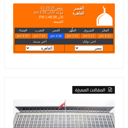
المقالات المميزة
الصين
روسيا
تفرض
تعلن
إجراءات
قصف
مضادة
4
على
سفن