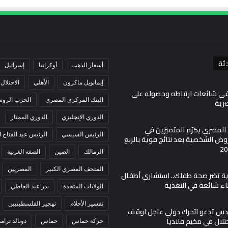
ثة
أسعار الذهب
أوكرانيا
إسرائيل
إيمانويل ماكرون
الأهلي
الاحتلال
في شائعات ارتباطه وحصوله على
البنك المركزي المصري
الحرب الروسي
صرية
الدوري الإنجليزي
الدوري الممتاز
ي المصري يكرّم المتميزين في
الرئيس السيسي
الرئيس عبد الفتاح
ض الشخصية بعد نتائج قوية بالربع
الزمالك
الصين
الضفة الغربية
المتحف المصري الكبير
المصريين
مية تضر صحة طفلك.. استشاري أطفال
اء شائعة في التغذية
الولايات المتحدة
بدر عبد العاطي
تفسير الأحلام
تهجير الفلسطينيين
س تدعو لتحرك دولي عاجل لوقف
حتلال في مخيم قلنديا
حركة حماس
حماس
دونالد ترام