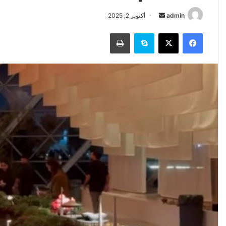
أرسل
admin
أكتوبر 2, 2025
بريدا
فيسبوك
‫X
سكايب
طباعة
إلكترونيا