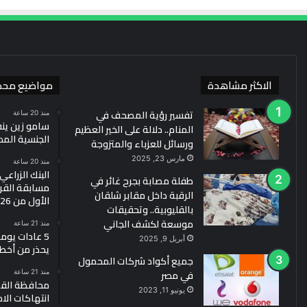
الاكثر مشاهدة
مواضيع محد
تفسير رؤية المصحف في
منذ 20 ساعة
سامو زين ين
المنام.. دلالة على الخير العظيم
الجنسية الم
ورسائل للعزباء والمتزوجة
مارس 23, 2025
منذ 20 ساعة
البنك الزراع
طفلة مصابة بجرح غائر في
مسابقة القرو
الرقبة داخل مقابر شلقان
الأول من 2026
بالقليوبية.. وتحقيقات
موسعة لكشف الجاني
منذ 21 ساعة
5 عادات يو
أبريل 9, 2025
يحذر من أخط
جميع أكواد شركات المحمول
في مصر
منذ 21 ساعة
محافظة القد
يونيو 11, 2023
انتهاكات الا