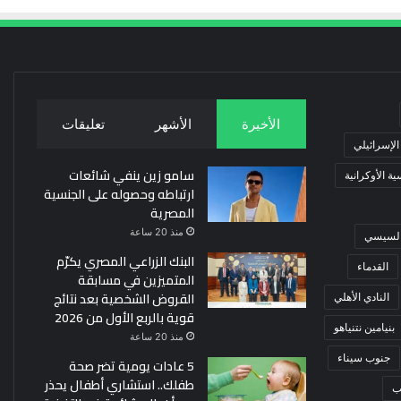
الأخيرة
الأشهر
تعليقات
 الإسرائيلي
سامو زين ينفي شائعات
ة الأوكرانية
ارتباطه وحصوله على الجنسية
المصرية
منذ 20 ساعة
 السيسي
البنك الزراعي المصري يكرّم
القدماء
المتميزين في مسابقة
القروض الشخصية بعد نتائج
النادي الأهلي
قوية بالربع الأول من 2026
بنيامين نتنياهو
منذ 20 ساعة
جنوب سيناء
5 عادات يومية تضر صحة
طفلك.. استشاري أطفال يحذر
ب