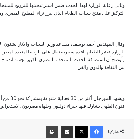
وتأتي رعاية الوزارة لهذا الحدث ضمن استراتيجيتها للترويج للمنتج
التركيز على منتج سياحة الطعام الذي يبرز ثراء المطبخ المصري وما
وقال المهندس أحمد يوسف، مساعد وزير السياحة والآثار لشئون الإدا
الوزارة تعتبر الطعام نافذة سحرية تطل على الوجه المتعدد لمصر، 
وأوضح أن استضافة الحدث بالمتحف المصري الكبير تجسد اندماج ع
بين الثقافة والذوق والفن.
ويشهد المه
فنون الطهي يشارك فيها خبراء دوليون وطهاة مصريون، لاستعراض 
فيسبوك
‫X
مشاركة عبر البريد
طباعة
شاركها