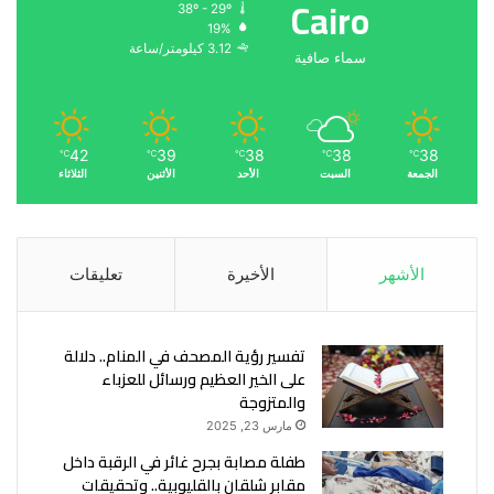
Cairo
38º - 29º
19%
3.12 كيلومتر/ساعة
سماء صافية
42
39
38
38
38
℃
℃
℃
℃
℃
الجمعة
السبت
الأحد
الأثنين
الثلاثاء
الأشهر
الأخيرة
تعليقات
تفسير رؤية المصحف في المنام.. دلالة
على الخير العظيم ورسائل للعزباء
والمتزوجة
مارس 23, 2025
طفلة مصابة بجرح غائر في الرقبة داخل
مقابر شلقان بالقليوبية.. وتحقيقات