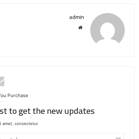
admin
موقع
الويب
You Purchase
ist to get the new updates!
روسيا
تعلن
t amet, consectetur.
قصف
4
أدخل
سفن