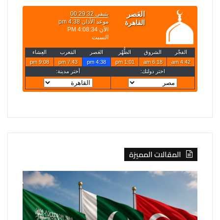
المقالات المميزة
مسؤول
محافظة
تركي:
القدس
اتفاقية
تدعو
مكة
لتحرك
للدفاع
دولي