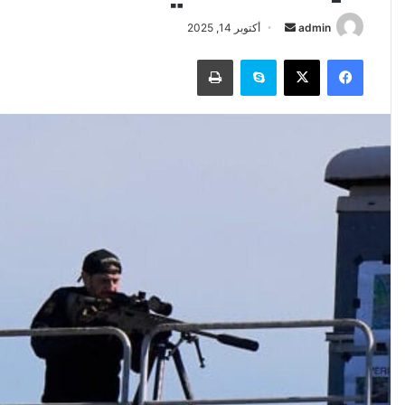
أرسل
admin
أكتوبر 14, 2025
بريدا
فيسبوك
‫X
سكايب
طباعة
إلكترونيا