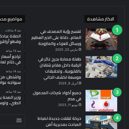
الاكثر مشاهدة
مواضيع محد
تفسير رؤية المصحف في
منذ 4 ساعات
الصلاة عبادة.
المنام.. دلالة على الخير العظيم
وقطع أرزاقه
ورسائل للعزباء والمتزوجة
مارس 23, 2025
منذ 13 ساعة
طفلة مصابة بجرح غائر في
في ختام تعا
الرقبة داخل مقابر شلقان
بالقليوبية.. وتحقيقات
منذ 14 ساعة
واشنطن: من ي
موسعة لكشف الجاني
سيواجه عوا
أبريل 9, 2025
جميع أكواد شركات المحمول
منذ 14 ساعة
وزير الصحة ي
في مصر
الطبي.. وتوس
يونيو 11, 2023
حركة تنقلات جديدة لضباط
أدخل
المباحث بمديرية أمن
بريدك
الإلكتروني