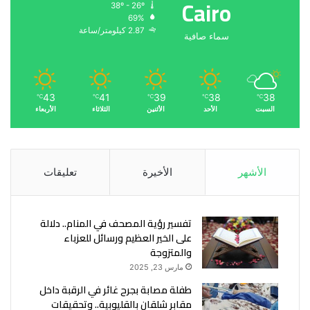
Cairo
38º - 26º
69%
2.87 كيلومتر/ساعة
سماء صافية
43
41
39
38
38
℃
℃
℃
℃
℃
السبت
الأحد
الأثنين
الثلاثاء
الأربعاء
الأشهر
الأخيرة
تعليقات
تفسير رؤية المصحف في المنام.. دلالة
على الخير العظيم ورسائل للعزباء
والمتزوجة
مارس 23, 2025
طفلة مصابة بجرح غائر في الرقبة داخل
مقابر شلقان بالقليوبية.. وتحقيقات