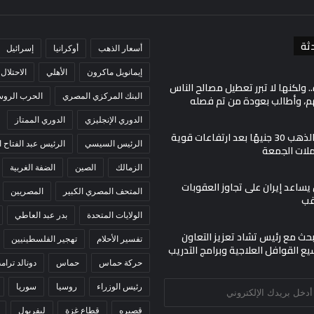
ثة
أسعار الذهب
أوكرانيا
إسرائيل
إيمانويل ماكرون
الأهلي
الاحتلال
. ولكنها لا تبرر تعطيل مصالح الناس
البنك المركزي المصري
الحرب الروسي
م، وأطالب بعودة من تم فصله
الدوري الإنجليزي
الدوري الممتاز
تراجع أسعار الذهب 30 جنيهًا بعد ارتفاعات قوية
الرئيس السيسي
الرئيس عبد الفتاح
ملات الجمعة
الزمالك
الصين
الضفة الغربية
ساعد إيران على تجاوز العقوبات
المتحف المصري الكبير
المصريين
قب
الولايات المتحدة
بدر عبد العاطي
بحث مع رئيس تشاد تعزيز التعاون
تفسير الأحلام
تهجير الفلسطينيين
يع القوافل العلاجية وبرامج التدريب
حركة حماس
حماس
دونالد ترام
رئيس الوزراء
روسيا
سوريا
قصيره
قطاع غزة
ليفربول