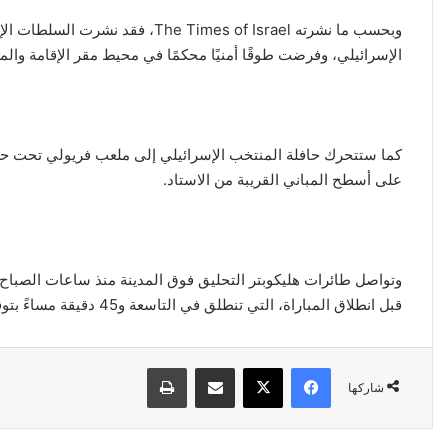
وبحسب ما نشرته he Times of Israel
الإسرائيلي، وفرضت طوقًا أمنيًا محكمًا في محيط مقر الإقامة والم
كما ستتحرك حافلة المنتخب الإسرائيلي إلى ملعب فريولي تحت ح
على أسطح المباني القريبة من الاستاد.
وتواصل طائرات هليكوبتر التحليق فوق المدينة منذ ساعات الصباح، 
قبل انطلاق المباراة، التي تنطلق في التاسعة و45 دقيقة مساءً بتوقيت القاهرة.
فيسبوك
‫X
مشاركة عبر البريد
طباعة
شاركها