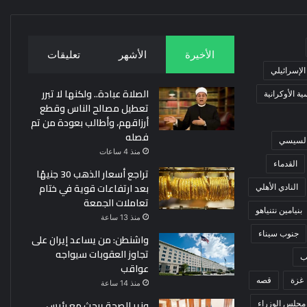
الأخيرة
الأشهر
تعليقات
 الإسرائيلي
الصلاة عبادة.. ولكنها لا تبرر
ة الأوكرانية
تعطيل مصالح الناس وقطع
أرزاقهم، وأطالب بعودة من تم
فصله
 السيسي
منذ 4 ساعات
القدماء
تراجع أسعار الذهب 30 جنيهًا
بعد ارتفاعات قوية في ختام
النادي الأهلي
تعاملات الجمعة
بنيامين نتنياهو
منذ 13 ساعة
جنوب سيناء
واشنطن: من يساعد إيران على
تجاوز العقوبات سيواجه
ب
عواقب
غزة
قصه
منذ 14 ساعة
وزير الصحة يبحث مع رئيس
مجلس الوزراء