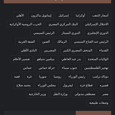
أسعار الذهب
أوكرانيا
إسرائيل
إيمانويل ماكرون
الأهلي
الاحتلال الإسرائيلي
البنك المركزي المصري
الحرب الروسية الأوكرانية
الدوري الإنجليزي
الدوري الممتاز
الرئيس السيسي
الرئيس عبد الفتاح السيسي
الزمالك
الصين
الضفة الغربية
القدماء
المتحف المصري الكبير
المصريين
النادي الأهلي
الولايات المتحدة
بدر عبد العاطي
بنيامين نتنياهو
تفسير الأحلام
تهجير الفلسطينيين
جنوب سيناء
حركة حماس
حماس
دونالد ترامب
رئيس الوزراء
روسيا
سوريا
غزة
قصه
قصيره
قطاع غزة
ليفربول
مجلس الوزراء
محمد صلاح
مصر
مصطفى مدبولي
وزارة النقل
وزير الخارجية
وصفات طبيعية