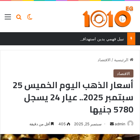
بحث عن
الوضع المظلم
الق
نبيل فهمي يدين استهداف ناقلة نفط إماراتية في مضيق هرمز ويحمل إيران المسؤولية
الرئيسية
/
الاقتصاد
الاقتصاد
أسعار الذهب اليوم الخميس 25
سبتمبر 2025.. عيار 24 يسجل
5780 جنيها
أرسل
admin
سبتمبر 25, 2025
405
أقل من دقيقة
بريدا
إلكترونيا