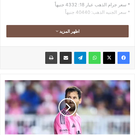
* سعر جرام الذهب عيار 18: 4332 جنيهاً
* سعر الجنيه الذهب: 40440 جنيهاً
اظهر المزيد
فيسبوك
‫X
واتساب
تيلقرام
مشاركة عبر البريد
طباعة
ميسي
يقود
إنتر
ميامي
للتأهل
للبلاي
أوف
في
الدوري