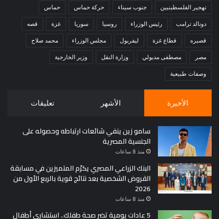
تهجير الفلسطينيين
جنوب سيناء
حركة حماس
حماس
دونالد ترامب
رئيس الوزراء
روسيا
سوريا
غزة
قصه
قصيره
قطاع غزة
ليفربول
مجلس الوزراء
محمد صلاح
مصر
مصطفى مدبولي
وزارة النقل
وزير الخارجية
وصفات طبيعية
الأخيرة
الأشهر
تعليقات
سامو زين ينفي شائعات ارتباطه وحصوله على
الجنسية المصرية
منذ 8 ساعات
البنك الزراعي المصري يكرّم المتميزين في مسابقة
القروض الشخصية بعد نتائج قوية بالربع الأول من
2026
منذ 8 ساعات
5 عادات يومية تضر صحة طفلك.. استشاري أطفال