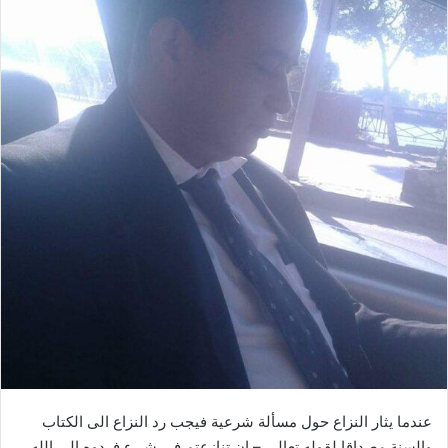
عندما يثار النزاع حول مسألة شرعية فيجب رد النزاع الى الكتاب
والسنة مصداقا لقوله تعالى – إن تنازعتم في شيء فردوه إلى الله