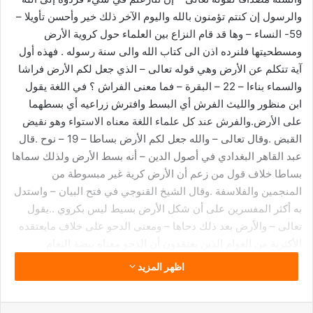
والرسول إن كنتم تؤمنون بالله واليوم الآخر ذلك خير وأحسن تأويلا –
59- النساء – وها قد قام النزاع بين العلماء حول كروية الأرض
ومسطحيتها فلنرده اذن الى كتاب الله والى سنة رسوله . فهذه أول
آية تتكلم عن الأرض وهي قوله تعالى – الذي جعل لكم الأرض فراشا
والسماء بناءا – 22 – البقرة – فما معنى الفراش ؟ في اللغة يقول
ابن منظور والليث الفرش أي البسط وافترش زراعيه أي بسطهما
على الأرض.والفرش عند كل علماء اللغة معناه الاستواء وهو نقيض
القبض .وقال تعالى – والله جعل لكم الأرض بساطا – 19 – نوح .قال
عبد القاهر البغدادي في أصول الدين – أنه بسط الأرض ولذلك سماها
بساطا خلاف قول من زعم أن الأرض كرية غير مبسوطة من
المنجمين والفلاسفة .وقال الشيخ القنوجي في فتح البيان – واستدل
به أكثر المفسرين على أن شكل الأرض بسيط ليس بكروي ..يقول
تعالى – والأرض بعد ذلك دحاها – ومعنى الدحو على خلاف مايعتقده
الأكثرية من العوام الذين يعتقدون أن الدحو معناه بيضة النعام
وبالتالي يستدلون بهذه الآية على الكروية ..قال ابن منظور وغيره من
اظهر المزيد
علماء اللغة أن الدحو معناه البسط .ومعناه مبيض النعام أي المكان
الذي يبيض فيه النعام بعد أن يقوم ببسطه برجله فانه ليس له عش