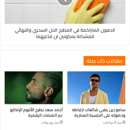
صورة تشابه صورة دليل على فبركة تلك الصور وعدم حقيقتها .وأنه
السحري
لم يتم تصوير الأرض أصلا أو تم تصويرها واخفاء حقيقة مسطحيتها عنا
والنهائي
من قبل المسيح الدجال وأعوانه .نكمل باقي الأدلة لاحقا …والله
للمشكلة
تعالى أعلى واعلم ….
بمكونين
الدهون المتراكمة في المطبخ الحل السحري والنهائي
لن
للمشكلة بمكونين لن تتخليهما
تتخليهما
مقالات ذات صلة
سامو زين ينفي شائعات ارتباطه
أحمد سعد يطرح الألبوم الإلكترو
وحصوله على الجنسية المصرية
عبر المنصات الرقمية
منذ 8 ساعات
منذ يوم واحد