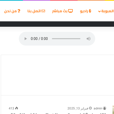
لمبوبة
راديو
بث مباشر
اتصل بنا
من نحن
رة مسيّرة مفخخة في مطار لايبزيج/هاله
admin
فبراير 13, 2025
413