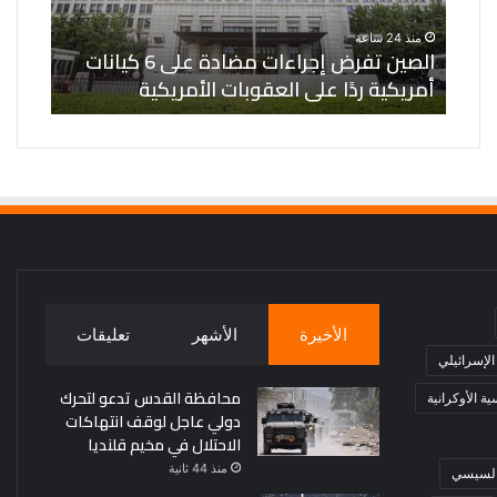
كيانات
في
منذ 24 ساعة
منذ ي
أمريكية
ميكولايف
الصين تفرض إجراءات مضادة على 6 كيانات
ردًا
والبحر
أمريكية ردًا على العقوبات الأمريكية
ميكول
على
الأسود
العقوبات
الأمريكية
الأخيرة
الأشهر
تعليقات
 الإسرائيلي
محافظة القدس تدعو لتحرك
ة الأوكرانية
دولي عاجل لوقف انتهاكات
الاحتلال في مخيم قلنديا
منذ 44 ثانية
 السيسي