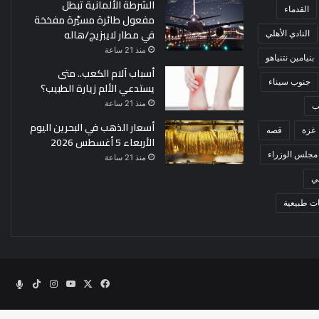
الشرطة الألمانية تبطل
القدماء
مفعول طائرة مسيّرة مفخخة
في مطار لايبزيج/هاله
النادي الأهلي
منذ 21 ساعة
بنيامين نتنياهو
أسباب آلام الكعب.. متى
جنوب سيناء
يستدعي الألم زيارة الطبيب؟
منذ 21 ساعة
ب
أسعار الذهب في البحرين اليوم
غزة
قصه
الأربعاء 5 أغسطس 2026
مجلس الوزراء
منذ 21 ساعة
ي
ت طبيعية
‫X
فيسبوك
‫YouTube
انستقرام
‫TikTok
الراد