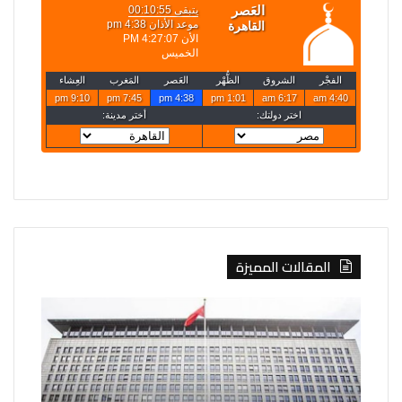
المقالات المميزة
الصين
روسيا
تفرض
تعلن
إجراءات
قصف
مضادة
4
على
سفن
6
أوكرانية