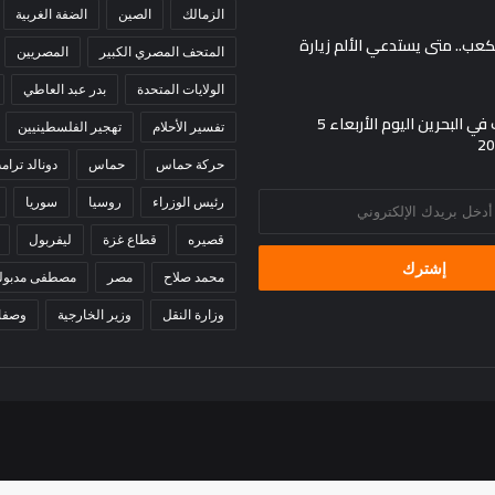
الزمالك
الصين
الضفة الغربية
لكعب.. متى يستدعي الألم زيارة
المتحف المصري الكبير
المصريين
الولايات المتحدة
بدر عبد العاطي
أسعار الذهب في البحرين اليوم الأربعاء 5
تفسير الأحلام
تهجير الفلسطينيين
حركة حماس
حماس
دونالد ترام
رئيس الوزراء
روسيا
سوريا
قصيره
قطاع غزة
ليفربول
محمد صلاح
مصر
مصطفى مدبول
وزارة النقل
وزير الخارجية
وصفا