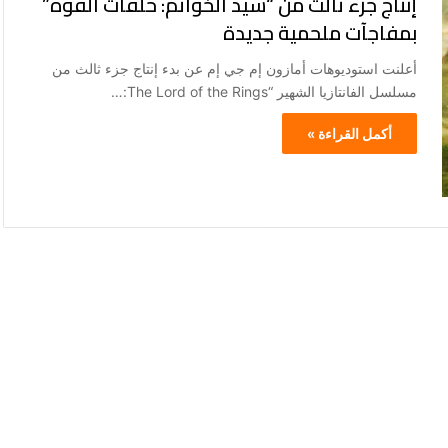
إنتاج جزء ثالث من “سيد الخواتم: حلقات القوة”
بمفاجآت ملحمية جديدة
أعلنت استوديوهات أمازون إم جي إم عن بدء إنتاج جزء ثالث من
مسلسل الفانتازيا الشهير “The Lord of the Rings:…
أكمل القراءة »