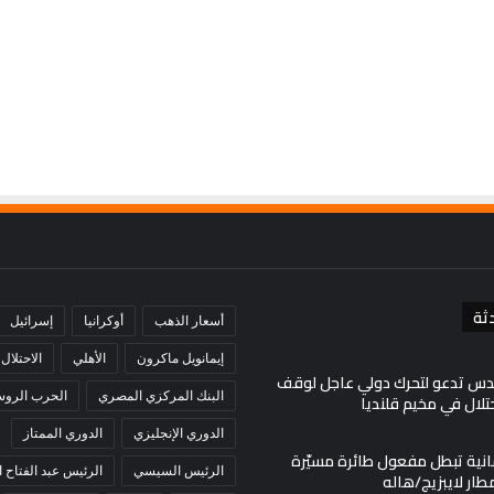
لوقف
منذ 43 ثانية
انتهاكات
اليًا..
محافظة القدس تدعو لتحرك دولي عاجل
الاحتلال
أمننا ومصالحنا
لوقف انتهاكات الاحتلال في مخيم قلنديا
في
مخيم
قلنديا
ثة
أسعار الذهب
أوكرانيا
إسرائيل
إيمانويل ماكرون
الأهلي
الاحتلال
س تدعو لتحرك دولي عاجل لوقف
البنك المركزي المصري
الحرب الروسي
حتلال في مخيم قلنديا
الدوري الإنجليزي
الدوري الممتاز
انية تبطل مفعول طائرة مسيّرة
الرئيس السيسي
الرئيس عبد الفتاح
ار لايبزيج/هاله