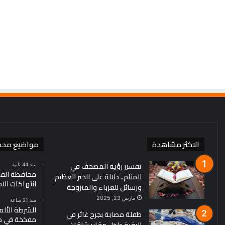
وبزشكيان:
منذ 3 أيام
سندافع
إيران: لا محادثات مع واشنطن ح
بقوة
وبزشكيان: سندافع بقوة عن 
عن
أمننا
ومصالحنا
الاكثر مشاهدة
مواضيع محد
تفسير رؤية المصحف في
منذ 44 ثانية
محافظة القد
المنام.. دلالة على الخير العظيم
انتهاكات الا
ورسائل للعزباء والمتزوجة
مارس 23, 2025
منذ 21 ساعة
الشرطة الألم
طفلة مصابة بجرح غائر في
مفخخة في مط