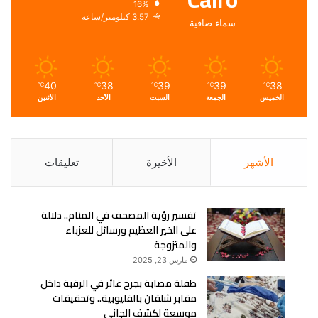
16%
3.57 كيلومتر/ساعة
سماء صافية
40
38
39
39
38
℃
℃
℃
℃
℃
الخميس
الجمعة
السبت
الأحد
الأثنين
الأشهر
الأخيرة
تعليقات
تفسير رؤية المصحف في المنام.. دلالة
على الخير العظيم ورسائل للعزباء
والمتزوجة
مارس 23, 2025
طفلة مصابة بجرح غائر في الرقبة داخل
مقابر شلقان بالقليوبية.. وتحقيقات
موسعة لكشف الجاني