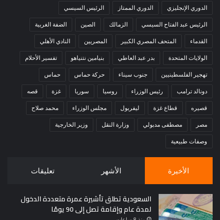
الدوري الإنجليزي
الدوري الممتاز
الرئيس السيسي
الرئيس عبد الفتاح السيسي
الزمالك
الصين
الضفة الغربية
القدماء
المتحف المصري الكبير
المصريين
النادي الأهلي
الولايات المتحدة
بدر عبد العاطي
بنيامين نتنياهو
تفسير الأحلام
تهجير الفلسطينيين
جنوب سيناء
حركة حماس
حماس
دونالد ترامب
رئيس الوزراء
روسيا
سوريا
غزة
قصه
قصيره
قطاع غزة
ليفربول
مجلس الوزراء
محمد صلاح
مصر
مصطفى مدبولي
وزارة النقل
وزير الخارجية
وصفات طبيعية
الأخيرة
الأشهر
تعليقات
السعودية تطلق تأشيرة عمرة متعددة الدخول
لمدة عام وإقامة تصل إلى 90 يومًا
منذ 8 ساعات