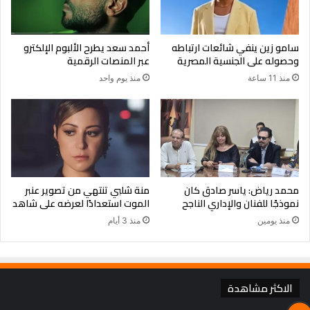
The third day, write down short
سامو زين ينفي شائعات ارتباطه
أحمد سعد يطرح الألبوم الإلكترو
وحصوله على الجنسية المصرية
عبر المنصات الرقمية
questions by used 5W questions
منذ 11 ساعة
منذ يوم واحد
time yourself by give to yourself
one minute to speak and answer all
the questions and give to yourself
45 second, then 30 second and
محمد رياض: ياسر صادق كان
منة شلبي تنتهي من تصوير عنبر
نموذجًا للفنان والإداري الناجح
الموت استعدادًا لعرضه على شاهد
finally 3 minutes to answers all the
منذ يومين
منذ 3 أيام
questions.
The fourth day, write down long
الاكثر مشاهدة
sentences about all the questions