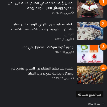
تفسير رؤية المصحف في المنام.. دلالة على الخير
العظيم ورسائل للعزباء والمتزوجة
and try to answer all the questions
مارس 23, 2025
for 5 minutes.
طفلة مصابة بجرح غائر في الرقبة داخل مقابر
شلقان بالقليوبية.. وتحقيقات موسعة لكشف
The fifth day, create flash cards
الجاني
أبريل 9, 2025
these will help you to remember.
جميع أكواد شركات المحمول في مصر
يونيو 11, 2023
#Heba Gamal
تفسير حلم صلاة العشاء في المنام.. بشرى خير
ورسائل روحانية تُضيء درب الحياة
مارس 26, 2025
Speak
Forever
Fluently
English
مواضيع محدثة
منذ 11 ساعة