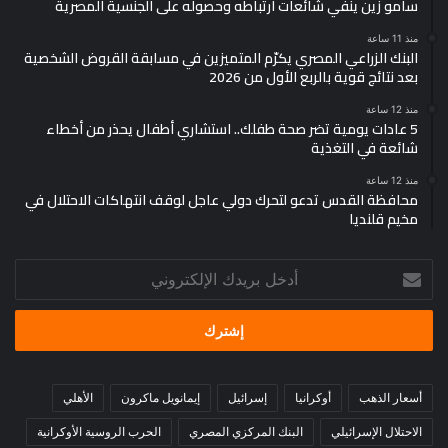
سامو زين ينفي شائعات ارتباطه وحصوله على الجنسية المصرية
منذ 11 ساعة
البنك الزراعي المصري يكرّم المتميزين في مسابقة القروض الشخصية
بعد نتائج قوية بالربع الأول من 2026
منذ 12 ساعة
5 عادات يومية تضر صحة طفلك.. استشاري أطفال يحذر من أخطاء
شائعة في التغذية
منذ 12 ساعة
محافظة القدس تدعو لتحرك دولي عاجل لوقف انتهاكات الاحتلال في
مخيم قلنديا
أدخل
بريدك
الإلكتروني
أسعار الذهب
أوكرانيا
إسرائيل
إيمانويل ماكرون
الأهلي
الاحتلال الإسرائيلي
البنك المركزي المصري
الحرب الروسية الأوكرانية