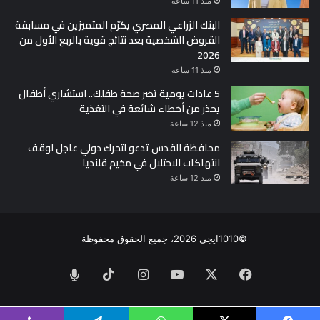
منذ 11 ساعة
البنك الزراعي المصري يكرّم المتميزين في مسابقة
القروض الشخصية بعد نتائج قوية بالربع الأول من
2026
منذ 11 ساعة
5 عادات يومية تضر صحة طفلك.. استشاري أطفال
يحذر من أخطاء شائعة في التغذية
منذ 12 ساعة
محافظة القدس تدعو لتحرك دولي عاجل لوقف
انتهاكات الاحتلال في مخيم قلنديا
منذ 12 ساعة
©1010ايجي 2026، جميع الحقوق محفوظة
فيسبوك
‫X
‫YouTube
انستقرام
‫TikTok
الراديو