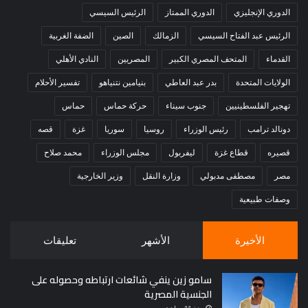
الدوري الإنجليزي
الدوري الممتاز
الرئيس السيسي
الرئيس عبد الفتاح السيسي
الزمالك
الصين
الضفة الغربية
القدماء
المتحف المصري الكبير
المصريين
النادي الأهلي
الولايات المتحدة
بدر عبد العاطي
بنيامين نتنياهو
تفسير الأحلام
تهجير الفلسطينيين
جنوب سيناء
حركة حماس
حماس
دونالد ترامب
رئيس الوزراء
روسيا
سوريا
غزة
قصه
قصيره
قطاع غزة
ليفربول
مجلس الوزراء
محمد صلاح
مصر
مصطفى مدبولي
وزارة النقل
وزير الخارجية
وصفات طبيعية
الأخيرة
الأشهر
تعليقات
سامو زين ينفي شائعات ارتباطه وحصوله على
الجنسية المصرية