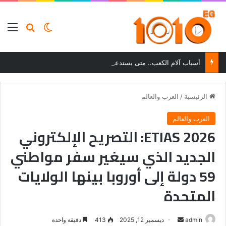
بحث عن
الوضع المظلم
الق
أسباب آلام الكعب.. متى يستدعي الألم زيارة الطبيب؟
الرئيسية
/
العرب والعالم
العرب والعالم
ETIAS 2026: التصريح الإلكتروني
الجديد الذي سيغير سفر مواطني
59 دولة إلى أوروبا بينها الولايات
المتحدة
أرسل
admin
ديسمبر 12, 2025
413
دقيقة واحدة