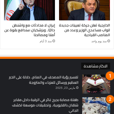
الخارجية تعلن حركة تعيينات جديدة
إيران: لا محادثات مع واشنطن
لنواب مساعدي الوزير وعدد من
حاليًا.. وبزشكيان: سندافع بقوة عن
المناصب القيادية
أمننا ومصالحنا
منذ يوم واحد
منذ 3 أيام
الاكثر مشاهدة
تفسير رؤية المصحف في المنام.. دلالة على الخير
العظيم ورسائل للعزباء والمتزوجة
مارس 23, 2025
طفلة مصابة بجرح غائر في الرقبة داخل مقابر
شلقان بالقليوبية.. وتحقيقات موسعة لكشف
الجاني