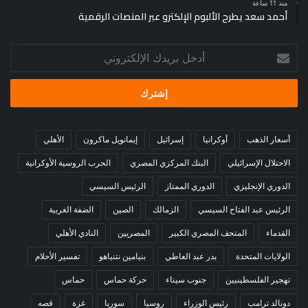
منذ 11 ساعة
أحمد سعد يطرح الألبوم الإلكترو عبر المنصات الرقمية
أدخل
بريدك
الإلكتروني
أسعار الذهب
أوكرانيا
إسرائيل
إيمانويل ماكرون
الأهلي
الاحتلال الإسرائيلي
البنك المركزي المصري
الحرب الروسية الأوكرانية
الدوري الإنجليزي
الدوري الممتاز
الرئيس السيسي
الرئيس عبد الفتاح السيسي
الزمالك
الصين
الضفة الغربية
القدماء
المتحف المصري الكبير
المصريين
النادي الأهلي
الولايات المتحدة
بدر عبد العاطي
بنيامين نتنياهو
تفسير الأحلام
تهجير الفلسطينيين
جنوب سيناء
حركة حماس
حماس
دونالد ترامب
رئيس الوزراء
روسيا
سوريا
غزة
قصه