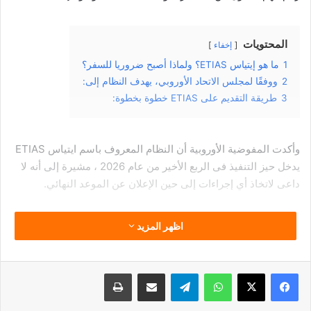
المحتويات
إخفاء
1
ما هو إيتياس ETIAS؟ ولماذا أصبح ضروريا للسفر؟
2
ووفقًا لمجلس الاتحاد الأوروبي، يهدف النظام إلى:
3
طريقة التقديم على ETIAS خطوة بخطوة:
وأكدت المفوضية الأوروبية أن النظام المعروف باسم ايتياس ETIAS
يدخل حيز التنفيذ فى الربع الأخير من عام 2026 ، مشيرة إلى أنه لا
داعى لاتخاذ أي إجراءات إلى حين الإعلان عن الموعد النهائي.
ويأتي هذا التغيير بعد عقود كان يكفي خلالها جواز السفر فقط
اظهر المزيد
للوصول إلى أي عاصمة أوروبية، لكن القواعد الآن تتجه نحو مزيد من
التدقيق الأمنى والتنظيم.
فيسبوك
‫X
واتساب
تيلقرام
مشاركة عبر البريد
طباعة
ما هو إيتياس ETIAS؟ ولماذا أصبح