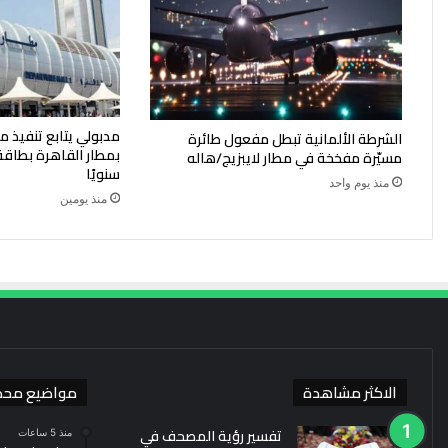
مدبولي يتابع تنفيذ مب
الشرطة الألمانية تبطل مفعول طائرة
مسيّرة مفخخة في مطار لايبزيج/هاله
سنويًا
منذ يوم واحد
منذ يومين
الاكثر مشاهدة
مواضيع محد
تفسير رؤية المصحف في
منذ 5 ساعات