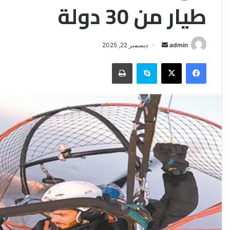
طيار من 30 دولة
أرسل
admin
ديسمبر 22, 2025
بريدا
فيسبوك
‫X
سكايب
طباعة
إلكترونيا