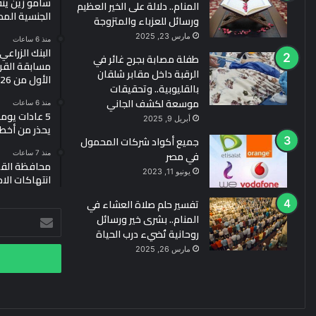
سامو زين ين
المنام.. دلالة على الخير العظيم
الجنسية الم
ورسائل للعزباء والمتزوجة
مارس 23, 2025
منذ 6 ساعات
البنك الزراع
طفلة مصابة بجرح غائر في
مسابقة القرو
الرقبة داخل مقابر شلقان
الأول من 2026
بالقليوبية.. وتحقيقات
موسعة لكشف الجاني
منذ 6 ساعات
5 عادات يو
أبريل 9, 2025
يحذر من أخط
جميع أكواد شركات المحمول
في مصر
منذ 7 ساعات
محافظة القد
يونيو 11, 2023
انتهاكات الا
تفسير حلم صلاة العشاء في
أدخل
المنام.. بشرى خير ورسائل
بريدك
روحانية تُضيء درب الحياة
الإلكتروني
مارس 26, 2025