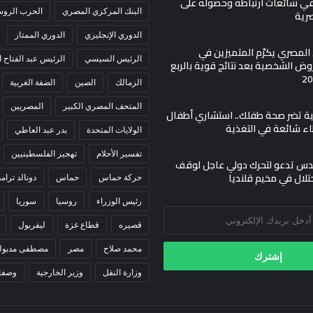
في شائعات ارتباطه وحصوله على
البنك المركزي المصري
الحرب الروسي
صرية
الدوري الإنجليزي
الدوري الممتاز
ي المصري يكرّم المتميزين في
الرئيس السيسي
الرئيس عبد الفتاح
ض الشخصية بعد نتائج قوية بالربع
الزمالك
الصين
الضفة الغربية
المتحف المصري الكبير
المصريين
مية تضر صحة طفلك.. استشاري أطفال
اء شائعة في التغذية
الولايات المتحدة
بدر عبد العاطي
تفسير الأحلام
تهجير الفلسطينيين
س تدعو لتحرك دولي عاجل لوقف
حتلال في مخيم قلنديا
حركة حماس
حماس
دونالد ترام
رئيس الوزراء
روسيا
سوريا
قصيره
قطاع غزة
ليفربول
محمد صلاح
مصر
مصطفى مدبول
وزارة النقل
وزير الخارجية
وصفا