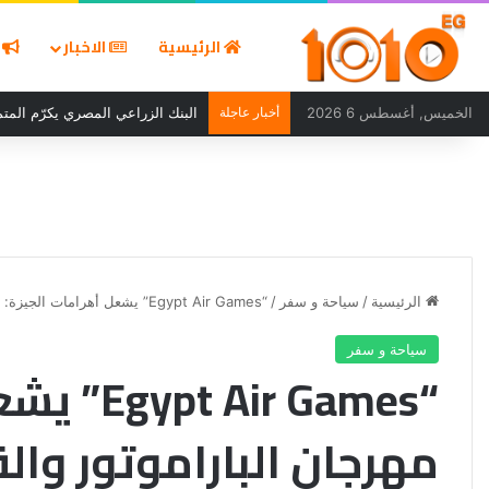
الرئيسية
الاخبار
ا
الخميس, أغسطس 6 2026
أخبار عاجلة
البنك الزراعي المصري يكرّم المتمي
الرئيسية
/
سياحة و سفر
/
“Egypt Air Games” يشعل أهرامات الجيزة: مهرجان الباراموتور والقفز بالمظلات يجمع 200 طيار من 30 دولة
سياحة و سفر
“ir Games