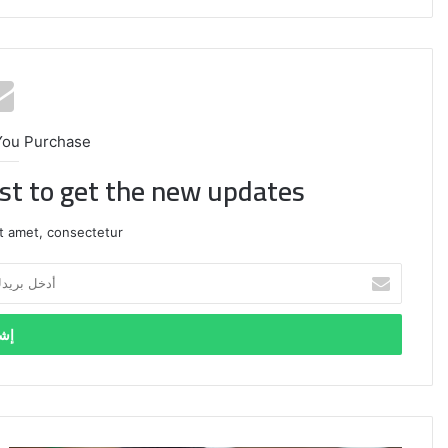
You Purchase
ist to get the new updates!
t amet, consectetur.
أدخل
بريدك
الإلكتروني
إيران:
لا
محادثات
مع
واشنطن