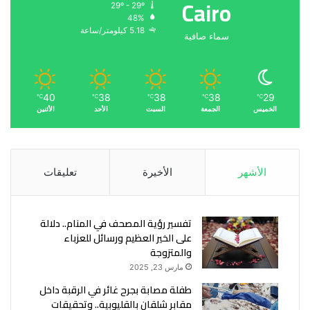
Cairo
29º - 29º
48%
5.18 كيلومتر/ساعة
سماء صافية
40
38
38
38
29
℃
℃
℃
℃
℃
الخميس
الجمعة
السبت
الأحد
الأثنين
الأشهر
الأخيرة
تعليقات
تفسير رؤية المصحف في المنام.. دلالة
على الخير العظيم ورسائل للعزباء
والمتزوجة
مارس 23, 2025
طفلة مصابة بجرح غائر في الرقبة داخل
مقابر شلقان بالقليوبية.. وتحقيقات