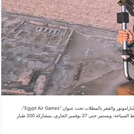
اراموتور والقفز بالمظلات تحت عنوان “
Egypt Air Games
“،
والذي تشارك في رعايته وزارة السياحة والآثار ممثلة في هيئة تنشيط السياحة، ويستمر حتى 27 نوفمبر الجاري، بمشاركة 200 طيار