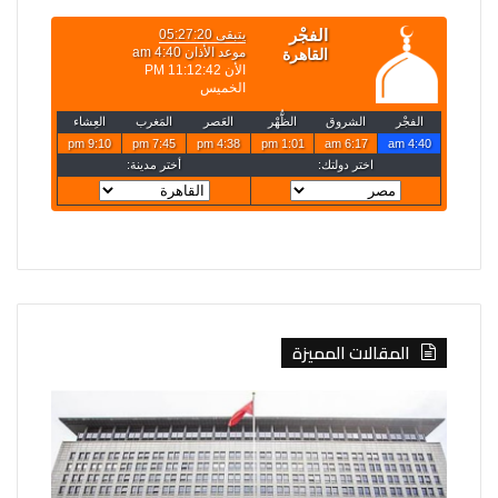
المقالات المميزة
الصين
روسيا
تفرض
تعلن
إجراءات
قصف
مضادة
4
على
سفن