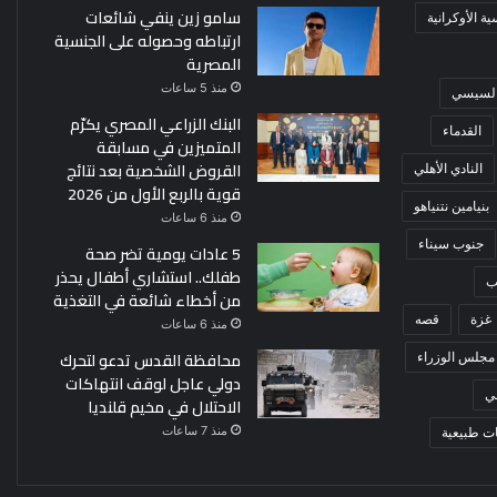
سامو زين ينفي شائعات
ة الأوكرانية
ارتباطه وحصوله على الجنسية
المصرية
منذ 5 ساعات
 السيسي
البنك الزراعي المصري يكرّم
القدماء
المتميزين في مسابقة
القروض الشخصية بعد نتائج
النادي الأهلي
قوية بالربع الأول من 2026
بنيامين نتنياهو
منذ 6 ساعات
جنوب سيناء
5 عادات يومية تضر صحة
طفلك.. استشاري أطفال يحذر
ب
من أخطاء شائعة في التغذية
غزة
قصه
منذ 6 ساعات
محافظة القدس تدعو لتحرك
مجلس الوزراء
دولي عاجل لوقف انتهاكات
ي
الاحتلال في مخيم قلنديا
منذ 7 ساعات
ت طبيعية