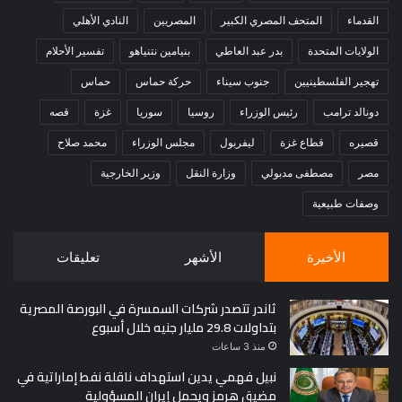
القدماء
المتحف المصري الكبير
المصريين
النادي الأهلي
الولايات المتحدة
بدر عبد العاطي
بنيامين نتنياهو
تفسير الأحلام
تهجير الفلسطينيين
جنوب سيناء
حركة حماس
حماس
دونالد ترامب
رئيس الوزراء
روسيا
سوريا
غزة
قصه
قصيره
قطاع غزة
ليفربول
مجلس الوزراء
محمد صلاح
مصر
مصطفى مدبولي
وزارة النقل
وزير الخارجية
وصفات طبيعية
الأخيرة
الأشهر
تعليقات
ثاندر تتصدر شركات السمسرة في البورصة المصرية
بتداولات 29.8 مليار جنيه خلال أسبوع
منذ 3 ساعات
نبيل فهمي يدين استهداف ناقلة نفط إماراتية في
مضيق هرمز ويحمل إيران المسؤولية