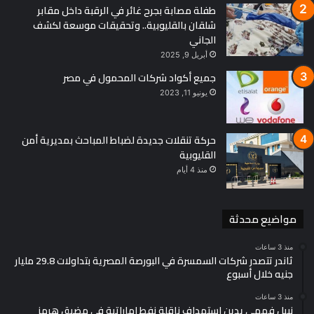
طفلة مصابة بجرح غائر في الرقبة داخل مقابر
إلى تعزيز العلاقات الاقتصادية مع روسيا وإعادة البلاد إلى الاقتصاد
شلقان بالقليوبية.. وتحقيقات موسعة لكشف
العالمي، يبقى الواقع مختلفًا. فالعديد من المستثمرين يواجهون بيئة
الجاني
اقتصادية وسياسية صعبة، بينما تسعى الحكومة الروسية إلى تقوية
أبريل 9, 2025
سيطرتها على الاقتصاد المحلي عبر التأميمات والمصادرات. وفي
جميع أكواد شركات المحمول في مصر
الوقت ذاته، تبقى الأوضاع في أوكرانيا، والعقوبات الغربية، والتوترات
يونيو 11, 2023
السياسية مع الغرب عوامل محورية قد تؤثر في قرارات الاستثمار
المستقبلية في روسيا.
حركة تنقلات جديدة لضباط المباحث بمديرية أمن
القليوبية
منذ 4 أيام
مواضيع محدثة
منذ 3 ساعات
ثاندر تتصدر شركات السمسرة في البورصة المصرية بتداولات 29.8 مليار
جنيه خلال أسبوع
منذ 3 ساعات
نبيل فهمي يدين استهداف ناقلة نفط إماراتية في مضيق هرمز