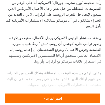
رأت صحيفة “وول ستريت جورنال” الأمريكية أنه على الرغم من
التصريحات المتفائلة من قبل بعض رجال الأعمال الأمريكيين الذين
يسعون لإيجاد حل للحرب الروسية على أوكرانيا، لا يزال العديد من
الخبراء يشككون في أن موسكو ستكافئ الاستثمارات الأمريكية كما
يأمل البعض.
ويعتقد مستشار الرئيس الأمريكي ورجل الأعمال، ستيف ويتكوف،
وصهر ترامب جاريد كوشنر، أن روسيا تمثل “أرضًا غنية بالموارد
الطبيعية وفرص الأعمال”. ويتوقع الشخصيتان أن إعادة روسيا إلى
الاقتصاد العالمي سيحقق أرباحًا للمستثمرين الأمريكيين وسيسهم
في استقرار علاقات موسكو مع أوكرانيا وأوروبا.
وعلى الرغم من هذه التوقعات المتفائلة، يشكك العديد من الخبراء،
بمن فيهم أولئك الذين عاشوا وعملوا في روسيا لعقود، في أن البلاد
ستجذب الاستثمارات الأمريكية بمجرد رفع العقوبات.
ولفتت الصحيفة إلى أن اقتصاد روسيا البالغ 2.5 تريليون دولار، وهو
اظهر المزيد
بحجم اقتصاد إيطاليا، يعاني من عدة مشاكل هيكلية. حيث يشير