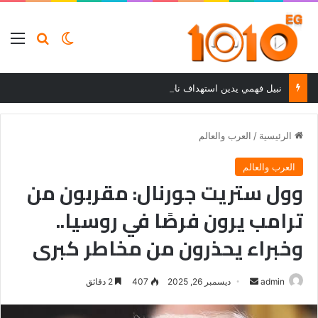
بحث عن
الوضع المظلم
الق
نبيل فهمي يدين استهداف ناقلة نفط إماراتية في مضيق هرمز ويحمل إيران المسؤولية
الرئيسية
/
العرب والعالم
العرب والعالم
وول ستريت جورنال: مقربون من
ترامب يرون فرصًا في روسيا..
وخبراء يحذرون من مخاطر كبرى
أرسل
admin
ديسمبر 26, 2025
407
2 دقائق
بريدا
إلكترونيا