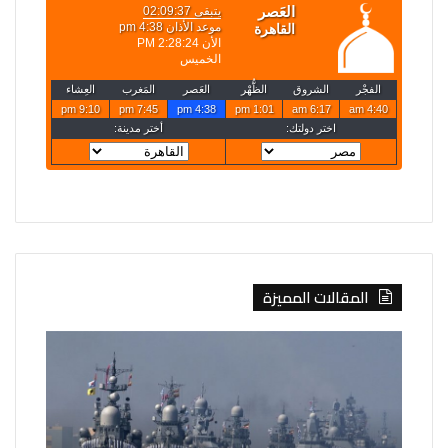
المقالات المميزة
روسيا
الخارجية
تعلن
تعلن
قصف
حركة
4
تعيينات
سفن
جديدة
أوكرانية
لنواب