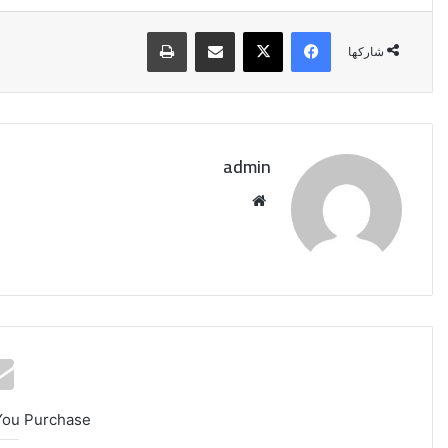
فيسبوك
‫X
مشاركة عبر البريد
طباعة
شاركها
admin
موقع
الويب
وزير
الخارجية
يبحث
مع
You Purchase
ممثل
غزة