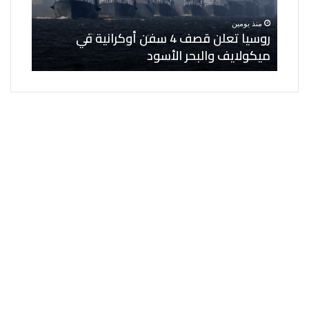
في
مساعدي
منذ يومين
منذ ي
ميكولايف
الوزير
ى 6 كيانات
روسيا تعلن قصف 4 سفن أوكرانية في
الخار
والبحر
وعدد
ميكولايف والبحر الأسود
مساعد
الأسود
من
المناصب
القيادية