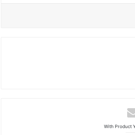
الصين
تفرض
إجراءات
مضادة
With Product 
على
6