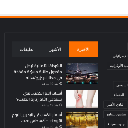
الأخيرة
الأشهر
تعليقات
 الإسرائيلي
الشرطة الألمانية تبطل
ة الأوكرانية
مفعول طائرة مسيّرة مفخخة
في مطار لايبزيج/هاله
منذ 19 ساعة
 السيسي
أسباب آلام الكعب.. متى
القدماء
يستدعي الألم زيارة الطبيب؟
النادي الأهلي
منذ 19 ساعة
أسعار الذهب في البحرين اليوم
بنيامين نتنياهو
الأربعاء 5 أغسطس 2026
جنوب سيناء
منذ 19 ساعة