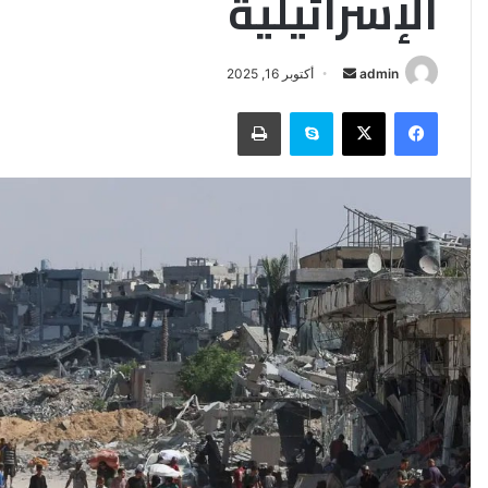
الإسرائيلية
أرسل
admin
أكتوبر 16, 2025
بريدا
فيسبوك
‫X
سكايب
طباعة
إلكترونيا