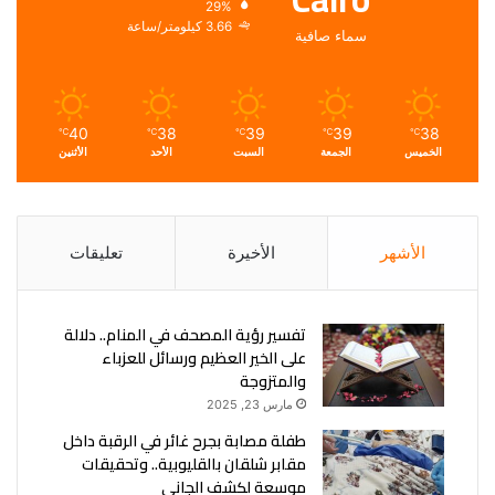
29%
3.66 كيلومتر/ساعة
سماء صافية
40
38
39
39
38
℃
℃
℃
℃
℃
الخميس
الجمعة
السبت
الأحد
الأثنين
الأشهر
الأخيرة
تعليقات
تفسير رؤية المصحف في المنام.. دلالة
على الخير العظيم ورسائل للعزباء
والمتزوجة
مارس 23, 2025
طفلة مصابة بجرح غائر في الرقبة داخل
مقابر شلقان بالقليوبية.. وتحقيقات
موسعة لكشف الجاني