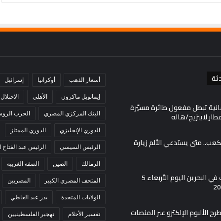
ثة
أسعار الذهب
أوكرانيا
إسرائيل
إيمانويل ماكرون
الأهلي
الاحتلال
انية تبطل مفعول طائرة مسيّرة
البنك المركزي المصري
الحرب الروسي
ار لايبزيج/هاله
الدوري الإنجليزي
الدوري الممتاز
لكعب.. متى يستدعي الألم زيارة
الرئيس السيسي
الرئيس عبد الفتاح
الزمالك
الصين
الضفة الغربية
أسعار الذهب في البحرين اليوم الأربعاء 5
المتحف المصري الكبير
المصريين
الولايات المتحدة
بدر عبد العاطي
ح الألبوم الإلكترو عبر المنصات
تفسير الأحلام
تهجير الفلسطينيين