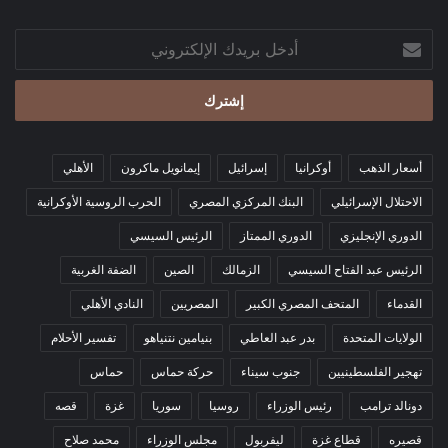
أدخل
بريدك
الإلكتروني
أسعار الذهب
أوكرانيا
إسرائيل
إيمانويل ماكرون
الأهلي
الاحتلال الإسرائيلي
البنك المركزي المصري
الحرب الروسية الأوكرانية
الدوري الإنجليزي
الدوري الممتاز
الرئيس السيسي
الرئيس عبد الفتاح السيسي
الزمالك
الصين
الضفة الغربية
القدماء
المتحف المصري الكبير
المصريين
النادي الأهلي
الولايات المتحدة
بدر عبد العاطي
بنيامين نتنياهو
تفسير الأحلام
تهجير الفلسطينيين
جنوب سيناء
حركة حماس
حماس
دونالد ترامب
رئيس الوزراء
روسيا
سوريا
غزة
قصه
قصيره
قطاع غزة
ليفربول
مجلس الوزراء
محمد صلاح