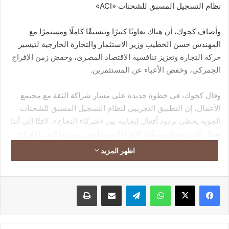
نظام التسجيل المسبق للشحنات «ACI»
وأضاف كجوك، أن هناك تعاونًا كبيرًا وتنسيقًا كاملًا ومستمرًا مع
المهندس حسن الخطيب وزير الاستثمار والتجارة الخارجية لتيسير
حركة التجارة وتعزيز تنافسية الاقتصاد المصرى، وخفض زمن الإفراج
الجمركى، وخفض الأعباء عن المستثمرين.
وقال كجوك، فى خطوة جديدة على مسار شراكة الثقة مع مجتمع
الأعمال، إن التطبيق التجريبي لنظام التسجيل المسبق للشحنات
الجوية يحظى بردود أفعال إيجابية بين «شركاء النجاح»، لافتًا إلى أننا
نعمل على تسهيل وميكنة الإجراءات وتقليص زمن وتكاليف الإفراج
الجمركى لخفض تكاليف الاستيراد والتصدير.
اظهر المزيد
فيسبوك
‫X
واتساب
تيلقرام
مشاركة عبر البريد
طباعة
وأضاف أن منظومة «ACI» بالموانئ البحرية منتظمة ومستقرة، وقد
أصدرنا ٢,٥ مليون شهادة إفراج جمركي، موضحًا أن نظام «ACI»
يسهم فى خفض تكاليف توثيق المستندات بالخارج، وتخفيف الأعباء