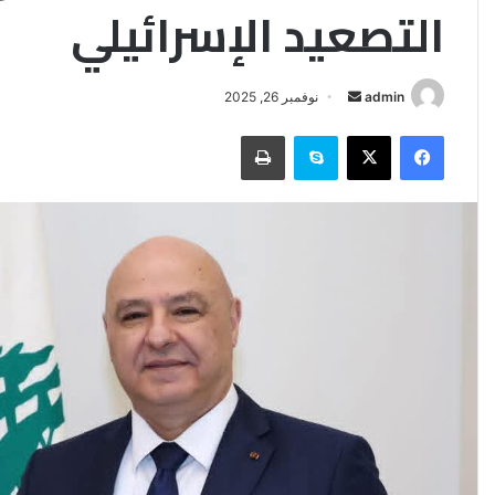
التصعيد الإسرائيلي
أرسل
admin
نوفمبر 26, 2025
بريدا
فيسبوك
‫X
سكايب
طباعة
إلكترونيا