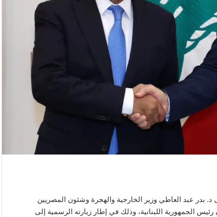
ى د. بدر عبد العاطي وزير الخارجية والهجرة وشئون المصريين
فخامة الرئيس جوزاف عون رئيس الجمهورية اللبنانية، وذلك في إطار زيارته الرسمية إلى