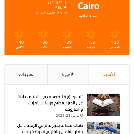
Cairo
38º - 27º
61%
2.6 كيلومتر/ساعة
سماء صافية
40
38
39
39
38
℃
℃
℃
℃
℃
الخميس
الجمعة
السبت
الأحد
الأثنين
الأشهر
الأخيرة
تعليقات
تفسير رؤية المصحف في المنام.. دلالة
على الخير العظيم ورسائل للعزباء
والمتزوجة
مارس 23, 2025
طفلة مصابة بجرح غائر في الرقبة داخل
مقابر شلقان بالقليوبية.. وتحقيقات