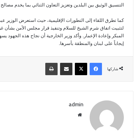
التنسيق الوثيق بين البلدين وتعزيز التعاون الثنائي بما يخدم مصا
كما تطرق اللقاء إلى التطورات الإقليمية، حيث استعرض الوزير عبد
لتثبيت اتفاق شرم الشيخ للسلام وتنفيذ قرار مجلس الأمن بشأن غزة
المبكر وإعادة الإعمار. وأكد وزير الخارجية أن نجاح هذه الجهود يسه
إيجاباً على لبنان والمنطقة بأسرها.
فيسبوك
‫X
مشاركة عبر البريد
طباعة
شاركها
admin
وزير
موقع
الخارجية
الويب
يبحث
مع
ممثل