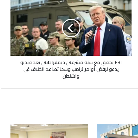
FBI
يحقق
مع
ستة
مشرعين
ديمقراطيين
بعد
فيديو
يدعو
FBI يحقق مع ستة مشرعين ديمقراطيين بعد فيديو
لرفض
يدعو لرفض أوامر ترامب وسط تصاعد الخلاف في
أوامر
واشنطن
ترامب
وسط
تصاعد
الخلاف
في
واشنطن