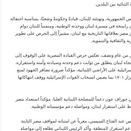
نائية بين البلدين.
لجمهورية، وتهنئته للبنان، قيادةً وحكومةً وشعبًا، بمناسبة احتفاله
 راسخة في مسيرة لبنان ووحدته الوطنية، ومتمنياً للبنان دوام
ز مصر بعلاقاتها التاريخية مع لبنان، مشيراً إلى الحرص على تطوير
 والثقافية والتنموية.
ل أقل من عام ونصف، تعكس حرص القيادة المصرية على الوقوف إلى
اه لبنان ينطلق من ثوابت دعم وحدته وسيادته وأمنه واستقراره.
ائيلية على الأراضي اللبنانية، مؤكداً ضرورة تضافر الجهود لمنع
انزلاق الأوضاع إلى مزيد من التصعيد، وداعياً إلى التنفيذ الكامل للقرار ١٧٠١ بما يضمن انسحاب القوات الإسرائيلية ووقف انتهاكاتها
 جوزاف عون دعماً للمصلحة اللبنانية العليا، مؤكداً استعداد مصر
حفاظ على استقرار لبنان، ومواصلة دعم مؤسساته الوطنية.
س عبد الفتاح السيسي، معرباً عن امتنانه لمواقف مصر الثابتة
 استقرار المنطقة. وأكد الرئيس اللبناني تطلعه إلى مواصلة