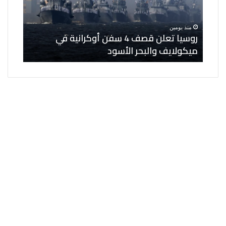
أوكرانية
لنواب
في
مساعدي
منذ يومين
منذ ي
ميكولايف
الوزير
ى 6 كيانات
روسيا تعلن قصف 4 سفن أوكرانية في
الخار
والبحر
وعدد
ميكولايف والبحر الأسود
مساعد
الأسود
من
المناصب
القيادية