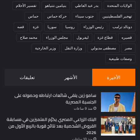
الولايات المتحدة
بدر عبد العاطي
بنيامين نتنياهو
تفسير الأحلام
تهجير الفلسطينيين
جنوب سيناء
حركة حماس
حماس
دونالد ترامب
رئيس الوزراء
روسيا
سوريا
غزة
قصه
قصيره
قطاع غزة
ليفربول
مجلس الوزراء
محمد صلاح
مصر
مصطفى مدبولي
وزارة النقل
وزير الخارجية
وصفات طبيعية
الأخيرة
الأشهر
تعليقات
سامو زين ينفي شائعات ارتباطه وحصوله على
الجنسية المصرية
منذ 9 ساعات
البنك الزراعي المصري يكرّم المتميزين في مسابقة
القروض الشخصية بعد نتائج قوية بالربع الأول من
2026
منذ 10 ساعات