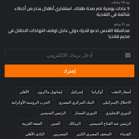
منذ 10 ساعات
5 عادات يومية تضر صحة طفلك.. استشاري أطفال يحذر من أخطاء
شائعة في التغذية
منذ 11 ساعة
محافظة القدس تدعو لتحرك دولي عاجل لوقف انتهاكات الاحتلال في
مخيم قلنديا
أدخل
بريدك
الإلكتروني
أسعار الذهب
أوكرانيا
إسرائيل
إيمانويل ماكرون
الأهلي
الاحتلال الإسرائيلي
البنك المركزي المصري
الحرب الروسية الأوكرانية
الدوري الإنجليزي
الدوري الممتاز
الرئيس السيسي
الرئيس عبد الفتاح السيسي
الزمالك
الصين
الضفة الغربية
القدماء
المتحف المصري الكبير
المصريين
النادي الأهلي