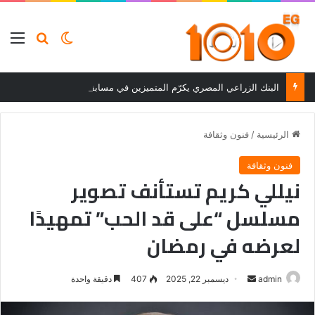
بحث عن
الوضع المظلم
الق
البنك الزراعي المصري يكرّم المتميزين في مسابقة القروض الشخصية بعد نتائج قوية بالربع الأول من 2026
الرئيسية
/
فنون وثقافة
فنون وثقافة
نيللي كريم تستأنف تصوير
مسلسل “على قد الحب” تمهيدًا
لعرضه في رمضان
أرسل
admin
ديسمبر 22, 2025
407
دقيقة واحدة
بريدا
إلكترونيا