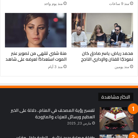
منذ 9 ساعات
منذ يوم واحد
محمد رياض: ياسر صادق كان
منة شلبي تنتهي من تصوير عنبر
نموذجًا للفنان والإداري الناجح
الموت استعدادًا لعرضه على شاهد
منذ يومين
منذ 3 أيام
الاكثر مشاهدة
تفسير رؤية المصحف في المنام.. دلالة على الخير
العظيم ورسائل للعزباء والمتزوجة
مارس 23, 2025
طفلة مصابة بجرح غائر في الرقبة داخل مقابر