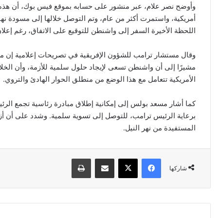
وأوضح نصر علام، عبر منشور على حسابه بموقع فيس بوك، أن هذه
أمريكية، واستمرت أكثر من عام، وتم التوصل خلالها إلى مسودة نهائ
اللحظة الأخيرة السفر إلى واشنطن للتوقيع على الاتفاق، رغم إع
وقال مستشار ترامب للشؤون الإفريقية في تصريحات إعلامية إن ملف
مشيرًا إلى أن واشنطن تسعى لإيجاد حلول سلمية للأزمة، وأن الخلاف
الأمريكية تتعامل مع هذا الوضع من منطلق الحوار الهادئ والتروي.
كما أشار مسعد بولس إلى إمكانية إطلاق مبادرة رئاسية تجمع الرئ
برعاية الرئيس ترامب، للتوصل إلى تسوية سلمية. وشدد على أن أز
المستفيدة من نهر النيل.
فيسبوك
‫X
مشاركة عبر البريد
طباعة
شاركها