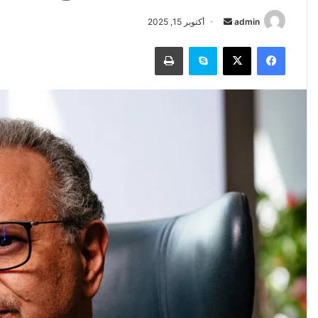
أرسل
admin
أكتوبر 15, 2025
بريدا
فيسبوك
‫X
سكايب
طباعة
إلكترونيا