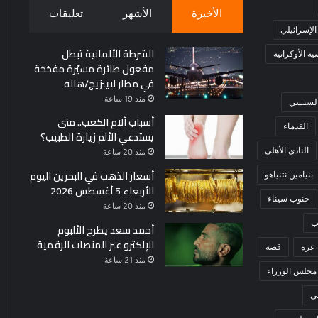
الأخيرة
الأشهر
تعليقات
 الإسرائيلي
الشرطة الألمانية تبطل
ة الأوكرانية
مفعول طائرة مسيّرة مفخخة
في مطار لايبزيج/هاله
منذ 19 ساعة
 السيسي
أسباب آلام الكعب.. متى
القدماء
يستدعي الألم زيارة الطبيب؟
النادي الأهلي
منذ 20 ساعة
أسعار الذهب في البحرين اليوم
بنيامين نتنياهو
الأربعاء 5 أغسطس 2026
جنوب سيناء
منذ 20 ساعة
ب
أحمد سعد يطرح الألبوم
الإلكترو عبر المنصات الرقمية
غزة
قصه
منذ 21 ساعة
مجلس الوزراء
ي