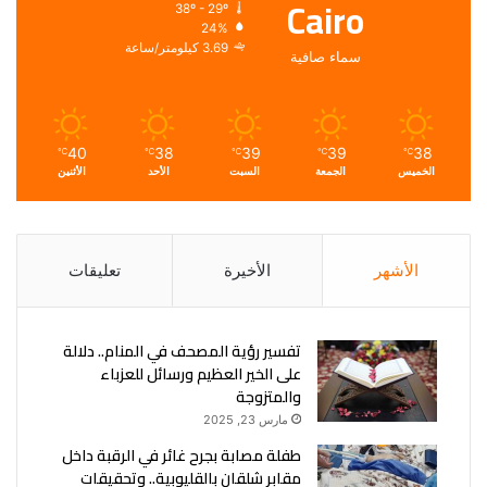
Cairo
38º - 29º
24%
3.69 كيلومتر/ساعة
سماء صافية
40
38
39
39
38
℃
℃
℃
℃
℃
الخميس
الجمعة
السبت
الأحد
الأثنين
الأشهر
الأخيرة
تعليقات
تفسير رؤية المصحف في المنام.. دلالة
على الخير العظيم ورسائل للعزباء
والمتزوجة
مارس 23, 2025
طفلة مصابة بجرح غائر في الرقبة داخل
مقابر شلقان بالقليوبية.. وتحقيقات