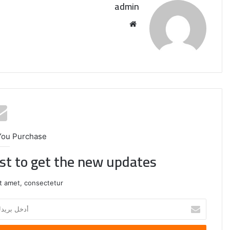
admin
موقع
الويب
You Purchase
ist to get the new updates!
t amet, consectetur.
وزير
الخارجية
أدخل
يبحث
بريدك
مع
الإلكتروني
ممثل