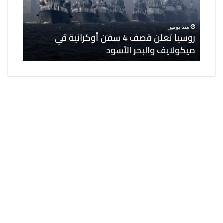
أوكرانية
لنواب
في
مساعدي
منذ يومين
منذ ي
ميكولايف
الوزير
ى 6 كيانات
روسيا تعلن قصف 4 سفن أوكرانية في
الخار
والبحر
وعدد
ميكولايف والبحر الأسود
مساعد
الأسود
من
المناصب
القيادية