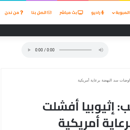
لمبوبة
راديو
بث مباشر
اتصل بنا
من نحن
لألم زيارة الطبيب؟
وضات سد النهضة برعاية أمريكية
: إثيوبيا أفشلت
عاية أمريكية