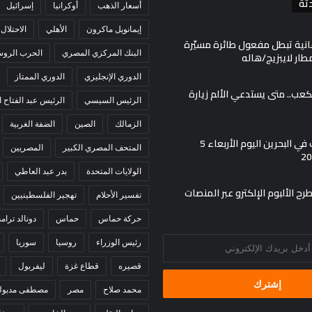
ثة
أسعار الذهب
أوكرانيا
إسرائيل
إيمانويل ماكرون
الأهلي
الاحتلال
انية تبطل مفعول طائرة مسيّرة
البنك المركزي المصري
الحرب الروسي
ار لايبزيج/هاله
الدوري الإنجليزي
الدوري الممتاز
لكعب.. متى يستدعي الألم زيارة
الرئيس السيسي
الرئيس عبد الفتاح
الزمالك
الصين
الضفة الغربية
أسعار الذهب في البحرين اليوم الأربعاء 5
المتحف المصري الكبير
المصريين
الولايات المتحدة
بدر عبد العاطي
ح الألبوم الإلكترو عبر المنصات
تفسير الأحلام
تهجير الفلسطينيين
حركة حماس
حماس
دونالد ترام
رئيس الوزراء
روسيا
سوريا
قصيره
قطاع غزة
ليفربول
محمد صلاح
مصر
مصطفى مدبول