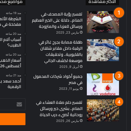
الاكثر مشاهدة
مواضيع محد
تفسير رؤية المصحف في
منذ 19 ساعة
الشرطة الألم
المنام.. دلالة على الخير العظيم
مفخخة في مط
ورسائل للعزباء والمتزوجة
مارس 23, 2025
منذ 20 ساعة
أسباب آلام ا
طفلة مصابة بجرح غائر في
الطبيب؟
الرقبة داخل مقابر شلقان
بالقليوبية.. وتحقيقات
منذ 20 ساعة
موسعة لكشف الجاني
أغسطس 2026
أبريل 9, 2025
جميع أكواد شركات المحمول
منذ 21 ساعة
أحمد سعد يطر
في مصر
الرقمية
يونيو 11, 2023
تفسير حلم صلاة العشاء في
أدخل
المنام.. بشرى خير ورسائل
بريدك
روحانية تُضيء درب الحياة
الإلكتروني
مارس 26, 2025