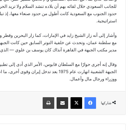
للجانب السعودي خلال لقائه بهم أن بلاده تنشد السلام ولا تريد ا
استراتيجية.
وأشار إلى أنه زار الشيخ زايد في الإمارات، كما زار البحرين وقطر و
مع سلطنة عمان، وتحدث عن خلفية التوتر السابق حين كانت الجبهة
مدير مكتب الجبهة في القاهرة آنذاك كان يوسف بن علوي — الذي أص
وقال إنه أجرى حوارًا مع السلطان قابوس، الأمر الذي أدى إلى تطب
الجبهة الشعبية انهارت عام 1975 بعد تدخل 
ووزراء ورجال مال وأعمال.
فيسبوك
‫X
مشاركة عبر البريد
طباعة
شاركها
الصين
تفرض
إجراءات
مضادة
على