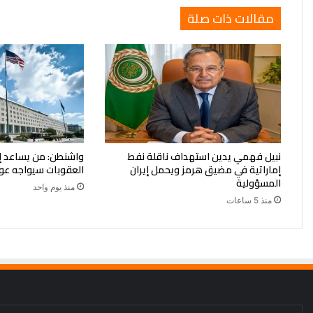
مقالات ذات صلة
نبيل فهمي يدين استهداف ناقلة نفط
واشنطن: من يساعد إي
إماراتية في مضيق هرمز ويحمل إيران
العقوبات سيواجه عو
المسؤولية
منذ يوم واحد
منذ 5 ساعات