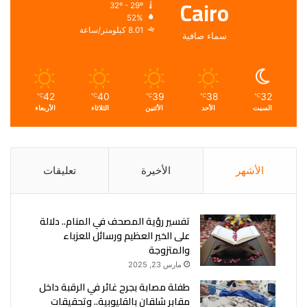
Cairo
32º - 29º
52%
8.01 كيلومتر/ساعة
سماء صافية
42
40
39
38
32
℃
℃
℃
℃
℃
السبت
الأحد
الأثنين
الثلاثاء
الأربعاء
الأشهر
الأخيرة
تعليقات
تفسير رؤية المصحف في المنام.. دلالة
على الخير العظيم ورسائل للعزباء
والمتزوجة
مارس 23, 2025
طفلة مصابة بجرح غائر في الرقبة داخل
مقابر شلقان بالقليوبية.. وتحقيقات