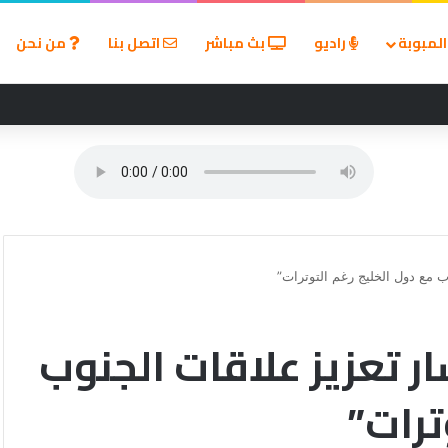
لمبوبة
راديو
بث مباشر
اتصل بنا
من نحن
 إماراتية في مضيق هرمز ويحمل إيران المسؤولية
 مع دول الخليج رغم التوترات”
 تعزيز علاقات الجنوب
ترات”