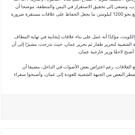
لحرب، وتسعى إلى تحقيق الاستقرار في اليمن والمنطقة، موضحا أن
حدود الجنوب مع السعودية كانت أطول من حدود صنعاء معها، إذ تبلغ نحو 1200 كيلومتر، ما يجعل الحفاظ على علاقات مستقرة ضرورة
الكويت، مؤكدًا أنه عمل على بناء علاقات إيجابية في نهاية المطاف
 الشعبية لتحرير ظفار ثم تحرير عمان، حيث تدرجت، مشيرًا إلى أن
بح لاحقًا وزير خارجية عمان.
يع العلاقات، رغم اعتراض بعض الأصوات في الداخل، مضيفا أن
إيران وقوى أخرى، ما اضطر البعض من الجبهة الشعبية للعودة إلى عمان، وأصبحوا سفراء
نبيل
فهمي
يدين
استهداف
ناقلة