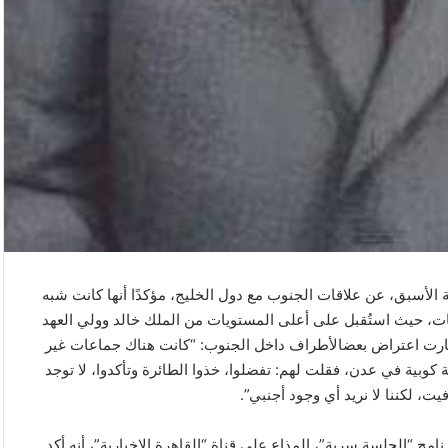
الأسبق، عن علاقات الجنوب مع دول الخليج، مؤكدًا أنها كانت شبه
لاقات، حيث استُقبل على أعلى المستويات من الملك خالد وولي العهد
رة أثارت اعتراض بعضالأطراف داخل الجنوب: “كانت هناك جماعات غير
كوبية في عدن، فقلت لهم: تفضلوا، خذوا الطائرة وتأكدوا، لا توجد
ت، لكننا لا نريد أي وجود أجنبي”.
ج “الجلسة سرية”، المذاع على قناة “القاهرة الإخبارية”، أنه أكد