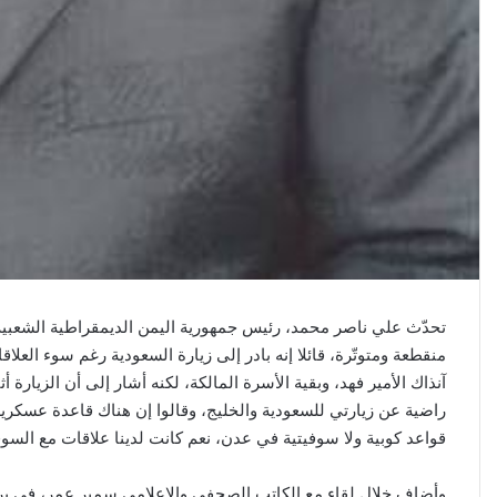
تحدّث علي ناصر محمد، رئيس جمهورية اليمن الديمقراطية الشعبية 
منقطعة ومتوتّرة، قائلا إنه بادر إلى زيارة السعودية رغم سوء الع
آنذاك الأمير فهد، وبقية الأسرة المالكة، لكنه أشار إلى أن الزيا
راضية عن زيارتي للسعودية والخليج، وقالوا إن هناك قاعدة عسكرية 
قواعد كوبية ولا سوفيتية في عدن، نعم كانت لدينا علاقات مع السوفي
وأضاف خلال لقاء مع الكاتب الصحفي والإعلامي سمير عمر، في برنام