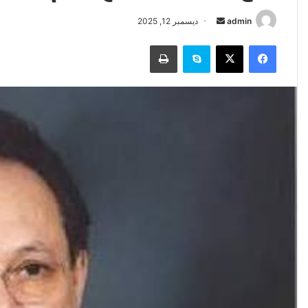
أرسل
admin
ديسمبر 12, 2025
بريدا
فيسبوك
‫X
سكايب
طباعة
إلكترونيا