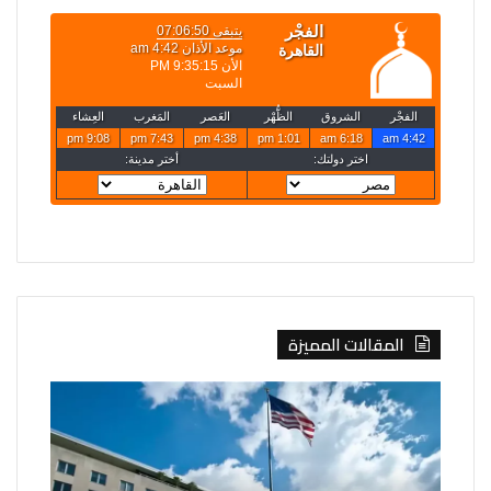
المقالات المميزة
واشنطن:
مسؤول
من
تركي:
يساعد
اتفاقية
إيران
مكة
على
للدفاع