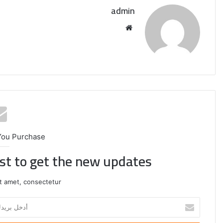
admin
6
كيانات
منذ 3 أيام
موقع
أمريكية
ردًا
الويب
أمريكية ردًا على العقوبات ال
على
العقوبات
الأمريكية
You Purchase
ist to get the new updates!
t amet, consectetur.
أدخل
بريدك
الإلكتروني