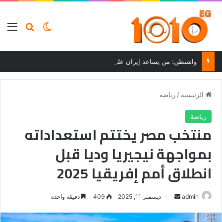
بحث عن
الوضع المظلم
الق
واشنطن: من يساعد إيران على تجاوز العقوبات سيواجه عواقب
الرئيسية
/
رياضة
رياضة
منتخب مصر يختتم استعداداته
بمواجهة نيجيريا وديا قبل
انطلاق أمم إفريقيا 2025
أرسل
admin
ديسمبر 11, 2025
409
دقيقة واحدة
بريدا
إلكترونيا