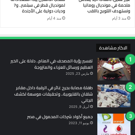
ملحمة في مونديال رومانيا
لمونديال قطر في سبتمبر.. و7
ونستهدف التتويج باللقب
وديات دولية على الأجندة
منذ 3 أيام
منذ 4 أيام
الاكثر مشاهدة
تفسير رؤية المصحف في المنام.. دلالة على الخير
العظيم ورسائل للعزباء والمتزوجة
مارس 23, 2025
طفلة مصابة بجرح غائر في الرقبة داخل مقابر
شلقان بالقليوبية.. وتحقيقات موسعة لكشف
الجاني
أبريل 9, 2025
جميع أكواد شركات المحمول في مصر
يونيو 11, 2023