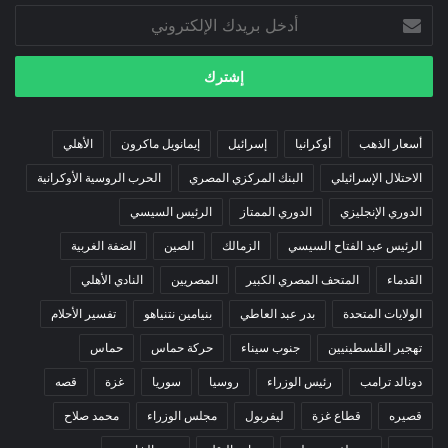
أدخل
بريدك
الإلكتروني
أسعار الذهب
أوكرانيا
إسرائيل
إيمانويل ماكرون
الأهلي
الاحتلال الإسرائيلي
البنك المركزي المصري
الحرب الروسية الأوكرانية
الدوري الإنجليزي
الدوري الممتاز
الرئيس السيسي
الرئيس عبد الفتاح السيسي
الزمالك
الصين
الضفة الغربية
القدماء
المتحف المصري الكبير
المصريين
النادي الأهلي
الولايات المتحدة
بدر عبد العاطي
بنيامين نتنياهو
تفسير الأحلام
تهجير الفلسطينيين
جنوب سيناء
حركة حماس
حماس
دونالد ترامب
رئيس الوزراء
روسيا
سوريا
غزة
قصه
قصيره
قطاع غزة
ليفربول
مجلس الوزراء
محمد صلاح