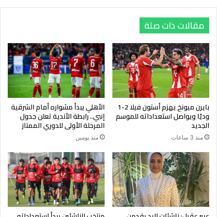
مقالات ذات صلة
بايرن ميونخ يهزم أستون فيلا 2-1
الأهلي يبدأ مشواره أمام الشرقية
وديًا ويواصل استعداداته للموسم
إنبي.. رابطة الأندية تعلن جدول
الجديد
المرحلة الأولى للدوري الممتاز
منذ 3 ساعات
منذ يومين
عبير عقيل: ناشئات اليد يقدمن
منتخب الناشئين يبدأ استعداداته