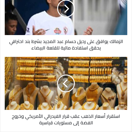
رحيل
يوم 22 ديسمبر الجاري، ثم يواجه جنوب أفريقيا يوم 26 من الشهر
حسام
ذاته، ويختتم المنتخب الوطني مبارياته في دور المجموعات ببطولة
عبد
أمم أفريقيا، بمواجهة نظيره أنجولا يوم 29 ديسمبر الجاري.
المجيد
بشرط
بند
الزمالك يوافق على رحيل حسام عبد المجيد بشرط بند احترافي
احترافي
يحقق استفادة مالية للقلعة البيضاء
يحقق
استفادة
مالية
استقرار
للقلعة
أسعار
البيضاء
الذهب
عقب
قرار
الفيدرالي
الأمريكي
وخروج
الفضة
استقرار أسعار الذهب عقب قرار الفيدرالي الأمريكي وخروج
إلى
الفضة إلى مستويات قياسية
مستويات
قياسية