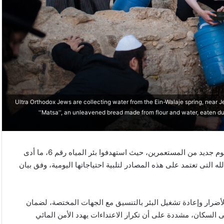
Ultra Orthodox Jews are collecting water from the Ein-Walaje spring, near J
''Matsa'', an unleavened bread made from flour and water, eaten d
تعرضت منشآت المياه في منطقة عين سامية شرق كفر مالك لهجوم جديد من المستعمرين، حيث استهدفوا بئر المياه رقم 6، ما أدى
لتى تعتمد على هذه المصادر لتلبية احتياجاتها اليومية، وفق بيان
ضرار وإعادة تشغيل البئر بالتنسيق مع الجهات المختصة، لضمان
 السكان، مشددة على أن تكرار الاعتداءات يهدد الأمن المائي