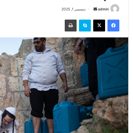
أرسل
admin
ديسمبر 1, 2025
بريدا
فيسبوك
‫X
سكايب
طباعة
إلكترونيا