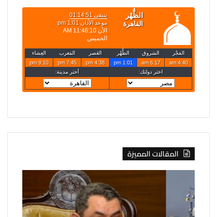
المقالات المميزة
الخارجية
إيران:
تعلن
لا
حركة
محادثات
تعيينات
مع
جديدة
واشنطن