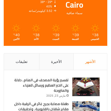
Cairo
38º - 29º
40%
3.52 كيلومتر/ساعة
سماء صافية
40
38
39
39
38
℃
℃
℃
℃
℃
الخميس
الجمعة
السبت
الأحد
الأثنين
الأشهر
الأخيرة
تعليقات
تفسير رؤية المصحف في المنام.. دلالة
على الخير العظيم ورسائل للعزباء
والمتزوجة
مارس 23, 2025
طفلة مصابة بجرح غائر في الرقبة داخل
مقابر شلقان بالقليوبية.. وتحقيقات