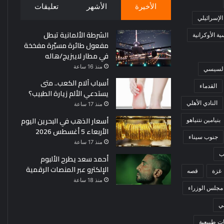
الأخيرة
الأشهر
تعليقات
 الإسرائيلي
الشرطة الألمانية تبطل
ة الأوكرانية
مفعول طائرة مسيّرة مفخخة
في مطار لايبزيج/هاله
منذ 16 ساعة
 السيسي
أسباب آلام الكعب.. متى
القدماء
يستدعي الألم زيارة الطبيب؟
النادي الأهلي
منذ 17 ساعة
أسعار الذهب في البحرين اليوم
بنيامين نتنياهو
الأربعاء 5 أغسطس 2026
جنوب سيناء
منذ 17 ساعة
ب
أحمد سعد يطرح الألبوم
الإلكترو عبر المنصات الرقمية
غزة
قصه
منذ 18 ساعة
مجلس الوزراء
ي
ت طبيعية