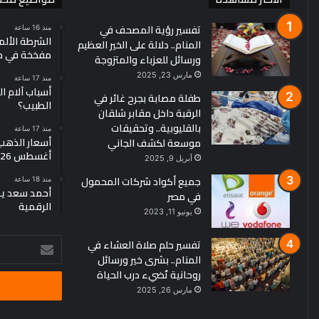
تفسير رؤية المصحف في
منذ 16 ساعة
الشرطة الألم
المنام.. دلالة على الخير العظيم
مفخخة في مط
ورسائل للعزباء والمتزوجة
مارس 23, 2025
منذ 17 ساعة
أسباب آلام ا
طفلة مصابة بجرح غائر في
الطبيب؟
الرقبة داخل مقابر شلقان
بالقليوبية.. وتحقيقات
منذ 17 ساعة
موسعة لكشف الجاني
أغسطس 2026
أبريل 9, 2025
جميع أكواد شركات المحمول
منذ 18 ساعة
أحمد سعد يطر
في مصر
الرقمية
يونيو 11, 2023
تفسير حلم صلاة العشاء في
أدخل
المنام.. بشرى خير ورسائل
بريدك
روحانية تُضيء درب الحياة
الإلكتروني
مارس 26, 2025