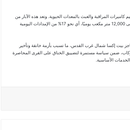
اميرات المراقبة والعبث بالمعدات الحيوية. وتعد هذه الآبار من
أهم مصادر المياه الجوفية في شرق رام الله، بطاقة إنتاجية تصل إلى 12,000 متر مكعب يوميًا، أي نحو 17% من الإمدادات اليومية
ز بيت إكسا شمال غرب القدس، ما تسبب بأزمة خانقة وتأخير
لركاب، ضمن سياسة مستمرة لتضييق الخناق على القرى المحاصرة
الخدمات الأساسية.