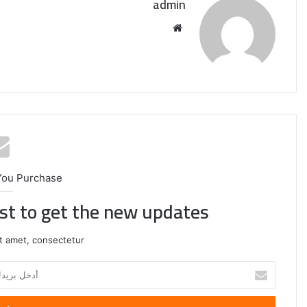
admin
موقع
الويب
You Purchase
ist to get the new updates!
t amet, consectetur.
الصين
تفرض
أدخل
إجراءات
بريدك
مضادة
الإلكتروني
على