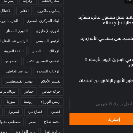
أسعار الذهب
أوكرانيا
إسرائيل
إيمانويل ماكرون
الأهلي
الاحتلال
انية تبطل مفعول طائرة مسيّرة
البنك المركزي المصري
الحرب الروسي
ار لايبزيج/هاله
الدوري الإنجليزي
الدوري الممتاز
لكعب.. متى يستدعي الألم زيارة
الرئيس السيسي
الرئيس عبد الفتاح
الزمالك
الصين
الضفة الغربية
أسعار الذهب في البحرين اليوم الأربعاء 5
المتحف المصري الكبير
المصريين
الولايات المتحدة
بدر عبد العاطي
ح الألبوم الإلكترو عبر المنصات
تفسير الأحلام
تهجير الفلسطينيين
حركة حماس
حماس
دونالد ترام
رئيس الوزراء
روسيا
سوريا
قصيره
قطاع غزة
ليفربول
محمد صلاح
مصر
مصطفى مدبول
وزارة النقل
وزير الخارجية
وصفا