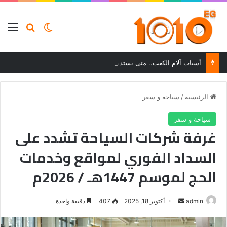
بحث عن
الوضع المظلم
الق
أسباب آلام الكعب.. متى يستدعي الألم زيارة الطبيب؟
الرئيسية
/
سياحة و سفر
سياحة و سفر
غرفة شركات السياحة تشدد على
السداد الفوري لمواقع وخدمات
الحج لموسم 1447هـ / 2026م
أرسل
admin
أكتوبر 18, 2025
407
دقيقة واحدة
بريدا
إلكترونيا