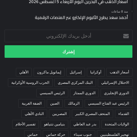
أسعار الذهب في البحرين اليوم الأربعاء 5 أغسطس 2026
منذ 8 ساعات
أحمد سعد يطرح الألبوم الإلكترو عبر المنصات الرقمية
أدخل
بريدك
الإلكتروني
أسعار الذهب
أوكرانيا
إسرائيل
إيمانويل ماكرون
الأهلي
الاحتلال الإسرائيلي
البنك المركزي المصري
الحرب الروسية الأوكرانية
الدوري الإنجليزي
الدوري الممتاز
الرئيس السيسي
الرئيس عبد الفتاح السيسي
الزمالك
الصين
الضفة الغربية
القدماء
المتحف المصري الكبير
المصريين
النادي الأهلي
الولايات المتحدة
بدر عبد العاطي
بنيامين نتنياهو
تفسير الأحلام
تهجير الفلسطينيين
جنوب سيناء
حركة حماس
حماس