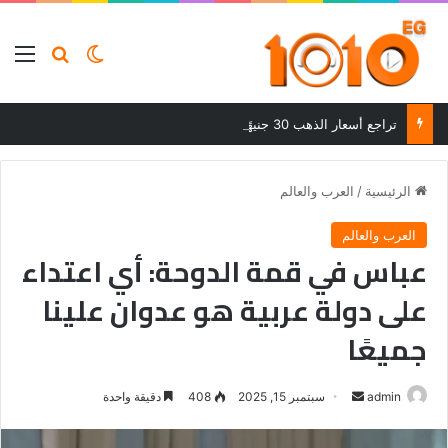
بحث عن
الوضع المظلم
الق
تراجع أسعار الذهب 30 جنيهًا بعد ارتفاعات قوية في ختام تعاملات الجمعة
الرئيسية
/
العرب والعالم
العرب والعالم
عباس في قمة الدوحة: أي اعتداء
على دولة عربية هو عدوان علينا
جميعًا
أرسل
admin
سبتمبر 15, 2025
408
دقيقة واحدة
بريدا
إلكترونيا