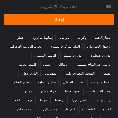
أدخل
بريدك
الإلكتروني
أسعار الذهب
أوكرانيا
إسرائيل
إيمانويل ماكرون
الأهلي
الاحتلال الإسرائيلي
البنك المركزي المصري
الحرب الروسية الأوكرانية
الدوري الإنجليزي
الدوري الممتاز
الرئيس السيسي
الرئيس عبد الفتاح السيسي
الزمالك
الصين
الضفة الغربية
القدماء
المتحف المصري الكبير
المصريين
النادي الأهلي
الولايات المتحدة
بدر عبد العاطي
بنيامين نتنياهو
تفسير الأحلام
تهجير الفلسطينيين
جنوب سيناء
حركة حماس
حماس
دونالد ترامب
رئيس الوزراء
روسيا
سوريا
غزة
قصه
قصيره
قطاع غزة
ليفربول
مجلس الوزراء
محمد صلاح