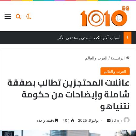
بحث عن
الوضع المظلم
الق
أسباب آلام الكعب.. متى يستدعي الألم زيارة الطبيب؟
الرئيسية
/
العرب والعالم
العرب والعالم
عائلات المحتجزين تطالب بصفقة
شاملة وإيضاحات من حكومة
نتنياهو
أرسل
admin
يوليو 6, 2025
404
دقيقة واحدة
بريدا
إلكترونيا