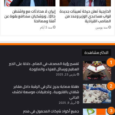
الخارجية تعلن حركة تعيينات جديدة
إيران: لا محادثات مع واشنطن
لنواب مساعدي الوزير وعدد من
حاليًا.. وبزشكيان: سندافع بقوة عن
المناصب القيادية
أمننا ومصالحنا
منذ يومين
منذ 3 أيام
الاكثر مشاهدة
تفسير رؤية المصحف في المنام.. دلالة على الخير
العظيم ورسائل للعزباء والمتزوجة
مارس 23, 2025
طفلة مصابة بجرح غائر في الرقبة داخل مقابر
شلقان بالقليوبية.. وتحقيقات موسعة لكشف
الجاني
أبريل 9, 2025
جميع أكواد شركات المحمول في مصر