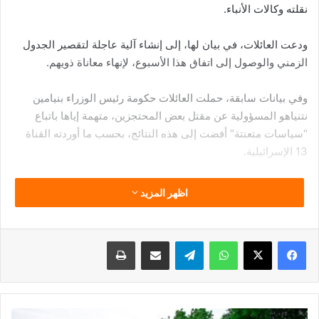
نقلته وكالات الأنباء.
ودعت العائلات، في بيان لها، إلى إنشاء آلية عاجلة لتقصير الجدول
الزمني والوصول إلى اتفاق هذا الأسبوع، لإنهاء معاناة ذويهم.
وفي بيانات سابقة، حملت العائلات حكومة رئيس الوزراء بنيامين
نتنياهو المسؤولية عن مقتل بعض المحتجزين، متهمة إياها باتباع
“سياسات متعنتة” أفضت إلى هذه النتائج، بحسب ما أوردته القناة
13 الإسرائيلية.
كما ناشدت العائلات الإسرائيليين الخروج في مظاهرات شعبية
اظهر المزيد
للضغط على الحكومة للإسراع بإبرام صفقة شاملة تؤدي إلى وقف
الحرب، معتبرة أن “الجيش حقق إنجازات كافية في غزة تجعل إنهاء
الحرب خطوة ضرورية في هذه المرحلة”.
فيسبوك
‫X
واتساب
تيلقرام
مشاركة عبر البريد
طباعة
50