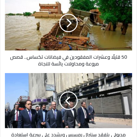
قتيلًا
وعشرات
المفقودين
في
فيضانات
تكساس..
قصص
مروعة
50 قتيلًا وعشرات المفقودين في فيضانات تكساس.. قصص
ومحاولات
مروعة ومحاولات يائسة للنجاة
يائسة
للنجاة
مدبولي
يتفقد
سنترال
رمسيس
ويشدد
على
سرعة
استعادة
الخدمات
مدبولي يتفقد سنترال رمسيس ويشدد على سرعة استعادة
والتأكد