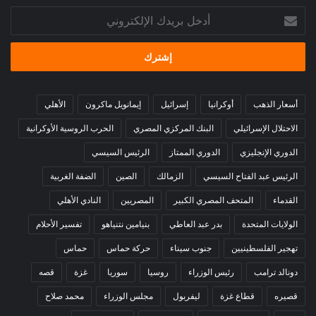
أدخل
بريدك
الإلكتروني
أسعار الذهب
أوكرانيا
إسرائيل
إيمانويل ماكرون
الأهلي
الاحتلال الإسرائيلي
البنك المركزي المصري
الحرب الروسية الأوكرانية
الدوري الإنجليزي
الدوري الممتاز
الرئيس السيسي
الرئيس عبد الفتاح السيسي
الزمالك
الصين
الضفة الغربية
القدماء
المتحف المصري الكبير
المصريين
النادي الأهلي
الولايات المتحدة
بدر عبد العاطي
بنيامين نتنياهو
تفسير الأحلام
تهجير الفلسطينيين
جنوب سيناء
حركة حماس
حماس
دونالد ترامب
رئيس الوزراء
روسيا
سوريا
غزة
قصه
قصيره
قطاع غزة
ليفربول
مجلس الوزراء
محمد صلاح