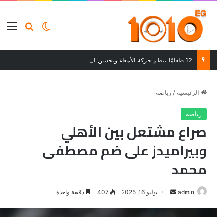
بحث عن
الوضع المظلم
الق
12 طعامًا تنظم حركة الأمعاء وتحسن الهضم وتساعد على التخلص من الإمساك
الرئيسية
/
رياضة
رياضة
صراع مشتعل بين الأهلي
وبيراميدز على ضم مصطفى
محمد
أرسل
admin
يوليو 16, 2025
407
دقيقة واحدة
بريدا
إلكترونيا