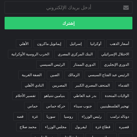
أدخل
بريدك
الإلكتروني
أسعار الذهب
أوكرانيا
إسرائيل
إيمانويل ماكرون
الأهلي
الاحتلال الإسرائيلي
البنك المركزي المصري
الحرب الروسية الأوكرانية
الدوري الإنجليزي
الدوري الممتاز
الرئيس السيسي
الرئيس عبد الفتاح السيسي
الزمالك
الصين
الضفة الغربية
القدماء
المتحف المصري الكبير
المصريين
النادي الأهلي
الولايات المتحدة
بدر عبد العاطي
بنيامين نتنياهو
تفسير الأحلام
تهجير الفلسطينيين
جنوب سيناء
حركة حماس
حماس
دونالد ترامب
رئيس الوزراء
روسيا
سوريا
غزة
قصه
قصيره
قطاع غزة
ليفربول
مجلس الوزراء
محمد صلاح