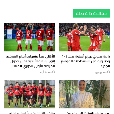
تصاعد المنافسة بين الأندية الكبرى، وعلى رأسها الأهلي وبيراميدز،
مقالات ذات صلة
في ظل سعي كل منهما لتدعيم صفوفه بأسماء مميزة، استعدادًا
لموسم محلي وقاري منتظر
بايرن ميونخ يهزم أستون فيلا 2-1
الأهلي يبدأ مشواره أمام الشرقية
وديًا ويواصل استعداداته للموسم
إنبي.. رابطة الأندية تعلن جدول
الجديد
المرحلة الأولى للدوري الممتاز
منذ يومين
منذ 4 أيام
عبير عقيل: ناشئات اليد يقدمن
منتخب الناشئين يبدأ استعداداته