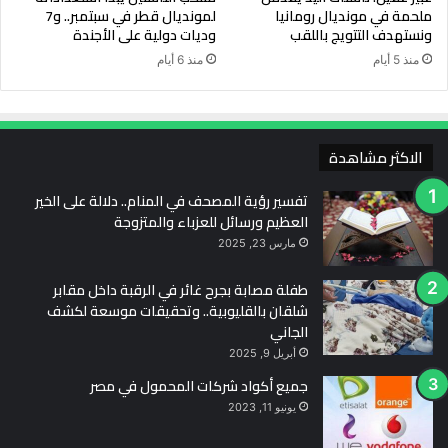
ملحمة في مونديال رومانيا
لمونديال قطر في سبتمبر.. و7
ونستهدف التتويج باللقب
وديات دولية على الأجندة
منذ 5 أيام
منذ 6 أيام
الاكثر مشاهدة
تفسير رؤية المصحف في المنام.. دلالة على الخير
العظيم ورسائل للعزباء والمتزوجة
مارس 23, 2025
طفلة مصابة بجرح غائر في الرقبة داخل مقابر
شلقان بالقليوبية.. وتحقيقات موسعة لكشف
الجاني
أبريل 9, 2025
جميع أكواد شركات المحمول في مصر
يونيو 11, 2023