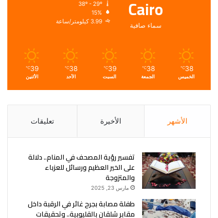
Cairo
38º - 29º
15%
3.99 كيلومتر/ساعة
سماء صافية
39
38
39
38
38
℃
℃
℃
℃
℃
الخميس
الجمعة
السبت
الأحد
الأثنين
الأشهر
الأخيرة
تعليقات
تفسير رؤية المصحف في المنام.. دلالة
على الخير العظيم ورسائل للعزباء
والمتزوجة
مارس 23, 2025
طفلة مصابة بجرح غائر في الرقبة داخل
مقابر شلقان بالقليوبية.. وتحقيقات