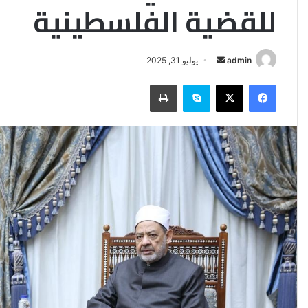
للقضية الفلسطينية
أرسل
admin
يوليو 31, 2025
بريدا
فيسبوك
‫X
سكايب
طباعة
إلكترونيا