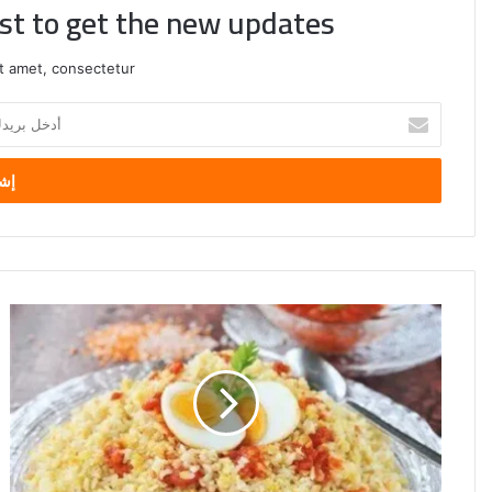
ist to get the new updates!
t amet, consectetur.
أدخل
بريدك
الإلكتروني
الكشري
الإسكندراني..
أكلة
اقتصادية
شهيرة
بطابع
مصري
أصيل