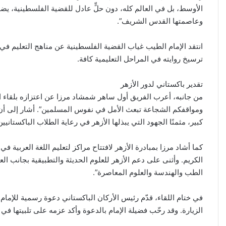
الأوسط، بل في العالم كله، دون حلٍّ عادل للقضية الفلسطينية، ي
وعاصمتها القدس الشريف”.
انتقد الإمام الطيب غياب القضية الفلسطينية عن مناهج التعليم 
ترسيخ روايته في المراحل التعليمية كافة.
تقدير باكستاني لدور الأزهر
من جانبه، أعرب الفريق أول ساهر شمشاد مرزا عن اعتزازه بلقاء الإما
ومواقفكم الشجاعة تبعث الأمل في نفوس المسلمين”. أشار إلى أن باك
كبير، مثمنًا الجهود التي يبذلها الأزهر في رعاية الطلاب الباكستانيي
كما أشاد مرزا بمبادرة الأزهر لافتتاح مراكز لتعليم اللغة العربية في
الكريم. وأثنى على دعم الأزهر للعلوم الحديثة والتطبيقية بجانب العل
الطب والهندسة والعلوم المعاصرة”.
إيران:
محا
لا
الق
في ختام اللقاء، قدّم رئيس الأركان الباكستاني دعوة رسمية للإمام
محادثات
تدعو
الزيارة. وقد رحّب فضيلة الإمام بالدعوة وأكد عزمه على تلبيتها ف
مع
لتحر
واشنطن
دولي