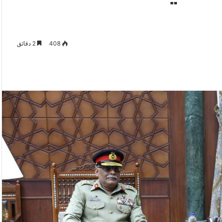
408
2 دقائق