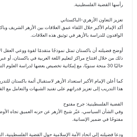
رأسها القضية الفلسطينية.
تعزيز التعاون الأزهري-الباكستاني
أكد الإمام الأكبر خلال اللقاء عمق العلاقات بين الأزهر الشريف وباك
الوافدون للدراسة بالأزهر في توثيق هذه العلاقات.
أوضح فضيلته أن باكستان تمثل نموذجًا متقدمًا لقوة ووعي العقل ا
ذلك من خلال افتتاح مراكز لتعليم اللغة العربية في باكستان، أو عبر
حاليًا 30 منحة سنويًا، مع إمكانية تخصيص بعضها لدراسة العلوم التطبيقية كالطب والهندسة والصيدلة.
كما أعلن الإمام الأكبر استعداد الأزهر لاستقبال أئمة باكستان للتدر
هذا التدريب إلى تعزيز قدراتهم على تفنيد الشبهات والتعامل مع الق
القضية الفلسطينية: جرح مفتوح
وفي الشأن السياسي، عبّر شيخ الأزهر عن حزنه العميق تجاه الأوضاع
مفتوحًا في ضمير الإنسانية.
ودعا فضيلته إلى اتحاد الأمة الإسلامية حول القضية الفلسطينية، ال