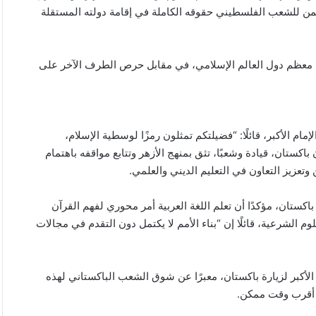
ضمن للشعب الفلسطيني حقوقه الكاملة في إقامة دولته المستقلة
في معظم دول العالم الإسلامي، في مقابل حرص الطرف الآخر على
م الأكبر، قائلًا: “فضيلتكم تمثلون رمزًا لوسطية الإسلام،
ستان، قيادة وشعبًا، تثق بمنهج الأزهر وتتابع مواقفه باهتمام
ن وتعزيز التعاون في التعليم الديني والعلمي.
 باكستان، مؤكدًا أن تعلم اللغة العربية أمر محوري لفهم القرآن
وم الشرعية، قائلًا إن “بناء الأمم لا يكتمل دون التقدم في مجالات
فظة
الصين
دس
تفرض
 الأكبر لزيارة باكستان، معبرًا عن شوق الشعب الباكستاني لهذه
إجراءات
ي أقرب وقت ممكن.
ك
مضادة
على