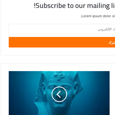
Subscribe to our mailing l
Lorem ipsum dolor si
وزارة
السياحة
تطلق
مسابقة
لتصوير
الكنوز
الأثرية
الغارقة