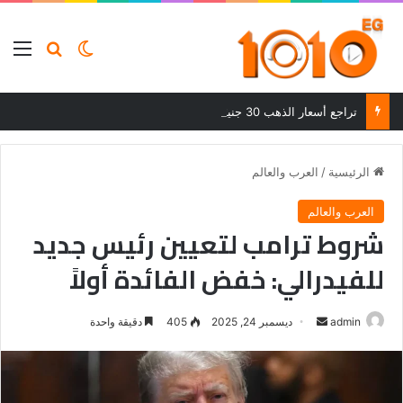
بحث عن
الوضع المظلم
الق
تراجع أسعار الذهب 30 جنيهًا بعد ارتفاعات قوية في ختام تعاملات الجمعة
الرئيسية
/
العرب والعالم
العرب والعالم
شروط ترامب لتعيين رئيس جديد
للفيدرالي: خفض الفائدة أولاً
أرسل
admin
ديسمبر 24, 2025
405
دقيقة واحدة
بريدا
إلكترونيا