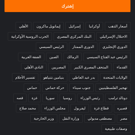
أسعار الذهب
أوكرانيا
إسرائيل
إيمانويل ماكرون
الأهلي
الاحتلال الإسرائيلي
البنك المركزي المصري
الحرب الروسية الأوكرانية
الدوري الإنجليزي
الدوري الممتاز
الرئيس السيسي
الرئيس عبد الفتاح السيسي
الزمالك
الصين
الضفة الغربية
القدماء
المتحف المصري الكبير
المصريين
النادي الأهلي
الولايات المتحدة
بدر عبد العاطي
بنيامين نتنياهو
تفسير الأحلام
تهجير الفلسطينيين
جنوب سيناء
حركة حماس
حماس
دونالد ترامب
رئيس الوزراء
روسيا
سوريا
غزة
قصه
قصيره
قطاع غزة
ليفربول
مجلس الوزراء
محمد صلاح
مصر
مصطفى مدبولي
وزارة النقل
وزير الخارجية
وصفات طبيعية