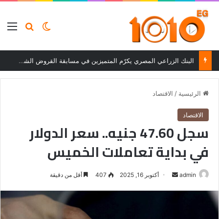
بحث عن
الوضع المظلم
الق
البنك الزراعي المصري يكرّم المتميزين في مسابقة القروض الشخصية بعد نتائج قوية بالربع الأول من 2026
الرئيسية
/
الاقتصاد
الاقتصاد
سجل 47.60 جنيه.. سعر الدولار
في بداية تعاملات الخميس
أرسل
admin
أكتوبر 16, 2025
407
أقل من دقيقة
بريدا
إلكترونيا