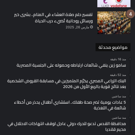
تفسير حلم صلاة العشاء في المنام.. بشرى خير
ورسائل روحانية تُضيء درب الحياة
مارس 26, 2025
مواضيع محدثة
منذ 16 دقيقة
سامو زين ينفي شائعات ارتباطه وحصوله على الجنسية المصرية
منذ 52 دقيقة
البنك الزراعي المصري يكرّم المتميزين في مسابقة القروض الشخصية
بعد نتائج قوية بالربع الأول من 2026
منذ ساعتين
5 عادات يومية تضر صحة طفلك.. استشاري أطفال يحذر من أخطاء
شائعة في التغذية
منذ ساعتين
محافظة القدس تدعو لتحرك دولي عاجل لوقف انتهاكات الاحتلال في
مخيم قلنديا