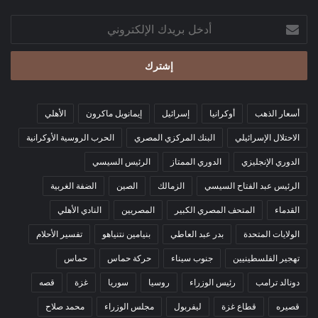
أدخل
بريدك
الإلكتروني
أسعار الذهب
أوكرانيا
إسرائيل
إيمانويل ماكرون
الأهلي
الاحتلال الإسرائيلي
البنك المركزي المصري
الحرب الروسية الأوكرانية
الدوري الإنجليزي
الدوري الممتاز
الرئيس السيسي
الرئيس عبد الفتاح السيسي
الزمالك
الصين
الضفة الغربية
القدماء
المتحف المصري الكبير
المصريين
النادي الأهلي
الولايات المتحدة
بدر عبد العاطي
بنيامين نتنياهو
تفسير الأحلام
تهجير الفلسطينيين
جنوب سيناء
حركة حماس
حماس
دونالد ترامب
رئيس الوزراء
روسيا
سوريا
غزة
قصه
قصيره
قطاع غزة
ليفربول
مجلس الوزراء
محمد صلاح