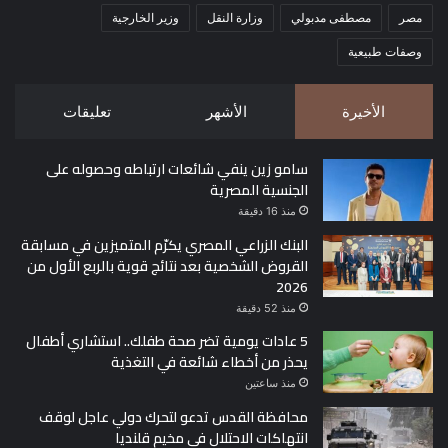
مصر
مصطفى مدبولي
وزارة النقل
وزير الخارجية
وصفات طبيعية
الأخيرة
الأشهر
تعليقات
سامو زين ينفي شائعات ارتباطه وحصوله على
الجنسية المصرية
منذ 16 دقيقة
البنك الزراعي المصري يكرّم المتميزين في مسابقة
القروض الشخصية بعد نتائج قوية بالربع الأول من
2026
منذ 52 دقيقة
5 عادات يومية تضر صحة طفلك.. استشاري أطفال
يحذر من أخطاء شائعة في التغذية
منذ ساعتين
محافظة القدس تدعو لتحرك دولي عاجل لوقف
انتهاكات الاحتلال في مخيم قلنديا