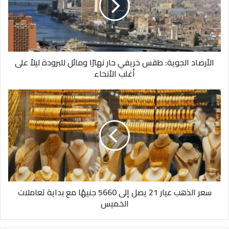
حار
نهارًا
ومائل
للبرودة
ليلاً
الأرصاد الجوية: طقس خريفي حار نهارًا ومائل للبرودة ليلاً على
على
أغلب الأنحاء
أغلب
الأنحاء
سعر
الذهب
عيار
21
يصل
إلى
5660
جنيهًا
مع
سعر الذهب عيار 21 يصل إلى 5660 جنيهًا مع بداية تعاملات
بداية
الخميس
تعاملات
الخميس