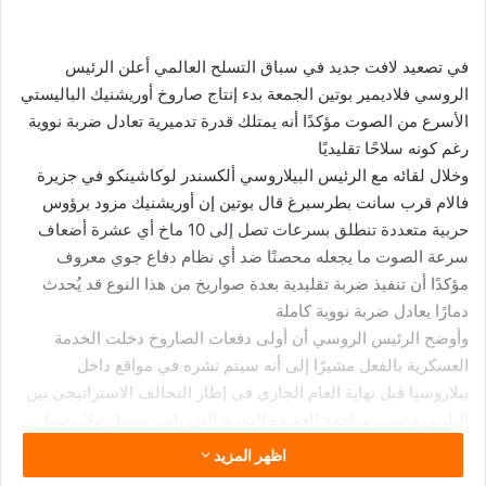
في تصعيد لافت جديد في سباق التسلح العالمي أعلن الرئيس
الروسي فلاديمير بوتين الجمعة بدء إنتاج صاروخ أوريشنيك الباليستي
الأسرع من الصوت مؤكدًا أنه يمتلك قدرة تدميرية تعادل ضربة نووية
رغم كونه سلاحًا تقليديًا
وخلال لقائه مع الرئيس البيلاروسي ألكسندر لوكاشينكو في جزيرة
فالام قرب سانت بطرسبرغ قال بوتين إن أوريشنيك مزود برؤوس
حربية متعددة تنطلق بسرعات تصل إلى 10 ماخ أي عشرة أضعاف
سرعة الصوت ما يجعله محصنًا ضد أي نظام دفاع جوي معروف
مؤكدًا أن تنفيذ ضربة تقليدية بعدة صواريخ من هذا النوع قد يُحدث
دمارًا يعادل ضربة نووية كاملة
وأوضح الرئيس الروسي أن أولى دفعات الصاروخ دخلت الخدمة
العسكرية بالفعل مشيرًا إلى أنه سيتم نشره في مواقع داخل
بيلاروسيا قبل نهاية العام الجاري في إطار التحالف الاستراتيجي بين
البلدين وضمن مراجعة العقيدة النووية التي باتت تشمل بيلاروسيا
تحت المظلة النووية الروسية
اظهر المزيد
ويُعد أوريشنيك الذي يعني اسمه بالروسية شجرة البندق أحدث