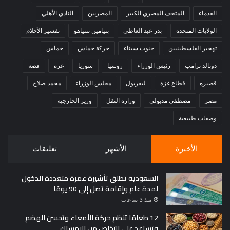
القدماء
المتحف المصري الكبير
المصريين
النادي الأهلي
الولايات المتحدة
بدر عبد العاطي
بنيامين نتنياهو
تفسير الأحلام
تهجير الفلسطينيين
جنوب سيناء
حركة حماس
حماس
دونالد ترامب
رئيس الوزراء
روسيا
سوريا
غزة
قصه
قصيره
قطاع غزة
ليفربول
مجلس الوزراء
محمد صلاح
مصر
مصطفى مدبولي
وزارة النقل
وزير الخارجية
وصفات طبيعية
الأخيرة
الأشهر
تعليقات
السعودية تطلق تأشيرة عمرة متعددة الدخول
لمدة عام وإقامة تصل إلى 90 يومًا
منذ 3 ساعات
12 طعامًا تنظم حركة الأمعاء وتحسن الهضم
وتساعد على التخلص من الإمساك