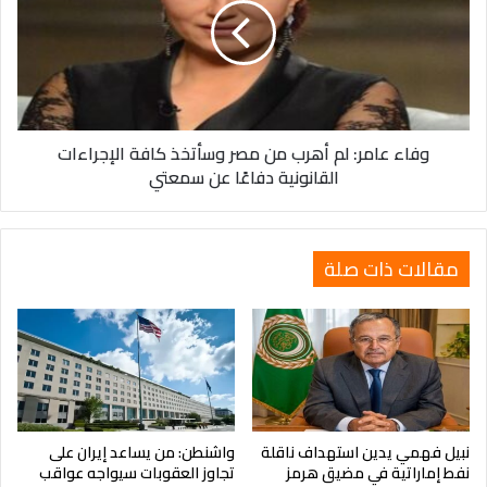
أهرب
ومع انهيار معاهدة الحد من الصواريخ النووية متوسطة المدى بين
من
موسكو وواشنطن في 2019 يعود سباق التسلح إلى الواجهة بقوة
مصر
وسط مخاوف متزايدة من توسع نطاق الصراع في أوكرانيا ليشمل
وسأتخذ
جبهات جديدة داخل أوروبا
كافة
الإجراءات
وفاء عامر: لم أهرب من مصر وسأتخذ كافة الإجراءات
القانونية
القانونية دفاعًا عن سمعتي
دفاعًا
عن
سمعتي
مقالات ذات صلة
نبيل فهمي يدين استهداف ناقلة
واشنطن: من يساعد إيران على
نفط إماراتية في مضيق هرمز
تجاوز العقوبات سيواجه عواقب