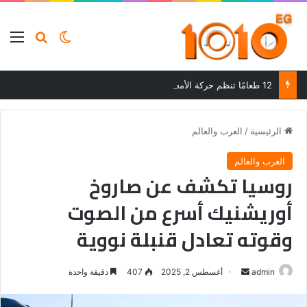
بحث عن
الوضع المظلم
الق
12 طعامًا تنظم حركة الأمعاء وتحسن الهضم وتساعد على التخلص من الإمساك
الرئيسية
/
العرب والعالم
العرب والعالم
روسيا تكشف عن صاروخ
أوريشنيك أسرع من الصوت
وقوته تعادل قنبلة نووية
أرسل
admin
أغسطس 2, 2025
407
دقيقة واحدة
بريدا
إلكترونيا