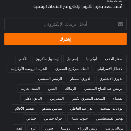
منذ 22 ساعة
أحمد سعد يطرح الألبوم الإلكترو عبر المنصات الرقمية
أدخل
بريدك
الإلكتروني
أسعار الذهب
أوكرانيا
إسرائيل
إيمانويل ماكرون
الأهلي
الاحتلال الإسرائيلي
البنك المركزي المصري
الحرب الروسية الأوكرانية
الدوري الإنجليزي
الدوري الممتاز
الرئيس السيسي
الرئيس عبد الفتاح السيسي
الزمالك
الصين
الضفة الغربية
القدماء
المتحف المصري الكبير
المصريين
النادي الأهلي
الولايات المتحدة
بدر عبد العاطي
بنيامين نتنياهو
تفسير الأحلام
تهجير الفلسطينيين
جنوب سيناء
حركة حماس
حماس
دونالد ترامب
رئيس الوزراء
روسيا
سوريا
غزة
قصه