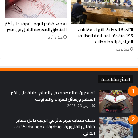
بعد هزة فجر اليوم.. تعرف على أكثر
المناطق المعرضة للزلازل في مصر
التنمية المحلية: انتهاء مقابلات
195 متقدمًا لمسابقة الوظائف
منذ 3 أيام
القيادية بالمحافظات
منذ يومين
الاكثر مشاهدة
تفسير رؤية المصحف في المنام.. دلالة على الخير
العظيم ورسائل للعزباء والمتزوجة
مارس 23, 2025
طفلة مصابة بجرح غائر في الرقبة داخل مقابر
شلقان بالقليوبية.. وتحقيقات موسعة لكشف
الجاني