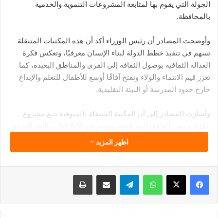
الجولة التي يقوم بها لمتابعة المشروعات التنموية والخدمية
بالمحافظة.
وأوضحت المصادر أن رئيس الوزراء أكد أن هذه المكتبات المتنقلة
تسهم في تنفيذ خطط الدولة لبناء الإنسان معرفيًا، وتعكس فكرة
العدالة الثقافية بوصول الثقافة إلى القرى والمناطق البعيدة، كما
تعزز قيم الانتماء والولاء وتفتح آفاقًا أوسع للأطفال للتعلم والإبداع
خارج حدود المدرسة أو البيئة التقليدية.
وأشارت المصادر إلى أن المكتبة المتنقلة بالمنوفية تتبع مشروع
مكتبات مصر العامة بالمحافظة، وتضم نحو 600 كتاب باللغة العربية
وبعض اللغات الأخرى في موضوعات متنوعة، وتستهدف القرى التي
اظهر المزيد
لا تتوافر فيها مكتبات أو مواقع ثقافية. وأضافت أن المكتبة مجهزة
وفق أحدث الأساليب والنظم الثقافية، وتتحرك وفق برنامج شهري
منتظم لتقديم خدمات ثقافية وفنية متنوعة للأطفال حتى سن
فيسبوك
‫X
واتساب
تيلقرام
مشاركة عبر البريد
طباعة
الخامسة عشرة، تشمل ورش قراءة ومناقشات ومسابقات ثقافية،
بالإضافة إلى خدمات الاستعارة الخارجية لأعضاء مكتبات مصر
العامة.