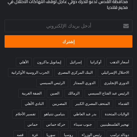
محافظة القدس تدعو لتحرك دولي عاجل لوقف انتهاكات الاحتلال في
مخيم قلنديا
أدخل
بريدك
الإلكتروني
أسعار الذهب
أوكرانيا
إسرائيل
إيمانويل ماكرون
الأهلي
الاحتلال الإسرائيلي
البنك المركزي المصري
الحرب الروسية الأوكرانية
الدوري الإنجليزي
الدوري الممتاز
الرئيس السيسي
الرئيس عبد الفتاح السيسي
الزمالك
الصين
الضفة الغربية
القدماء
المتحف المصري الكبير
المصريين
النادي الأهلي
الولايات المتحدة
بدر عبد العاطي
بنيامين نتنياهو
تفسير الأحلام
تهجير الفلسطينيين
جنوب سيناء
حركة حماس
حماس
دونالد ترامب
رئيس الوزراء
روسيا
سوريا
غزة
قصه