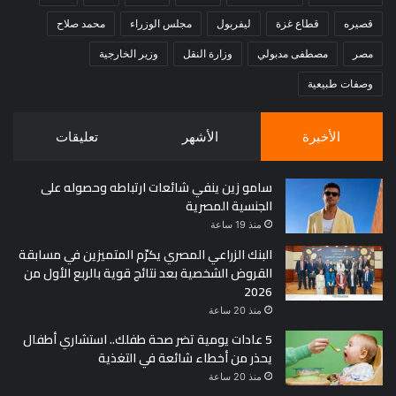
قصيره
قطاع غزة
ليفربول
مجلس الوزراء
محمد صلاح
مصر
مصطفى مدبولي
وزارة النقل
وزير الخارجية
وصفات طبيعية
الأخيرة
الأشهر
تعليقات
سامو زين ينفي شائعات ارتباطه وحصوله على
الجنسية المصرية
منذ 19 ساعة
البنك الزراعي المصري يكرّم المتميزين في مسابقة
القروض الشخصية بعد نتائج قوية بالربع الأول من
2026
منذ 20 ساعة
5 عادات يومية تضر صحة طفلك.. استشاري أطفال
يحذر من أخطاء شائعة في التغذية
منذ 20 ساعة