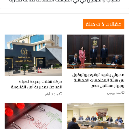
في
المجالات
المتعدده
مقالات ذات صلة
صناعة
مصريه
مدبولي يشهد توقيع بروتوكول
بين هيئة المجتمعات العمرانية
حركة تنقلات جديدة لضباط
وجهاز مستقبل مصر
المباحث بمديرية أمن القليوبية
منذ يومين
منذ 3 أيام