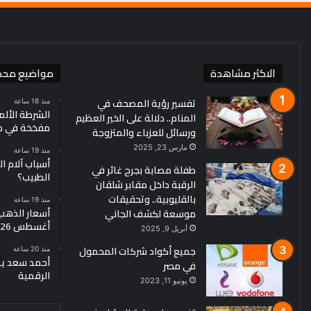
الاكثر مشاهدة
مواضيع محد
تفسير رؤية المصحف في
منذ 18 ساعة
الشرطة الألم
المنام.. دلالة على الخير العظيم
مفخخة في مط
ورسائل للعزباء والمتزوجة
مارس 23, 2025
منذ 19 ساعة
أسباب آلام ا
طفلة مصابة بجرح غائر في
الطبيب؟
الرقبة داخل مقابر شلقان
بالقليوبية.. وتحقيقات
منذ 19 ساعة
موسعة لكشف الجاني
أغسطس 2026
أبريل 9, 2025
جميع أكواد شركات المحمول
منذ 20 ساعة
أحمد سعد يطر
في مصر
الرقمية
يونيو 11, 2023
أدخل