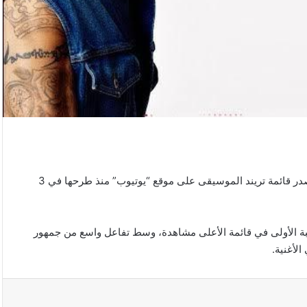
تواصل أغنية “خطفوني” للنجم عمرو دياب، بمشاركة ابنته “جنا”، تصدر قائمة تريند الموسيقى على موقع “يوتيوب” منذ طرحها في 3
ليون مشاهدة، لتحتل المرتبة الأولى في قائمة الأعلى مشاهدة، وسط تفاعل واسع من جمهور
الأغنية.