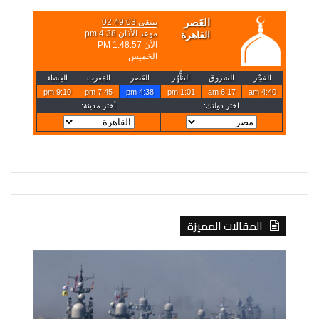
المقالات المميزة
الخارجية
إيران:
تعلن
لا
حركة
محادثات
تعيينات
مع
جديدة
واشنطن