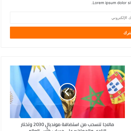
Lorem ipsum dolor si
مالاجا
تنسحب
من
استضافة
مونديال
2030
وتختار
روسيا
النادي
تعلن
والجماهير
قصف
مالاجا تنسحب من استضافة مونديال 2030 وتختار
على
4
النادي والجماهير على حساب كأس العالم
حساب
سفن