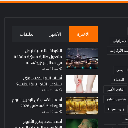
الأخيرة
الأشهر
تعليقات
 الإسرائيلي
الشرطة الألمانية تبطل
ة الأوكرانية
مفعول طائرة مسيّرة مفخخة
في مطار لايبزيج/هاله
منذ 18 ساعة
 السيسي
أسباب آلام الكعب.. متى
القدماء
يستدعي الألم زيارة الطبيب؟
النادي الأهلي
منذ 19 ساعة
أسعار الذهب في البحرين اليوم
بنيامين نتنياهو
الأربعاء 5 أغسطس 2026
جنوب سيناء
منذ 19 ساعة
ب
أحمد سعد يطرح الألبوم
الإلكترو عبر المنصات الرقمية