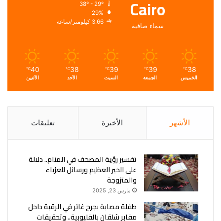
Cairo
38º - 29º
29%
3.66 كيلومتر/ساعة
سماء صافية
40
38
39
39
38
℃
℃
℃
℃
℃
الخميس
الجمعة
السبت
الأحد
الأثنين
الأشهر
الأخيرة
تعليقات
تفسير رؤية المصحف في المنام.. دلالة
على الخير العظيم ورسائل للعزباء
والمتزوجة
مارس 23, 2025
طفلة مصابة بجرح غائر في الرقبة داخل
مقابر شلقان بالقليوبية.. وتحقيقات