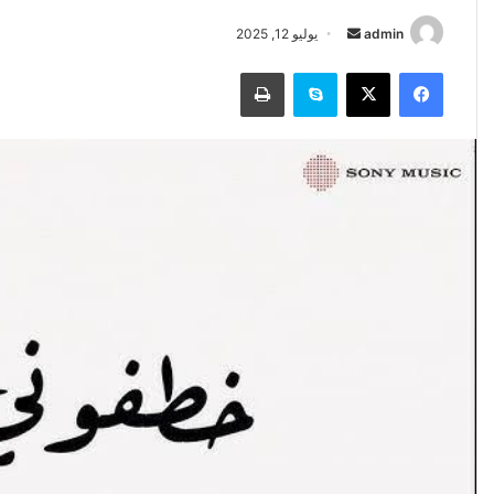
أرسل
admin
يوليو 12, 2025
بريدا
فيسبوك
‫X
سكايب
طباعة
إلكترونيا