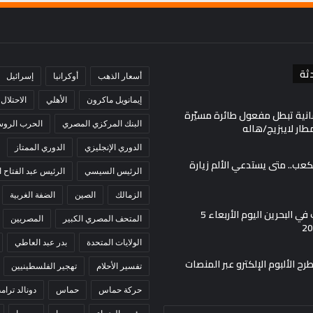
ثة
أسعار الذهب
أوكرانيا
إسرائيل
إيمانويل ماكرون
الأهلي
الاحتلال
انية تبطل مفعول طائرة مسيّرة
البنك المركزي المصري
الحرب الروسي
ار لايبزيج/هاله
الدوري الإنجليزي
الدوري الممتاز
لكعب.. متى يستدعي الألم زيارة
الرئيس السيسي
الرئيس عبد الفتاح
الزمالك
الصين
الضفة الغربية
أسعار الذهب في البحرين اليوم الأربعاء 5
المتحف المصري الكبير
المصريين
الولايات المتحدة
بدر عبد العاطي
ح الألبوم الإلكترو عبر المنصات
تفسير الأحلام
تهجير الفلسطينيين
حركة حماس
حماس
دونالد ترام